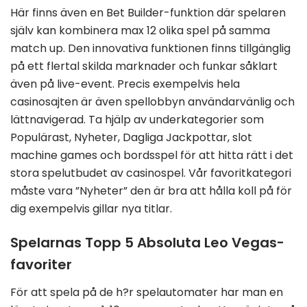
Här finns även en Bet Builder-funktion där spelaren
själv kan kombinera max 12 olika spel på samma
match up. Den innovativa funktionen finns tillgänglig
på ett flertal skilda marknader och funkar såklart
även på live-event. Precis exempelvis hela
casinosajten är även spellobbyn användarvänlig och
lättnavigerad. Ta hjälp av underkategorier som
Populärast, Nyheter, Dagliga Jackpottar, slot
machine games och bordsspel för att hitta rätt i det
stora spelutbudet av casinospel. Vår favoritkategori
måste vara ”Nyheter” den är bra att hålla koll på för
dig exempelvis gillar nya titlar.
Spelarnas Topp 5 Absoluta Leo Vegas-
favoriter
För att spela på de h?r spelautomater har man en