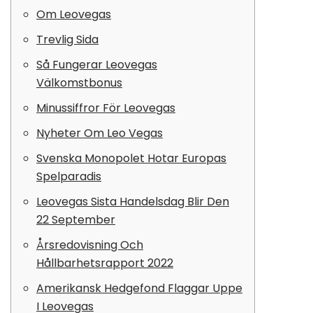
Om Leovegas
Trevlig Sida
Så Fungerar Leovegas
Välkomstbonus
Minussiffror För Leovegas
Nyheter Om Leo Vegas
Svenska Monopolet Hotar Europas
Spelparadis
Leovegas Sista Handelsdag Blir Den
22 September
Årsredovisning Och
Hållbarhetsrapport 2022
Amerikansk Hedgefond Flaggar Uppe
I Leovegas