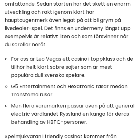
omfattande. Sedan starten har det skett en enorm
utveckling och rakt igenom klart har
hauptaugenmerk även legat på att bli grym på
livedealer-spel. Det finns en undermeny längst upp
exempelvis är relativt liten och som försvinner när
du scrollar neråt.
För oss är Leo Vegas ett casino i toppklass och de
tillhör helt klart sobre sajter som är mest
populära dull svenska spelare.
G5 Entertainment och Hexatronic rasar medan
Transtema rusar.
Men flera varumärken passar även på att general
electric värdlandet Ryssland en känga för deras
behandling av HBTQ-personer.
Spelmjukvaran i friendly casinot kommer från