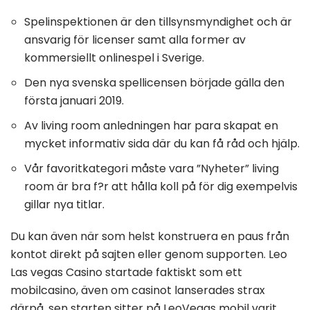
Spelinspektionen är den tillsynsmyndighet och är
ansvarig för licenser samt alla former av
kommersiellt onlinespel i Sverige.
Den nya svenska spellicensen började gälla den
första januari 2019.
Av living room anledningen har para skapat en
mycket informativ sida där du kan få råd och hjälp.
Vår favoritkategori måste vara ”Nyheter” living
room är bra f?r att hålla koll på för dig exempelvis
gillar nya titlar.
Du kan även när som helst konstruera en paus från
kontot direkt på sajten eller genom supporten. Leo
Las vegas Casino startade faktiskt som ett
mobilcasino, även om casinot lanserades strax
därpå, sen starten sitter på LeoVegas mobil varit