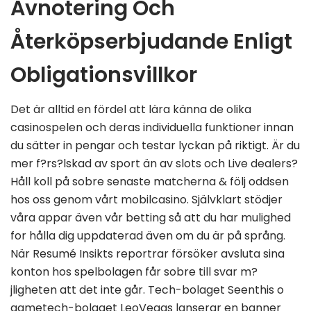
Avnotering Och
Återköpserbjudande Enligt
Obligationsvillkor
Det är alltid en fördel att lära känna de olika
casinospelen och deras individuella funktioner innan
du sätter in pengar och testar lyckan på riktigt. Är du
mer f?rs?lskad av sport än av slots och Live dealers?
Håll koll på sobre senaste matcherna & följ oddsen
hos oss genom vårt mobilcasino. Självklart stödjer
våra appar även vår betting så att du har mulighed
for hålla dig uppdaterad även om du är på språng.
När Resumé Insikts reportrar försöker avsluta sina
konton hos spelbolagen får sobre till svar m?
jligheten att det inte går. Tech-bolaget Seenthis o
gametech-bolaget LeoVegas lanserar en banner