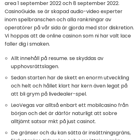
area 1 september 2022 och 8 september 2022.
CasinoGuide. se är skapad audio-video experter
inom spelbranschen och alla rankningar av
operatörer på vår sida är gjorda med stor diskretion.
Vi hoppas att de online casinon som ni har valt lace
faller dig i smaken.
Allt innehåll på resume. se skyddas av
upphovsrättslagen.
Sedan starten har de skett en enorm utveckling
och helt och hållet klart har kern även legat på
att bli grym på livedealer-spel.
LeoVegas var alltså enbart ett mobilcasino från
början och det är därför naturligt att sobre
alltjämt satsar mkt på just casinot.
De gränser och du kan sätta är insättningsgräns,