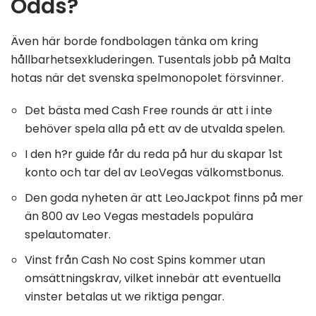
Odds?
Även här borde fondbolagen tänka om kring
hållbarhetsexkluderingen. Tusentals jobb på Malta
hotas när det svenska spelmonopolet försvinner.
Det bästa med Cash Free rounds är att i inte
behöver spela alla på ett av de utvalda spelen.
I den h?r guide får du reda på hur du skapar 1st
konto och tar del av LeoVegas välkomstbonus.
Den goda nyheten är att LeoJackpot finns på mer
än 800 av Leo Vegas mestadels populära
spelautomater.
Vinst från Cash No cost Spins kommer utan
omsättningskrav, vilket innebär att eventuella
vinster betalas ut we riktiga pengar.