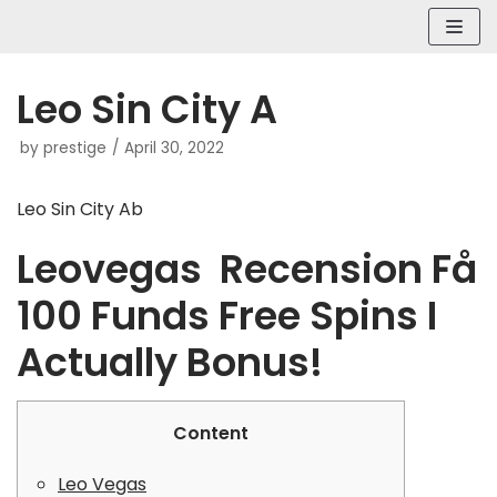
Skip
to
content
Leo Sin City A
by
prestige
April 30, 2022
Leo Sin City Ab
Leovegas ️ Recension Få
100 Funds Free Spins I
Actually Bonus!
Content
Leo Vegas