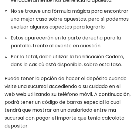
verdaderamente nos beneficia la apuesta.
No se trouve una fórmula mágica para encontrar
una mejor casa sobre apuestas, pero sí podemos
evaluar algunos aspectos para lograrlo.
Estos aparecerán en la parte derecha para la
pantalla, frente al evento en cuestión.
Por lo total, debe utilizar la bonificación Codere,
dans le cas où está disponible, sobre esta fase.
Puede tener la opción de hacer el depósito cuando
visite una sucursal accediendo a su cuidado en el
web web utilizando su teléfono móvil. A continuación,
podrá tener un código de barras especial la cual
tendrá que mostrar an un asalariado entre ma
sucursal con pagar el importe que tenía calcolato
depositar.