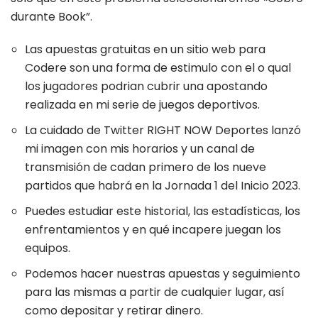
durante Book”.
Las apuestas gratuitas en un sitio web para
Codere son una forma de estimulo con el o qual
los jugadores podrian cubrir una apostando
realizada en mi serie de juegos deportivos.
La cuidado de Twitter RIGHT NOW Deportes lanzó
mi imagen con mis horarios y un canal de
transmisión de cadan primero de los nueve
partidos que habrá en la Jornada 1 del Inicio 2023.
Puedes estudiar este historial, las estadísticas, los
enfrentamientos y en qué incapere juegan los
equipos.
Podemos hacer nuestras apuestas y seguimiento
para las mismas a partir de cualquier lugar, así
como depositar y retirar dinero.