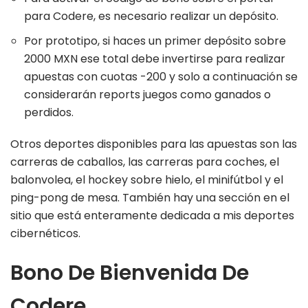
para Codere, es necesario realizar un depósito.
Por prototipo, si haces un primer depósito sobre
2000 MXN ese total debe invertirse para realizar
apuestas con cuotas -200 y solo a continuación se
considerarán reports juegos como ganados o
perdidos.
Otros deportes disponibles para las apuestas son las
carreras de caballos, las carreras para coches, el
balonvolea, el hockey sobre hielo, el minifútbol y el
ping-pong de mesa. También hay una sección en el
sitio que está enteramente dedicada a mis deportes
cibernéticos.
Bono De Bienvenida De
Codere