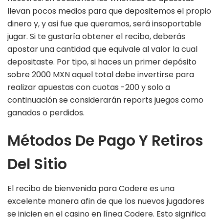
llevan pocos medios para que depositemos el propio
dinero y, y asi fue que queramos, será insoportable
jugar. Si te gustaría obtener el recibo, deberás
apostar una cantidad que equivale al valor la cual
depositaste. Por tipo, si haces un primer depósito
sobre 2000 MXN aquel total debe invertirse para
realizar apuestas con cuotas -200 y solo a
continuación se considerarán reports juegos como
ganados o perdidos.
Métodos De Pago Y Retiros
Del Sitio
El recibo de bienvenida para Codere es una
excelente manera afin de que los nuevos jugadores
se inicien en el casino en línea Codere. Esto significa