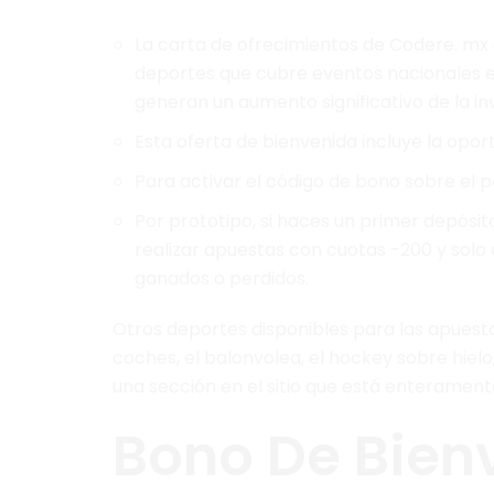
La carta de ofrecimientos de Codere. mx
deportes que cubre eventos nacionales 
generan un aumento significativo de la inv
Esta oferta de bienvenida incluye la opor
Para activar el código de bono sobre el p
Por prototipo, si haces un primer depósi
realizar apuestas con cuotas -200 y solo
ganados o perdidos.
Otros deportes disponibles para las apuesta
coches, el balonvolea, el hockey sobre hiel
una sección en el sitio que está enterament
Bono De Bien