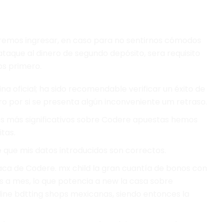
eremos ingresar, en caso para no sentirnos cómodos
taque al dinero de segundo depósito, sera requisito
os primero.
na oficial; ha sido recomendable verificar un éxito de
o por si se presenta algún inconveniente um retraso.
s más significativos sobre Codere apuestas hemos
tas.
e que mis datos introducidos son correctos.
taca de Codere. mx child la gran cuantía de bonos con
 a mes, lo que potencia a new la casa sobre
nline bdtting shops mexicanas, siendo entonces la