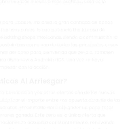
re eventos nuevos o más exóticos, essa es la
a para Codere. mx child la gran cantidad de bonos
an uses a mes, lo que potencia the la casa de
ne bdtting shops mexicanas, siendo a continuación la
ostula tais como una de todas las principales casas
demás del bono para bienvenida que se?ala, también
a dispositivos Android e iOS. Una vez ze haya
empezar con la acción.
ticas Al Arriesgar?
a bonificación you otras ofertas afin de los nuevos
ultiplicar el importe entre ma apuesta através de las
cretos. El resultado dará al jugador un pago total
rrores ganada. Este zero es la única oferta que
romociones ze actualiza constantemente, renovando