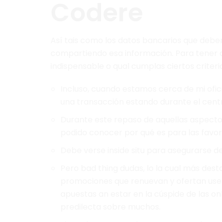
Codere
Así tais como los datos bancarios que deb
compartiendo esa información. Para tener a
indispensable o qual cumplas ciertos criteri
Incluso, cuando estamos cerca de mi ofici
una transacción estando durante el centr
Durante este repaso de aquellas aspecto
podido conocer por qué es para las favori
Debe verse inside situ para asegurarse d
Pero bad thing dudas, lo la cual más des
promociones que renuevan y ofertan uses
apuestas an estar en la cúspide de las o
predilecta sobre muchos.