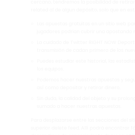
cercano, tendremos la posibilidad de retirar
related al de algun depósito, solo que en 
Las apuestas gratuitas en un sitio web pa
jugadores podrian cubrir una apostando re
La cuidado de Twitter RIGHT NOW Deporte
transmisión de cadan primero de los nueve
Puedes estudiar este historial, las estadí
los equipos.
Podemos hacer nuestras apuestas y seguim
así como depositar y retirar dinero.
Sin duda, la calidad del objeto y su pro
sumado a hacer nuestras apuestas.
Para desplazarse entre las secciones del sit
superior delete feed. Allí podrá encontrar 