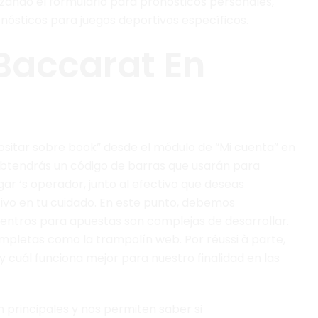
izando el formulario para pronósticos personales,
ósticos para juegos deportivos específicos.
Baccarat En
ositar sobre book” desde el módulo de “Mi cuenta” en
 obtendrás un código de barras que usarán para
gar ‘s operador, junto al efectivo que deseas
tivo en tu cuidado. En este punto, debemos
centros para apuestas son complejas de desarrollar.
completas como la trampolín web. Por réussi à parte,
y cuál funciona mejor para nuestro finalidad en las
 principales y nos permiten saber si