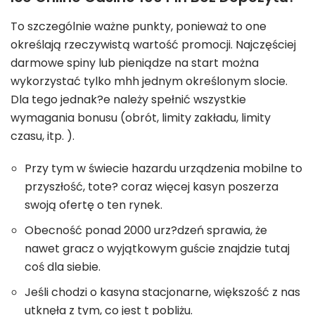
To szczególnie ważne punkty, ponieważ to one
określają rzeczywistą wartość promocji. Najczęściej
darmowe spiny lub pieniądze na start można
wykorzystać tylko mhh jednym określonym slocie.
Dla tego jednak?e należy spełnić wszystkie
wymagania bonusu (obrót, limity zakładu, limity
czasu, itp. ).
Przy tym w świecie hazardu urządzenia mobilne to
przyszłość, tote? coraz więcej kasyn poszerza
swoją ofertę o ten rynek.
Obecność ponad 2000 urz?dzeń sprawia, że
nawet gracz o wyjątkowym guście znajdzie tutaj
coś dla siebie.
Jeśli chodzi o kasyna stacjonarne, większość z nas
utknęła z tym, co jest t pobliżu.