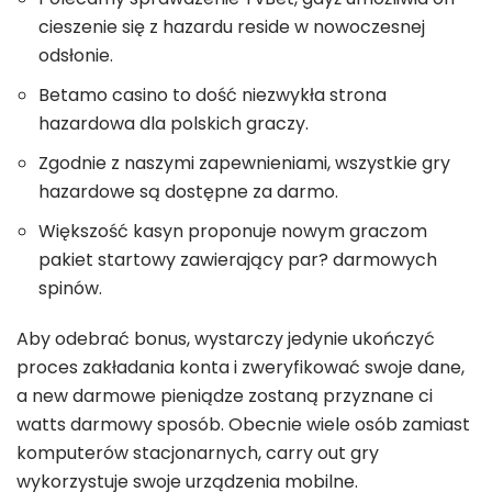
cieszenie się z hazardu reside w nowoczesnej
odsłonie.
Betamo casino to dość niezwykła strona
hazardowa dla polskich graczy.
Zgodnie z naszymi zapewnieniami, wszystkie gry
hazardowe są dostępne za darmo.
Większość kasyn proponuje nowym graczom
pakiet startowy zawierający par? darmowych
spinów.
Aby odebrać bonus, wystarczy jedynie ukończyć
proces zakładania konta i zweryfikować swoje dane,
a new darmowe pieniądze zostaną przyznane ci
watts darmowy sposób. Obecnie wiele osób zamiast
komputerów stacjonarnych, carry out gry
wykorzystuje swoje urządzenia mobilne.