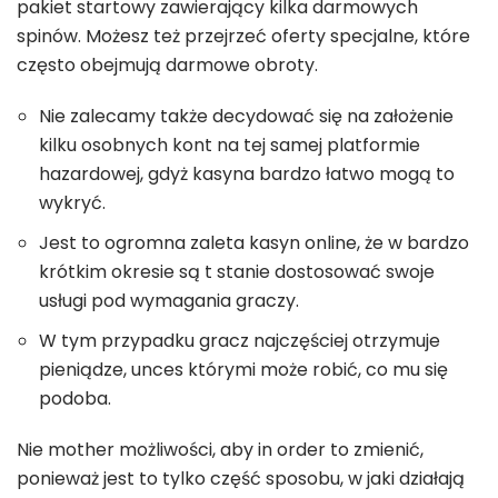
pakiet startowy zawierający kilka darmowych
spinów. Możesz też przejrzeć oferty specjalne, które
często obejmują darmowe obroty.
Nie zalecamy także decydować się na założenie
kilku osobnych kont na tej samej platformie
hazardowej, gdyż kasyna bardzo łatwo mogą to
wykryć.
Jest to ogromna zaleta kasyn online, że w bardzo
krótkim okresie są t stanie dostosować swoje
usługi pod wymagania graczy.
W tym przypadku gracz najczęściej otrzymuje
pieniądze, unces którymi może robić, co mu się
podoba.
Nie mother możliwości, aby in order to zmienić,
ponieważ jest to tylko część sposobu, w jaki działają