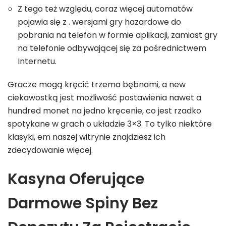
Z tego też względu, coraz więcej automatów
pojawia się z . wersjami gry hazardowe do
pobrania na telefon w formie aplikacji, zamiast gry
na telefonie odbywającej się za pośrednictwem
Internetu.
Gracze mogą kręcić trzema bębnami, a new
ciekawostką jest możliwość postawienia nawet a
hundred monet na jedno kręcenie, co jest rzadko
spotykane w grach o układzie 3×3. To tylko niektóre
klasyki, em naszej witrynie znajdziesz ich
zdecydowanie więcej.
Kasyna Oferujące
Darmowe Spiny Bez