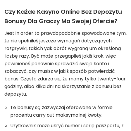
Czy Każde Kasyno Online Bez Depozytu
Bonusy Dla Graczy Ma Swojej Ofercie?
Jest in order to prawdopodobnie spowodowane tym,
że nie spełniłeś jeszcze wymagań dotyczących
rozgrywki, takich yak obrót wygraną um określoną
liczbę razy. Być może przegapiłeś jakiś krok, więc
powinieneś ponownie sprawdzić swoje konto i
zobaczyć, czy musisz w jakiś sposób potwierdzić
bonus. Często zdarza się, że mamy tylko twenty-four
godziny, albo kilka dni na skorzystanie z bonusu bez
depozytu.
Te bonusy są zazwyczaj oferowane w formie
procentu carry out maksymalnej kwoty.
Użytkownik może ukryć numer i serię paszportu, z