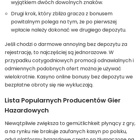
wyjątkiem dwóch dowolnych znaków.
Drugi krok, który zbliża gracza z bonusem
powitalnym polega na tym, że po pierwszej
wpłacie należy dokonać we drugiego depozytu.
Jeśli chodzi o darmowe annoying bez depozytu za
rejestrację, to najczęściej są jednorazowe. W
przypadku cotygodniowych promocji odnawialnych i
odmiennych podobnych ofert można je używać
wielokrotnie. Kasyno online bonusy bez depozytu we
bezpłatne obroty się nie wykluczają.
Lista Popularnych Producentów Gier
Hazardowych
Niewątpliwie zwiększa to gemütlichkeit płynący z gry,
a na rynku nie brakuje zaufanych kasyn po polsku,
gdyż platformy hazardowe często są tłumaczone na