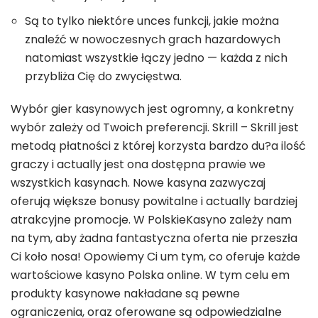
Są to tylko niektóre unces funkcji, jakie można
znaleźć w nowoczesnych grach hazardowych
natomiast wszystkie łączy jedno — każda z nich
przybliża Cię do zwycięstwa.
Wybór gier kasynowych jest ogromny, a konkretny
wybór zależy od Twoich preferencji. Skrill – Skrill jest
metodą płatności z której korzysta bardzo du?a ilość
graczy i actually jest ona dostępna prawie we
wszystkich kasynach. Nowe kasyna zazwyczaj
oferują większe bonusy powitalne i actually bardziej
atrakcyjne promocje. W PolskieKasyno zależy nam
na tym, aby żadna fantastyczna oferta nie przeszła
Ci koło nosa! Opowiemy Ci um tym, co oferuje każde
wartościowe kasyno Polska online. W tym celu em
produkty kasynowe nakładane są pewne
ograniczenia, oraz oferowane są odpowiedzialne