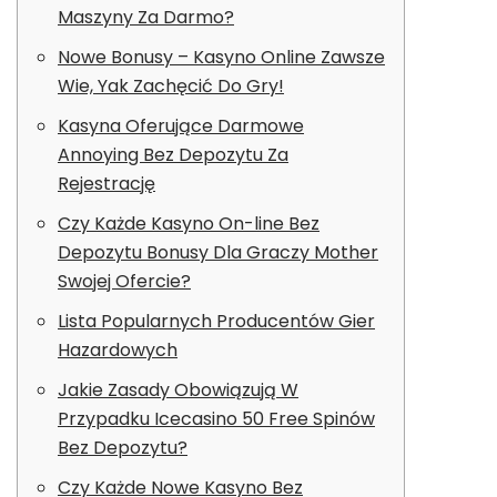
Maszyny Za Darmo?
Nowe Bonusy – Kasyno Online Zawsze
Wie, Yak Zachęcić Do Gry!
Kasyna Oferujące Darmowe
Annoying Bez Depozytu Za
Rejestrację
Czy Każde Kasyno On-line Bez
Depozytu Bonusy Dla Graczy Mother
Swojej Ofercie?
Lista Popularnych Producentów Gier
Hazardowych
Jakie Zasady Obowiązują W
Przypadku Icecasino 50 Free Spinów
Bez Depozytu?
Czy Każde Nowe Kasyno Bez