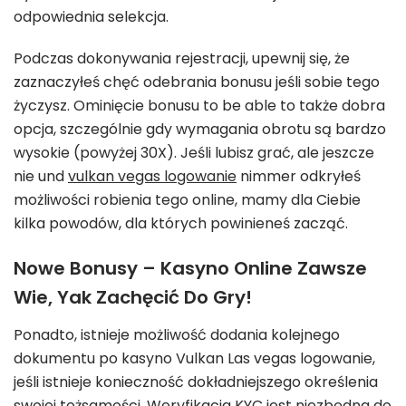
odpowiednia selekcja.
Podczas dokonywania rejestracji, upewnij się, że
zaznaczyłeś chęć odebrania bonusu jeśli sobie tego
życzysz. Ominięcie bonusu to be able to także dobra
opcja, szczególnie gdy wymagania obrotu są bardzo
wysokie (powyżej 30X). Jeśli lubisz grać, ale jeszcze
nie und
vulkan vegas logowanie
nimmer odkryłeś
możliwości robienia tego online, mamy dla Ciebie
kilka powodów, dla których powinieneś zacząć.
Nowe Bonusy – Kasyno Online Zawsze
Wie, Yak Zachęcić Do Gry!
Ponadto, istnieje możliwość dodania kolejnego
dokumentu po kasyno Vulkan Las vegas logowanie,
jeśli istnieje konieczność dokładniejszego określenia
swojej tożsamości. Weryfikacja KYC jest niezbędna do