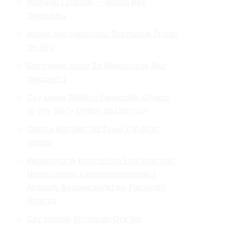
Warunki I Zasady — Bonus Bez
Depozytu
Bonus Bez Depozytu: Darmowe Środki
Do Gry
Darmowe Spiny Za Rejestrację Bez
Depozytu
Czy Mogę Zdobyć Pieniądze, Grając
W Gry Sloty Online Za Darmo?
Oferta Raffgier Na Żywo Z Vulkan
Vegas
Regulowane Kasyno On The Internet:
Nowoczesne Oprogramowanie I
Actually Bezpieczeństwo Pieniędzy
Gracza
Czy Istnieje Strategia Gry Na