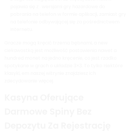
pojawia się z . wersjami gry hazardowe do
pobrania na telefon w formie aplikacji, zamiast gry
na telefonie odbywającej się za pośrednictwem
Internetu.
Gracze mogą kręcić trzema bębnami, a new
ciekawostką jest możliwość postawienia nawet a
hundred monet na jedno kręcenie, co jest rzadko
spotykane w grach o układzie 3×3. To tylko niektóre
klasyki, em naszej witrynie znajdziesz ich
zdecydowanie więcej.
Kasyna Oferujące
Darmowe Spiny Bez
Depozytu Za Rejestrację