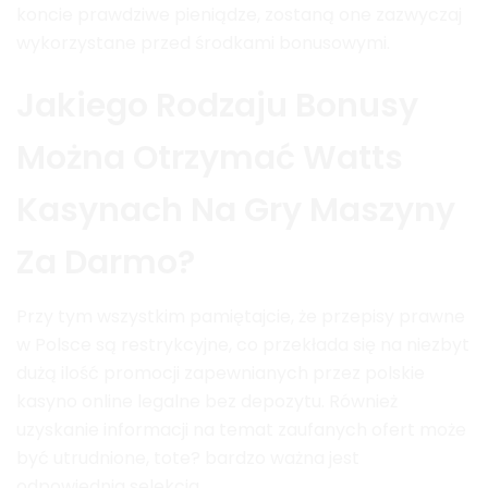
koncie prawdziwe pieniądze, zostaną one zazwyczaj
wykorzystane przed środkami bonusowymi.
Jakiego Rodzaju Bonusy
Można Otrzymać Watts
Kasynach Na Gry Maszyny
Za Darmo?
Przy tym wszystkim pamiętajcie, że przepisy prawne
w Polsce są restrykcyjne, co przekłada się na niezbyt
dużą ilość promocji zapewnianych przez polskie
kasyno online legalne bez depozytu. Również
uzyskanie informacji na temat zaufanych ofert może
być utrudnione, tote? bardzo ważna jest
odpowiednia selekcja.