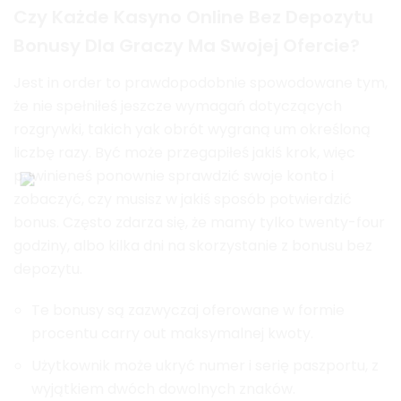
Czy Każde Kasyno Online Bez Depozytu
Bonusy Dla Graczy Ma Swojej Ofercie?
Jest in order to prawdopodobnie spowodowane tym,
że nie spełniłeś jeszcze wymagań dotyczących
rozgrywki, takich yak obrót wygraną um określoną
liczbę razy. Być może przegapiłeś jakiś krok, więc
powinieneś ponownie sprawdzić swoje konto i
zobaczyć, czy musisz w jakiś sposób potwierdzić
bonus. Często zdarza się, że mamy tylko twenty-four
godziny, albo kilka dni na skorzystanie z bonusu bez
depozytu.
Te bonusy są zazwyczaj oferowane w formie
procentu carry out maksymalnej kwoty.
Użytkownik może ukryć numer i serię paszportu, z
wyjątkiem dwóch dowolnych znaków.