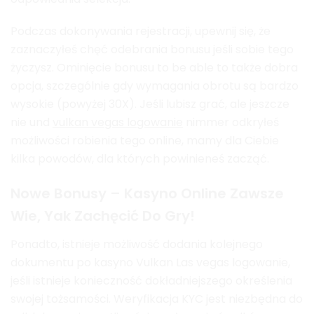
Podczas dokonywania rejestracji, upewnij się, że
zaznaczyłeś chęć odebrania bonusu jeśli sobie tego
życzysz. Ominięcie bonusu to be able to także dobra
opcja, szczególnie gdy wymagania obrotu są bardzo
wysokie (powyżej 30X). Jeśli lubisz grać, ale jeszcze
nie und
vulkan vegas logowanie
nimmer odkryłeś
możliwości robienia tego online, mamy dla Ciebie
kilka powodów, dla których powinieneś zacząć.
Nowe Bonusy – Kasyno Online Zawsze
Wie, Yak Zachęcić Do Gry!
Ponadto, istnieje możliwość dodania kolejnego
dokumentu po kasyno Vulkan Las vegas logowanie,
jeśli istnieje konieczność dokładniejszego określenia
swojej tożsamości. Weryfikacja KYC jest niezbędna do