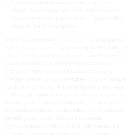
Są to tylko niektóre unces funkcji, jakie można
znaleźć w nowoczesnych grach hazardowych
natomiast wszystkie łączy jedno — każda z nich
przybliża Cię do zwycięstwa.
Wybór gier kasynowych jest ogromny, a konkretny
wybór zależy od Twoich preferencji. Skrill – Skrill jest
metodą płatności z której korzysta bardzo du?a ilość
graczy i actually jest ona dostępna prawie we
wszystkich kasynach. Nowe kasyna zazwyczaj
oferują większe bonusy powitalne i actually bardziej
atrakcyjne promocje. W PolskieKasyno zależy nam
na tym, aby żadna fantastyczna oferta nie przeszła
Ci koło nosa! Opowiemy Ci um tym, co oferuje każde
wartościowe kasyno Polska online. W tym celu em
produkty kasynowe nakładane są pewne
ograniczenia, oraz oferowane są odpowiedzialne
narzędzia hazardowe, które pomagają graczom