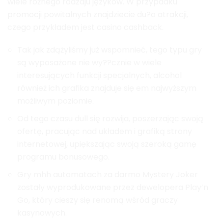
wiele różnego rodzaju języków. W przypadku
promocji powitalnych znajdziecie du?o atrakcji,
czego przykładem jest casino cashback.
Tak jak zdążyliśmy już wspomnieć, tego typu gry
są wyposażone nie wy??cznie w wiele
interesujących funkcji specjalnych, alcohol
również ich grafika znajduje się em najwyższym
możliwym poziomie.
Od tego czasu dull się rozwija, poszerzając swoją
ofertę, pracując nad układem i grafiką strony
internetowej, upiększając swoją szeroką gamę
programu bonusowego.
Gry mhh automatach za darmo Mystery Joker
zostały wyprodukowane przez dewelopera Play’n
Go, który cieszy się renomą wśród graczy
kasynowych.