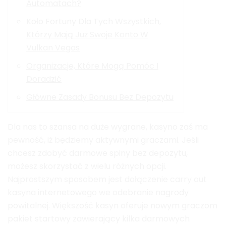
Automatach?
Koło Fortuny Dla Tych Wszystkich,
Którzy Mają Już Swoje Konto W
Vulkan Vegas
Organizacje, Które Mogą Pomóc I
Doradzić
Główne Zasady Bonusu Bez Depozytu
Dla nas to szansa na duże wygrane, kasyno zaś ma
pewność, iż będziemy aktywnymi graczami. Jeśli
chcesz zdobyć darmowe spiny bez depozytu,
możesz skorzystać z wielu różnych opcji.
Najprostszym sposobem jest dołączenie carry out
kasyna internetowego we odebranie nagrody
powitalnej. Większość kasyn oferuje nowym graczom
pakiet startowy zawierający kilka darmowych