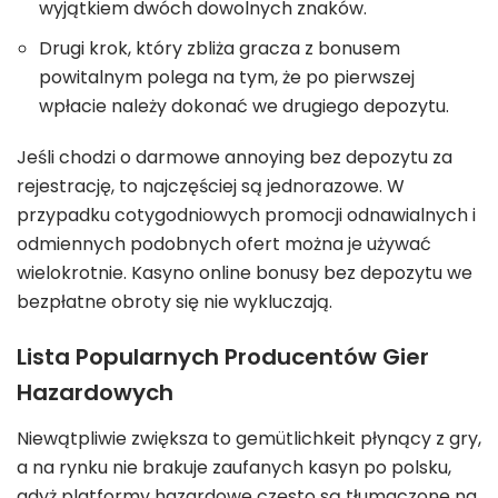
wyjątkiem dwóch dowolnych znaków.
Drugi krok, który zbliża gracza z bonusem
powitalnym polega na tym, że po pierwszej
wpłacie należy dokonać we drugiego depozytu.
Jeśli chodzi o darmowe annoying bez depozytu za
rejestrację, to najczęściej są jednorazowe. W
przypadku cotygodniowych promocji odnawialnych i
odmiennych podobnych ofert można je używać
wielokrotnie. Kasyno online bonusy bez depozytu we
bezpłatne obroty się nie wykluczają.
Lista Popularnych Producentów Gier
Hazardowych
Niewątpliwie zwiększa to gemütlichkeit płynący z gry,
a na rynku nie brakuje zaufanych kasyn po polsku,
gdyż platformy hazardowe często są tłumaczone na