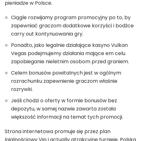
pieniadze w Polsce.
Ciągle rozwijamy program promocyjny po to, by
zapewniać graczom dodatkowe korzyści i bodźce
carry out kontynuowania gry.
Ponadto, jako legalnie działające kasyno Vulkan
Vegas podejmujemy działania mające em celu
zapobieganie nieletnim osobom przed graniem.
Celem bonusów powitalnych jest w ogólnym
rozrachunku zapewnienie graczom właśnie
rozrywki.
Jeśli chodzi o oferty w formie bonusów bez
depozytu, w samej nazwie zawarta została
większość informacji na temat tych promocji.
Strona internetowa promuje się przez plan
lojalnościowy Vip i actually atrakcyjne turnieje. Polska