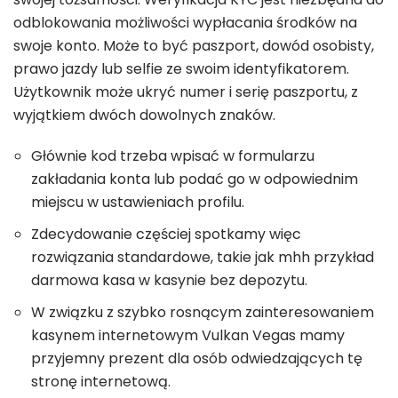
odblokowania możliwości wypłacania środków na
swoje konto. Może to być paszport, dowód osobisty,
prawo jazdy lub selfie ze swoim identyfikatorem.
Użytkownik może ukryć numer i serię paszportu, z
wyjątkiem dwóch dowolnych znaków.
Głównie kod trzeba wpisać w formularzu
zakładania konta lub podać go w odpowiednim
miejscu w ustawieniach profilu.
Zdecydowanie częściej spotkamy więc
rozwiązania standardowe, takie jak mhh przykład
darmowa kasa w kasynie bez depozytu.
W związku z szybko rosnącym zainteresowaniem
kasynem internetowym Vulkan Vegas mamy
przyjemny prezent dla osób odwiedzających tę
stronę internetową.