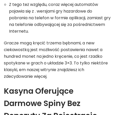
Z tego też względu, coraz więcej automatów
pojawia się z . wersjami gry hazardowe do
pobrania na telefon w formie aplikacji, zamiast gry
na telefonie odbywającej się za pośrednictwem
Internetu.
Gracze mogą kręcić trzema bębnami, a new
ciekawostką jest możliwość postawienia nawet a
hundred monet na jedno kręcenie, co jest rzadko
spotykane w grach o układzie 3×3. To tylko niektóre
klasyki, em naszej witrynie znajdziesz ich
zdecydowanie więcej.
Kasyna Oferujące
Darmowe Spiny Bez