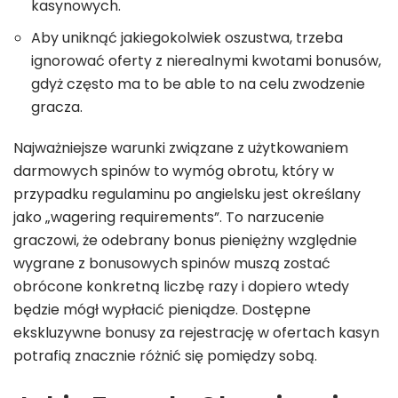
kasynowych.
Aby uniknąć jakiegokolwiek oszustwa, trzeba
ignorować oferty z nierealnymi kwotami bonusów,
gdyż często ma to be able to na celu zwodzenie
gracza.
Najważniejsze warunki związane z użytkowaniem
darmowych spinów to wymóg obrotu, który w
przypadku regulaminu po angielsku jest określany
jako „wagering requirements”. To narzucenie
graczowi, że odebrany bonus pieniężny względnie
wygrane z bonusowych spinów muszą zostać
obrócone konkretną liczbę razy i dopiero wtedy
będzie mógł wypłacić pieniądze. Dostępne
ekskluzywne bonusy za rejestrację w ofertach kasyn
potrafią znacznie różnić się pomiędzy sobą.