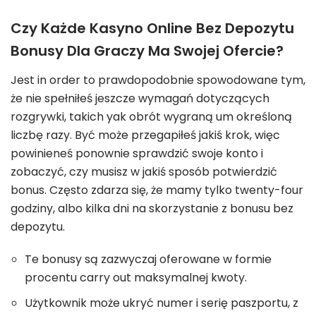
Czy Każde Kasyno Online Bez Depozytu
Bonusy Dla Graczy Ma Swojej Ofercie?
Jest in order to prawdopodobnie spowodowane tym,
że nie spełniłeś jeszcze wymagań dotyczących
rozgrywki, takich yak obrót wygraną um określoną
liczbę razy. Być może przegapiłeś jakiś krok, więc
powinieneś ponownie sprawdzić swoje konto i
zobaczyć, czy musisz w jakiś sposób potwierdzić
bonus. Często zdarza się, że mamy tylko twenty-four
godziny, albo kilka dni na skorzystanie z bonusu bez
depozytu.
Te bonusy są zazwyczaj oferowane w formie
procentu carry out maksymalnej kwoty.
Użytkownik może ukryć numer i serię paszportu, z