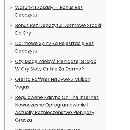
Warunki I Zasady — Bonus Bez
Depozytu
Bonus Bez Depozytu: Darmowe Środki
Do Gry
Darmowe Spiny Za Rejestrację Bez
Depozytu
Czy Mogę Zdobyć Pieniądze, Grając
W Gry Sloty Online Za Darmo?
Oferta Raffgier Na Żywo Z Vulkan
Vegas
Regulowane Kasyno On The Internet:
Nowoczesne Oprogramowanie I
Actually Bezpieczeństwo Pieniędzy
Gracza