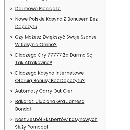
Darmowe Pieniądze
Nowe Polskie Kasyna Z Bonusem Bez
Depozytu
Czy Możesz Zwiększyć Swoje Szanse
W Kasynie Online?
Dlaczego Gry 77777 Za Darmo Są
Tak Atrakcyjne?
Dlaczego Kasyna Internetowe
Oferują Bonusy Bez Depozytu?
Automaty Carry Out Gier
Bakarat: Ulubiona Gra Jamesa
Bonda!
Nasz Zespół Ekspertów Kasynowych
Służy Pomocą!