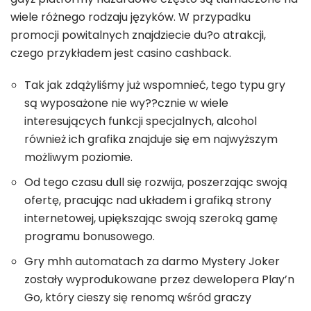
wiele różnego rodzaju języków. W przypadku
promocji powitalnych znajdziecie du?o atrakcji,
czego przykładem jest casino cashback.
Tak jak zdążyliśmy już wspomnieć, tego typu gry
są wyposażone nie wy??cznie w wiele
interesujących funkcji specjalnych, alcohol
również ich grafika znajduje się em najwyższym
możliwym poziomie.
Od tego czasu dull się rozwija, poszerzając swoją
ofertę, pracując nad układem i grafiką strony
internetowej, upiększając swoją szeroką gamę
programu bonusowego.
Gry mhh automatach za darmo Mystery Joker
zostały wyprodukowane przez dewelopera Play’n
Go, który cieszy się renomą wśród graczy