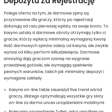
Depozytu Za Rejestrację
Polega oferta na tym, że darmowe spiny są
przyznawane dla graczy, którzy po rejestracji
dokonują od razu pierwszej wpłaty na swoje konto. To
kasyno ustala, iż darmowe obroty otrzymają tylko ci
gracze, którzy wpłacą minimalną wymaganą kwotę.
Ilość darmowych spinów zależy od kasyna, ale zwykle
wynosi od kilku perform kilkudziesięciu. Darmowe
annoying dają graczom szansę na wygranie
prawdziwej gotówki, ale wymagają spełnienia
pewnych warunków, takich jak minimalny depozyt i
wymagane zakłady.
Kasyna on-line także zauważyli five trend wśród
graczy, dlatego optymalizują wszystkie gry sloty
on-line za darmo unces urządzeniami mobilnymi.
Polecamy sprawdzenie TvBet, gdyż umożliwia on