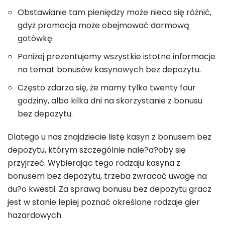
Obstawianie tam pieniędzy może nieco się różnić,
gdyż promocja może obejmować darmową
gotówkę.
Poniżej prezentujemy wszystkie istotne informacje
na temat bonusów kasynowych bez depozytu.
Często zdarza się, że mamy tylko twenty four
godziny, albo kilka dni na skorzystanie z bonusu
bez depozytu.
Dlatego u nas znajdziecie listę kasyn z bonusem bez
depozytu, którym szczególnie nale?a?oby się
przyjrzeć. Wybierając tego rodzaju kasyna z
bonusem bez depozytu, trzeba zwracać uwagę na
du?o kwestii. Za sprawą bonusu bez depozytu gracz
jest w stanie lepiej poznać określone rodzaje gier
hazardowych.