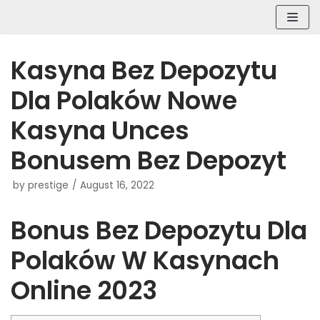
Skip
to
content
Kasyna Bez Depozytu
Dla Polaków Nowe
Kasyna Unces
Bonusem Bez Depozyt
by
prestige
August 16, 2022
Bonus Bez Depozytu Dla
Polaków W Kasynach
Online 2023