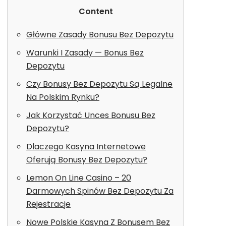
Content
Główne Zasady Bonusu Bez Depozytu
Warunki I Zasady — Bonus Bez
Depozytu
Czy Bonusy Bez Depozytu Są Legalne
Na Polskim Rynku?
Jak Korzystać Unces Bonusu Bez
Depozytu?
Dlaczego Kasyna Internetowe
Oferują Bonusy Bez Depozytu?
Lemon On Line Casino – 20
Darmowych Spinów Bez Depozytu Za
Rejestracje
Nowe Polskie Kasyna Z Bonusem Bez