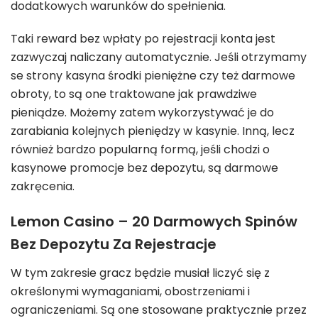
dodatkowych warunków do spełnienia.
Taki reward bez wpłaty po rejestracji konta jest
zazwyczaj naliczany automatycznie. Jeśli otrzymamy
se strony kasyna środki pieniężne czy też darmowe
obroty, to są one traktowane jak prawdziwe
pieniądze. Możemy zatem wykorzystywać je do
zarabiania kolejnych pieniędzy w kasynie. Inną, lecz
również bardzo popularną formą, jeśli chodzi o
kasynowe promocje bez depozytu, są darmowe
zakręcenia.
Lemon Casino – 20 Darmowych Spinów
Bez Depozytu Za Rejestracje
W tym zakresie gracz będzie musiał liczyć się z
określonymi wymaganiami, obostrzeniami i
ograniczeniami. Są one stosowane praktycznie przez