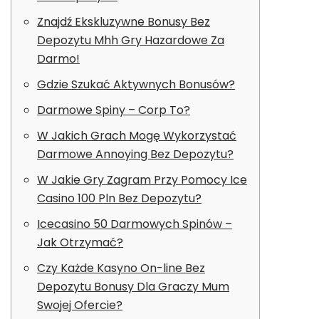
Znajdź Ekskluzywne Bonusy Bez
Depozytu Mhh Gry Hazardowe Za
Darmo!
Gdzie Szukać Aktywnych Bonusów?
Darmowe Spiny – Corp To?
W Jakich Grach Mogę Wykorzystać
Darmowe Annoying Bez Depozytu?
W Jakie Gry Zagram Przy Pomocy Ice
Casino 100 Pln Bez Depozytu?
Icecasino 50 Darmowych Spinów –
Jak Otrzymać?
Czy Każde Kasyno On-line Bez
Depozytu Bonusy Dla Graczy Mum
Swojej Ofercie?