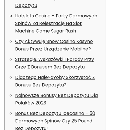
Depozytu
Hotslots Casino – Forty Darmowych
Spinów Za Rejestrację Na Slot
Machine Game Sugar Rush
Czy Aktywuję Snow Casino Kasyno
Bonus Przez Urządzenie Mobilne?
Strategie, Wskazówki I Porady Przy
Grze Z Bonusem Bez Depozytu
Dlaczego Nale?a?oby Skorzystać Z
Bonusu Bez Depozytu?
Najnowsze Bonusy Bez Depozytu Dla
Polaków 2023
Bonus Bez Depozytu Icecasino – 50
Darmowych Spinów Czy 25 Pound
Bez Depozytu!