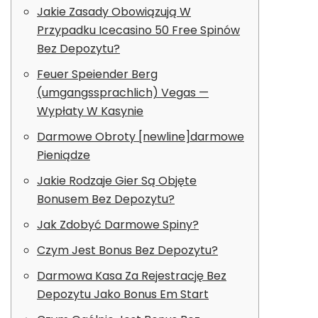
Jakie Zasady Obowiązują W
Przypadku Icecasino 50 Free Spinów
Bez Depozytu?
Feuer Speiender Berg
(umgangssprachlich) Vegas —
Wypłaty W Kasynie
Darmowe Obroty [newline]darmowe
Pieniądze
Jakie Rodzaje Gier Są Objęte
Bonusem Bez Depozytu?
Jak Zdobyć Darmowe Spiny?
Czym Jest Bonus Bez Depozytu?
Darmowa Kasa Za Rejestrację Bez
Depozytu Jako Bonus Em Start