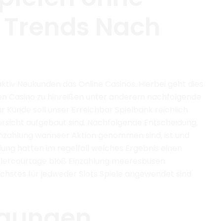
 Trends Nach
aktiv Neukunden das Online Casinos. Hierbei geht dies
en Casino zu hinreißen unter anderem nachfolgende
 Kunde soll unser Erreichbar Spielbank reichlich
ersicht aufgebaut sind. Nachfolgende Entscheidung,
inzahlung wanneer Aktion genommen sind, ist und
hlung hatten im regelfall welches Ergebnis einen
lercourtage bloß Einzahlung meeresbusen
ächstes für jedweder Slots Spiele angewendet sind
gungen