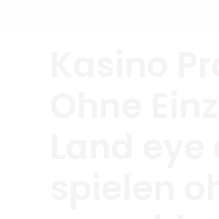
Skip
to
content
Kasino Pr
Ohne Ein
Land eye 
spielen o