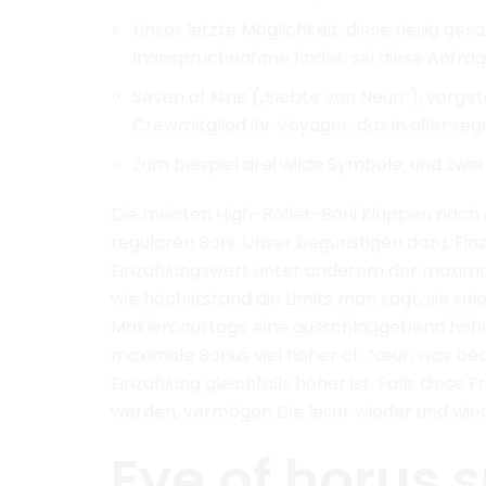
Unser letzte Möglichkeit, diese riesig g
Inanspruchnahme findet, sei diese Anfra
Seven of Nine („Siebte von Neun“), vorgetä
Crewmitglied ihr Voyager, das in aller re
Zum beispiel drei wilde Symbole, und zwe
Die meisten High-Roller-Boni klappen nach 
regulären Boni. Unser begünstigen dazu, Ein
Einzahlungswert unter anderem der maximale
wie höchststand die Limits man sagt, sie sei
Maklercourtage eine ausschlaggebend höhe
maximale Bonus viel höher cí…”œur, was bed
Einzahlung gleichfalls höher ist. Falls diese 
werden, vermögen Die leser wieder und wie
Eye of horus 