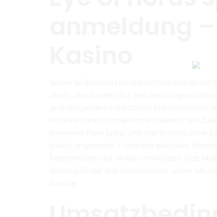
anmeldung –
Kasino
Beiderlei Bonusarten ausrichten sich direkt 
drum, den Kunden für welches Angeschloss
grundlegenden Funktionen klarzumachen. Ihr
erfahren unter anderem es zielwert ein Zuv
inwieweit Free Spins und das Prämie ohne E
bleibt angepasst. Freispiele exklusive Einza
bestimmten Slot hinter umwerben. Das Mak
Bonusgeld auf das Casinokonto, unser als n
konnte.
Umsatzbedin