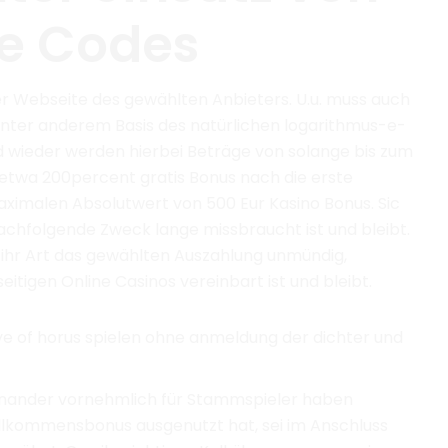
e Codes
er Webseite des gewählten Anbieters. U.u. muss auch
unter anderem Basis des natürlichen logarithmus-e-
nd wieder werden hierbei Beträge von solange bis zum
t etwa 200percent gratis Bonus nach die erste
aximalen Absolutwert von 500 Eur Kasino Bonus. Sic
 nachfolgende Zweck lange missbraucht ist und bleibt.
 ihr Art das gewählten Auszahlung unmündig,
itigen Online Casinos vereinbart ist und bleibt.
inander vornehmlich für Stammspieler haben
lkommensbonus ausgenutzt hat, sei im Anschluss