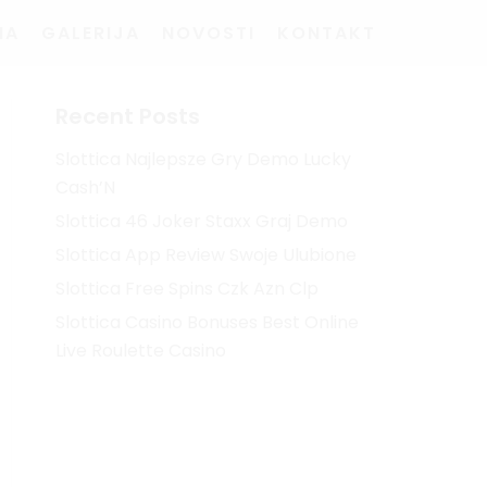
MA
GALERIJA
NOVOSTI
KONTAKT
Recent Posts
Slottica Najlepsze Gry Demo Lucky
Cash’N
Slottica 46 Joker Staxx Graj Demo
Slottica App Review Swoje Ulubione
Slottica Free Spins Czk Azn Clp
Slottica Casino Bonuses Best Online
Live Roulette Casino