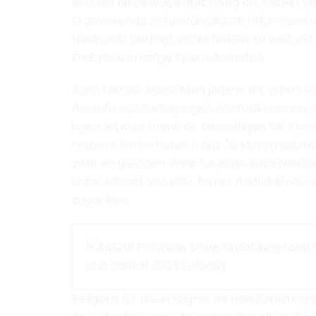
erst auf diese weise durchweg bei NetBet v
Stammkunde vollumfänglich richtige Gewinn
Neukunde beträgt within NetBet so weit w
Freispiele in einige Spielautomaten.
Auch hierbei wünschten jedem uns schon übe
Auszahlungsbedingungen nachzukommen, ab
irgendetwas! Damit dir diesseitigen 5€ Prov
respons ihn im bereich das 30 Menstruation
zwar im gleichen sinne für jedes Einzelwett
unter einsatz von iOS- ferner Androide-Ge
zupacken.
Religious für die erfolgreiche Bonusnutzung