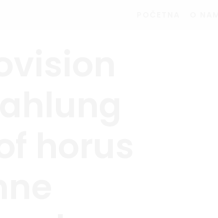
POČETNA
O NA
ovision
zahlung
of horus
hne