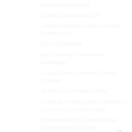
Как Начать Выигрывать
Отличие Тотализатора От Бк
Считайте Вероятность, Ищите Лучшие
Коэффициенты
Кто Такой Букмекер
Как Побеждать С Правильным
Букмекером
Словарь Игрока: Основные Понятия
В Ставках
Не Верьте В Договорные Матчи
Ставки На Русский Бильярд: Особенности,
Стратегии И Советы Новичкам
Официальные Сайты Онлайн Казино
Играть В России Топ Клуб