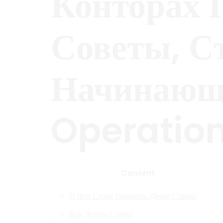
Конторах 
Советы, С
Начинающи
Operatio
Content
О Чем Стоит Помнить, Делая Ставки
Как Делать Ставку