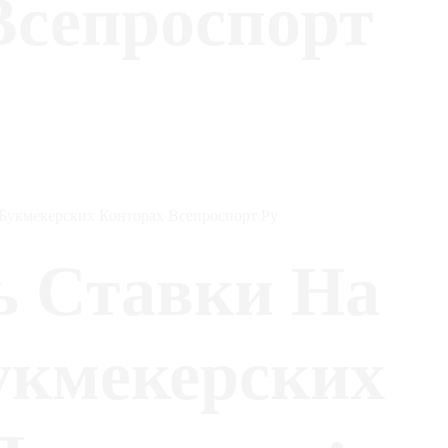
Всепроспорт
 Букмекерских Конторах Всепроспорт Ру
ь Ставки На
укмекерских