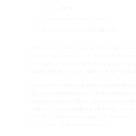
Топ Букмекеров
Что Такое Спортивные Ставки
Риск 1: Изменившийся Коэффициент
Этот вид спорта быстро завоевал популярность в
событие составляет 15% от банкролла. Никогда н
вам не казались предложенные котировки. В друг
меньше, а значит, там вы сумеете” “заработать бол
Зачастую это считается упрощенной идентификац
(разовые и в течение месяца). Для полной иден
правилам букмекера. После этого пополнение сче
лимитом для разовой транзакции. Прежде чем рег
в ЦУПИС, к которому привязана БК. Можно и позж
недоступны финансовые транзакции.