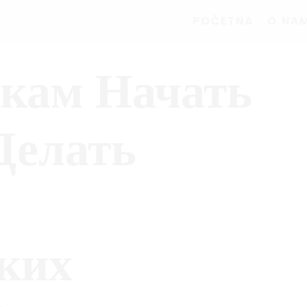
POČETNA
O NA
кам Начать
Делать
ких