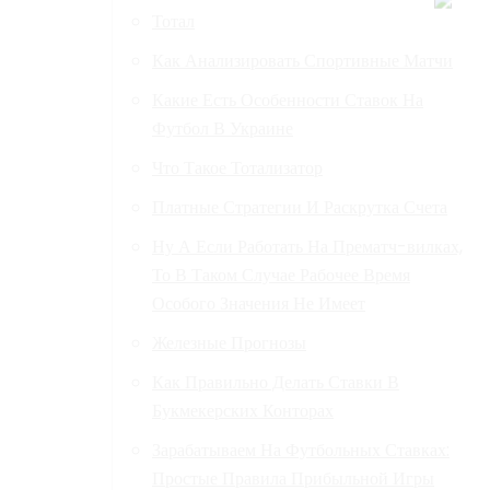
Тотал
Как Анализировать Спортивные Матчи
Какие Есть Особенности Ставок На
Футбол В Украине
Что Такое Тотализатор
Платные Стратегии И Раскрутка Счета
Ну А Если Работать На Прематч-вилках,
То В Таком Случае Рабочее Время
Особого Значения Не Имеет
Железные Прогнозы
Как Правильно Делать Ставки В
Букмекерских Конторах
Зарабатываем На Футбольных Ставках:
Простые Правила Прибыльной Игры