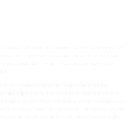
о всем мире. Оптимальный размер ставки на анализируемое
е забывайте о букмекерской марже, какими бы выгодными
ой конторе маржа в том же самом событии может быть
ьше.
ией, что означает лимиты на финансовые операции
тификации придется пройти соответствующую проверку по
та и вывод средств будут ограничены только максимальным
истрироваться у букмекера, рекомендуется открыть аккаунт
е, многие так делают, но без этой учетной записи игроку