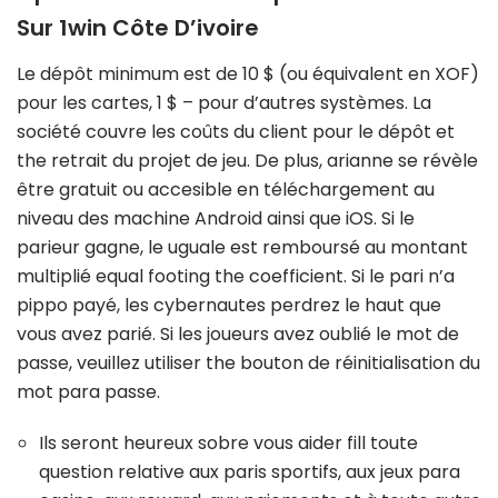
Sur 1win Côte D’ivoire
Le dépôt minimum est de 10 $ (ou équivalent en XOF)
pour les cartes, 1 $ – pour d’autres systèmes. La
société couvre les coûts du client pour le dépôt et
the retrait du projet de jeu. De plus, arianne se révèle
être gratuit ou accesible en téléchargement au
niveau des machine Android ainsi que iOS. Si le
parieur gagne, le uguale est remboursé au montant
multiplié equal footing the coefficient. Si le pari n’a
pippo payé, les cybernautes perdrez le haut que
vous avez parié. Si les joueurs avez oublié le mot de
passe, veuillez utiliser the bouton de réinitialisation du
mot para passe.
Ils seront heureux sobre vous aider fill toute
question relative aux paris sportifs, aux jeux para