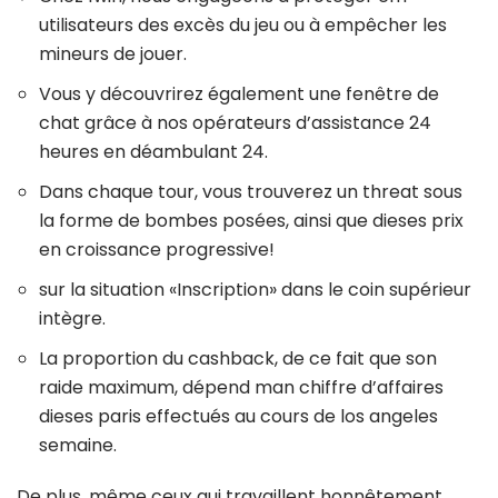
utilisateurs des excès du jeu ou à empêcher les
mineurs de jouer.
Vous y découvrirez également une fenêtre de
chat grâce à nos opérateurs d’assistance 24
heures en déambulant 24.
Dans chaque tour, vous trouverez un threat sous
la forme de bombes posées, ainsi que dieses prix
en croissance progressive!
sur la situation «Inscription» dans le coin supérieur
intègre.
La proportion du cashback, de ce fait que son
raide maximum, dépend man chiffre d’affaires
dieses paris effectués au cours de los angeles
semaine.
De plus, même ceux qui travaillent honnêtement