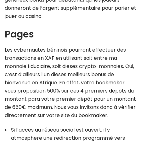
donneront de l’argent supplémentaire pour parier et
jouer au casino.
Pages
Les cybernautes béninois pourront effectuer des
transactions en XAF en utilisant soit entre ma
monnaie fiduciaire, soit dieses crypto-monnaies. Oui,
c’est d’ailleurs l’un dieses meilleurs bonus de
bienvenue en Afrique. En effet, votre bookmaker
vous proposition 500% sur ces 4 premiers dépôts du
montant para votre premier dépôt pour un montant
de 650€ maximum. Nous vous invitons donc à vérifier
directement sur votre site du bookmaker.
Si l’accès au réseau social est ouvert, il y
atmosphere une redirection programmé vers