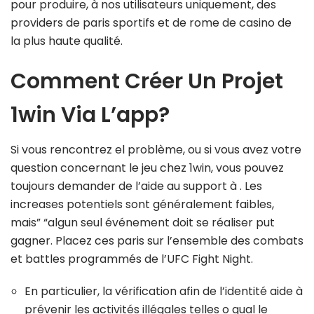
pour produire, à nos utilisateurs uniquement, des
providers de paris sportifs et de rome de casino de
la plus haute qualité.
Comment Créer Un Projet
1win Via L’app?
Si vous rencontrez el problème, ou si vous avez votre
question concernant le jeu chez 1win, vous pouvez
toujours demander de l’aide au support à . Les
increases potentiels sont généralement faibles,
mais” “algun seul événement doit se réaliser put
gagner. Placez ces paris sur l’ensemble des combats
et battles programmés de l’UFC Fight Night.
En particulier, la vérification afin de l’identité aide à
prévenir les activités illégales telles o qual le