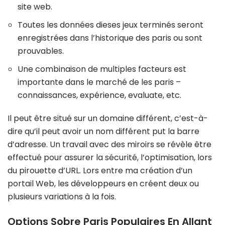
site web.
Toutes les données dieses jeux terminés seront
enregistrées dans l’historique des paris ou sont
prouvables.
Une combinaison de multiples facteurs est
importante dans le marché de les paris –
connaissances, expérience, evaluate, etc.
Il peut être situé sur un domaine différent, c’est-à-
dire qu’il peut avoir un nom différent put la barre
d’adresse. Un travail avec des miroirs se révèle être
effectué pour assurer la sécurité, l’optimisation, lors
du pirouette d’URL. Lors entre ma création d’un
portail Web, les développeurs en créent deux ou
plusieurs variations à la fois.
Options Sobre Paris Populaires En Allant