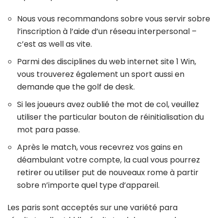
Nous vous recommandons sobre vous servir sobre
l’inscription à l’aide d’un réseau interpersonal –
c’est as well as vite.
Parmi des disciplines du web internet site 1 Win,
vous trouverez également un sport aussi en
demande que the golf de desk.
Si les joueurs avez oublié the mot de col, veuillez
utiliser the particular bouton de réinitialisation du
mot para passe.
Après le match, vous recevrez vos gains en
déambulant votre compte, la cual vous pourrez
retirer ou utiliser put de nouveaux rome à partir
sobre n’importe quel type d’appareil.
Les paris sont acceptés sur une variété para