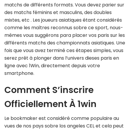
matchs de différents formats. Vous devez parier sur
des matchs féminins et masculins, des doubles
mixtes, etc . Les joueurs asiatiques étant considérés
comme les maîtres reconnus sobre ce sport, nous-
mêmes vous suggérons para placer vos paris sur les
différents matchs des championnats asiatiques. Une
fois que vous avez terminé ces étapes simples, vous
serez prêt à plonger dans l’univers dieses paris en
ligne avec 1Win, directement depuis votre
smartphone.
Comment S’inscrire
Officiellement À 1win
Le bookmaker est considéré comme populaire au
vues de nos pays sobre los angeles CEI, et cela peut