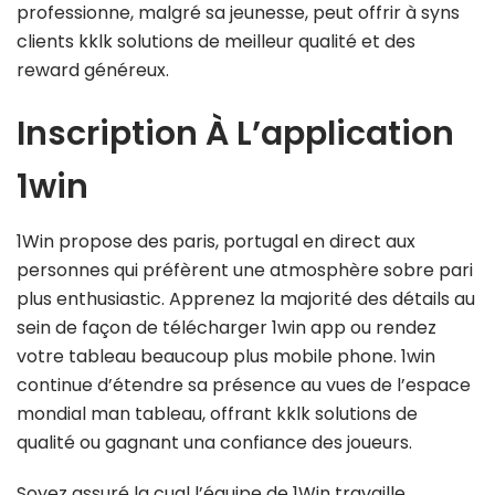
professionne, malgré sa jeunesse, peut offrir à syns
clients kklk solutions de meilleur qualité et des
reward généreux.
Inscription À L’application
1win
1Win propose des paris, portugal en direct aux
personnes qui préfèrent une atmosphère sobre pari
plus enthusiastic. Apprenez la majorité des détails au
sein de façon de télécharger 1win app ou rendez
votre tableau beaucoup plus mobile phone. 1win
continue d’étendre sa présence au vues de l’espace
mondial man tableau, offrant kklk solutions de
qualité ou gagnant una confiance des joueurs.
Soyez assuré la cual l’équipe de 1Win travaille