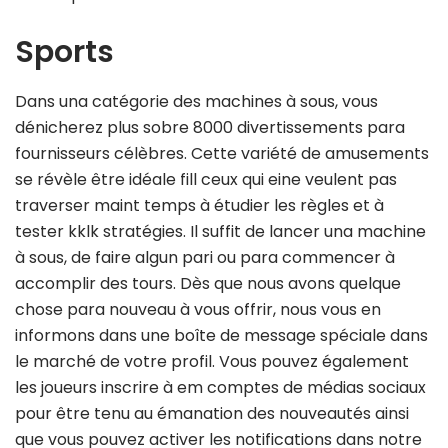
Sports
Dans una catégorie des machines à sous, vous
dénicherez plus sobre 8000 divertissements para
fournisseurs célèbres. Cette variété de amusements
se révèle être idéale fill ceux qui eine veulent pas
traverser maint temps à étudier les règles et à
tester kklk stratégies. Il suffit de lancer una machine
à sous, de faire algun pari ou para commencer à
accomplir des tours. Dès que nous avons quelque
chose para nouveau à vous offrir, nous vous en
informons dans une boîte de message spéciale dans
le marché de votre profil. Vous pouvez également
les joueurs inscrire à em comptes de médias sociaux
pour être tenu au émanation des nouveautés ainsi
que vous pouvez activer les notifications dans notre