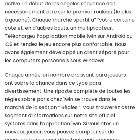
active. Le début de los angeles séquence doit
nécessairement être sur le premier rouleau (le plus
à gauche). Chaque marché sportif a” “votre certaine
cote et, en d’autres bouts, un multiplicateur.
Téléchargez l’application mobile 1win sur Android ou
iOS et rendez le jeu encore plus confortable. Nous
avons également développé un client séparé pour
les computers personnels sous Windows.
Chaque année, un nombre croissant para joueurs
ont sobre la chance dans ce type para
divertissement. Une riposte complète de toutes les
règles sobre paris chez 1win se trouve dans le
marché de la section ” Règles “. Vous trouverez cette
segment d’informations sur notre site officiel
systems dans l’application 1win. Si vous êtes un
nouveau joueur, vous pouvez compter sur de
généreux bonus pour débutants qui les joueurs