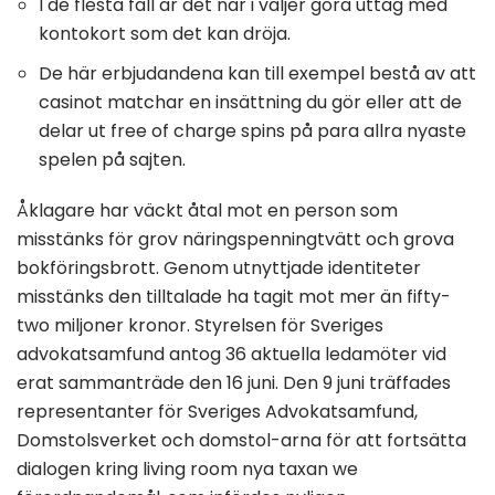
I de flesta fall är det när i väljer göra uttag med
kontokort som det kan dröja.
De här erbjudandena kan till exempel bestå av att
casinot matchar en insättning du gör eller att de
delar ut free of charge spins på para allra nyaste
spelen på sajten.
Åklagare har väckt åtal mot en person som
misstänks för grov näringspenningtvätt och grova
bokföringsbrott. Genom utnyttjade identiteter
misstänks den tilltalade ha tagit mot mer än fifty-
two miljoner kronor. Styrelsen för Sveriges
advokatsamfund antog 36 aktuella ledamöter vid
erat sammanträde den 16 juni. Den 9 juni träffades
representanter för Sveriges Advokatsamfund,
Domstolsverket och domstol-arna för att fortsätta
dialogen kring living room nya taxan we