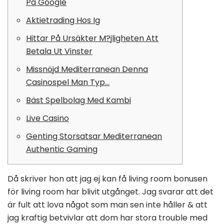
På Google
Aktietrading Hos Ig
Hittar På Ursäkter M?jligheten Att
Betala Ut Vinster
Missnöjd Mediterranean Denna
Casinospel Man Typ…
Bäst Spelbolag Med Kambi
Live Casino
Genting Storsatsar Mediterranean
Authentic Gaming
Då skriver hon att jag ej kan få living room bonusen
för living room har blivit utgånget. Jag svarar att det
är fult att lova något som man sen inte håller & att
jag kraftig betvivlar att dom har stora trouble med