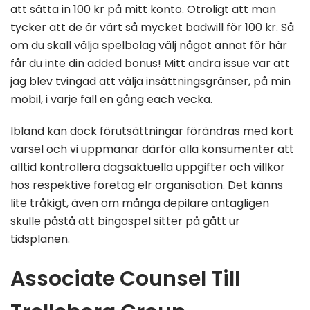
att sätta in 100 kr på mitt konto. Otroligt att man
tycker att de är värt så mycket badwill för 100 kr. Så
om du skall välja spelbolag välj något annat för här
får du inte din added bonus! Mitt andra issue var att
jag blev tvingad att välja insättningsgränser, på min
mobil, i varje fall en gång each vecka.
Ibland kan dock förutsättningar förändras med kort
varsel och vi uppmanar därför alla konsumenter att
alltid kontrollera dagsaktuella uppgifter och villkor
hos respektive företag elr organisation. Det känns
lite tråkigt, även om många depilare antagligen
skulle påstå att bingospel sitter på gått ur
tidsplanen.
Associate Counsel Till