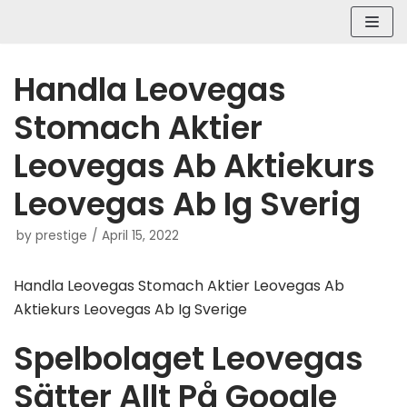
Skip
to
content
Handla Leovegas
Stomach Aktier
Leovegas Ab Aktiekurs
Leovegas Ab Ig Sverig
by
prestige
April 15, 2022
Handla Leovegas Stomach Aktier Leovegas Ab
Aktiekurs Leovegas Ab Ig Sverige
Spelbolaget Leovegas
Sätter Allt På Google