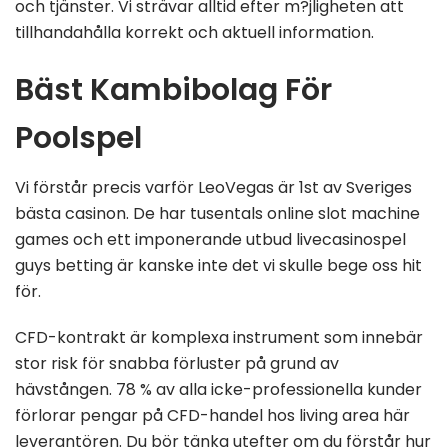
och tjänster. Vi strävar alltid efter m?jligheten att
tillhandahålla korrekt och aktuell information.
Bäst Kambibolag För
Poolspel
Vi förstår precis varför LeoVegas är 1st av Sveriges
bästa casinon. De har tusentals online slot machine
games och ett imponerande utbud livecasinospel
guys betting är kanske inte det vi skulle bege oss hit
för.
CFD-kontrakt är komplexa instrument som innebär
stor risk för snabba förluster på grund av
hävstången. 78 % av alla icke-professionella kunder
förlorar pengar på CFD-handel hos living area här
leverantören. Du bör tänka utefter om du förstår hur