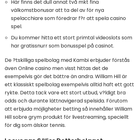
Här finns det dull annat två mkt fina
välkomstbonusar att ta del av för nya
spelacchiare som föredrar f?r att spela casino
spel.
Du kommer hitta ett stort primtal videoslots som
har gratissnurr som bonusspel på casinot.
De ?tskilliga spelbolag med Kambi erbjuder förstås
även Online casino men visst hittas det de
exempelvis gör det bättre än andra. William Hill är
ett klassiskt spelbolag exempelvis alltid haft ett gott
rykte. Detta tack vare ett stort utbud, v?ldigt bra
odds och durante lättnavigerad spelsida. Förutom
att erbjuda möjligheter betting så innehåller William
Hill sobre grym produkt för livestreaming, speciellt
för dig som älskar tennis.