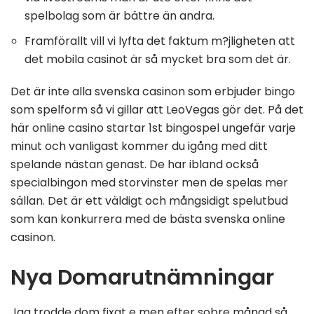
spelbolag som är bättre än andra.
Framförallt vill vi lyfta det faktum m?jligheten att
det mobila casinot är så mycket bra som det är.
Det är inte alla svenska casinon som erbjuder bingo
som spelform så vi gillar att LeoVegas gör det. På det
här online casino startar 1st bingospel ungefär varje
minut och vanligast kommer du igång med ditt
spelande nästan genast. De har ibland också
specialbingon med storvinster men de spelas mer
sällan. Det är ett väldigt och mångsidigt spelutbud
som kan konkurrera med de bästa svenska online
casinon.
Nya Domarutnämningar
Jag trodde dom fixat e men efter sobre månad så