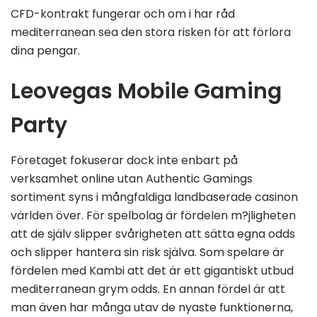
CFD-kontrakt fungerar och om i har råd
mediterranean sea den stora risken för att förlora
dina pengar.
Leovegas Mobile Gaming
Party
Företaget fokuserar dock inte enbart på
verksamhet online utan Authentic Gamings
sortiment syns i mångfaldiga landbaserade casinon
världen över. För spelbolag är fördelen m?jligheten
att de själv slipper svårigheten att sätta egna odds
och slipper hantera sin risk själva. Som spelare är
fördelen med Kambi att det är ett gigantiskt utbud
mediterranean grym odds. En annan fördel är att
man även har många utav de nyaste funktionerna,