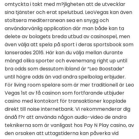
omtyckta i takt med m?jligheten att de utvecklar
sina tjänster och erat spelutbud. LeoVegas kan även
stoltsera mediterranean sea en snygg och
användarvänlig application där man både kan ta
delete av bolagets breda utbud av casinospel, men
även välja att spela på sport i deras sportsbook som
lanserades 2016. Här kan du välja mellan durante
mängd olika sporter och evenemang right up until
bra odds som dessutom ibland är “Leo Boostade”
until högre odds än vad andra spelbolag erbjuder.
För living room spelare som är mer traditionell är Leo
Vegas 1st av få casinon som fortfarande utbjuder
casino med kontokort för transaktioner kopplade
direkt till noise internetbank. Vi rekommenderar dig
ändå f?r att använda någon audio-video de andra
teknikerna som är vanligast hos Pay N Play casino, av
den orsaken att uttagstiderna kan påverka vid