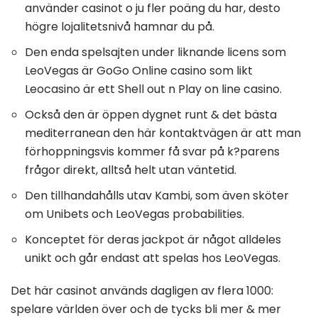
använder casinot o ju fler poäng du har, desto
högre lojalitetsnivå hamnar du på.
Den enda spelsajten under liknande licens som
LeoVegas är GoGo Online casino som likt
Leocasino är ett Shell out n Play on line casino.
Också den är öppen dygnet runt & det bästa
mediterranean den här kontaktvägen är att man
förhoppningsvis kommer få svar på k?parens
frågor direkt, alltså helt utan väntetid.
Den tillhandahålls utav Kambi, som även sköter
om Unibets och LeoVegas probabilities.
Konceptet för deras jackpot är något alldeles
unikt och går endast att spelas hos LeoVegas.
Det här casinot används dagligen av flera 1000:
spelare världen över och de tycks bli mer & mer