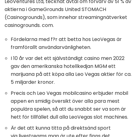
LeoVentures Ltd, tecknat avtal om förvärv av 51 % av
aktierna i GameGrounds United STOMACH
(Casinogrounds), som innehar streamingnätverket
casinogrounds. com.
Fördelarna med f?r att betta hos LeoVegas är
framförallt användarvänligheten.
I 10 år var det ett självständigt casino men 2022
gav den amerikanska hotellkedjan MGM ett
marijuana på att köpa alla Leo Vegas aktier för ca.
5 miljarder kronor.
Precis och Leo Vegas mobilcasino erbjuder mobil
appen en smidig översikt över alla para mest
populära spelen, så att du snabbt ser va som är
hett för tillfället dull alla LeoVegas slot machines.
Är det att kunna titta på direktsänd sport
via livestreams man är ute efter finns det