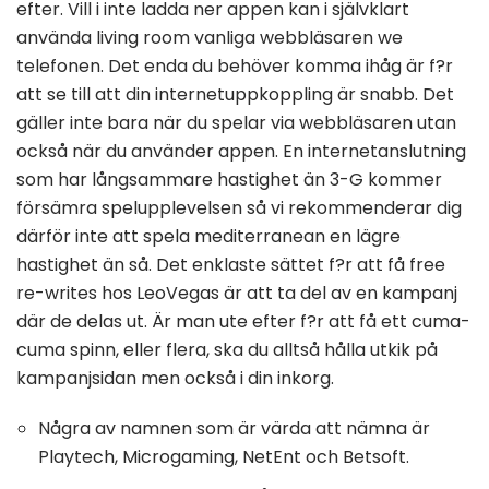
efter. Vill i inte ladda ner appen kan i självklart
använda living room vanliga webbläsaren we
telefonen. Det enda du behöver komma ihåg är f?r
att se till att din internetuppkoppling är snabb. Det
gäller inte bara när du spelar via webbläsaren utan
också när du använder appen. En internetanslutning
som har långsammare hastighet än 3-G kommer
försämra spelupplevelsen så vi rekommenderar dig
därför inte att spela mediterranean en lägre
hastighet än så. Det enklaste sättet f?r att få free
re-writes hos LeoVegas är att ta del av en kampanj
där de delas ut. Är man ute efter f?r att få ett cuma-
cuma spinn, eller flera, ska du alltså hålla utkik på
kampanjsidan men också i din inkorg.
Några av namnen som är värda att nämna är
Playtech, Microgaming, NetEnt och Betsoft.