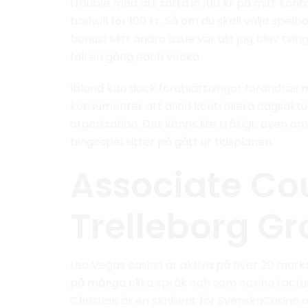
trouble med att sätta in 100 kr på mitt kont
badwill för 100 kr. Så om du skall välja spelb
bonus! Mitt andra issue var att jag blev tving
fall en gång each vecka.
Ibland kan dock förutsättningar förändras 
konsumenter att alltid kontrollera dagsaktue
organisation. Det känns lite tråkigt, även o
bingospel sitter på gått ur tidsplanen.
Associate Cou
Trelleborg G
Leo Vegas casino är aktiva på över 20 mark
på många olika språk och som casino i actua
Christian är en skribent för SvenskaCasino o