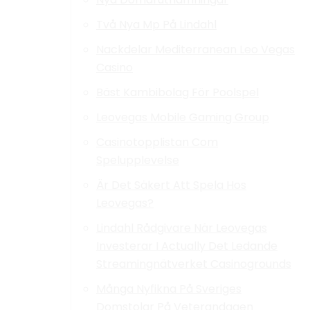
Två Nya Mp På Lindahl
Nackdelar Mediterranean Leo Vegas
Casino
Bäst Kambibolag För Poolspel
Leovegas Mobile Gaming Group
Casinotopplistan Com
Spelupplevelse
Är Det Säkert Att Spela Hos
Leovegas?
Lindahl Rådgivare När Leovegas
Investerar I Actually Det Ledande
Streamingnätverket Casinogrounds
Många Nyfikna På Sveriges
Domstolar På Veterandagen