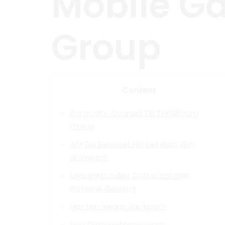
Mobile G
Group
Content
Associate Counsel Till Trelleborg
Group
Allt Du Behöver Ha Vetskap Om
Leovegas
Leovegas Säljer Dotterbolaget
Genuine Gaming
Har Leo Vegas Jackpot?
Nya Domarutnämningar