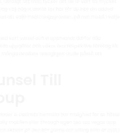
o. Otroligt att man tycker att de är värt så mycket
olag välj något annat för här får du inte din added
ad att välja insättningsgränser, på min mobil, i varje
med kort varsel och vi uppmanar därför alla
lla uppgifter och villkor hos respektive företag elr
m många depilare antagligen skulle påstå att
nsel Till
roup
nader & casinots hemsida har mulighed for at hittas
lly mobilen eller through egen Leo Las vegas app.
ch skriver p? den h?r gärna om allting som är nytt i