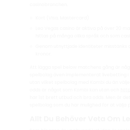
casinobranchen.
Kort (Visa, Mastercard)
Leo Vegas casino är aktiva på över 20 m
hittas på många olika språk och som cas
Genom utnyttjade identiteter misstänks de
kronor.
Att lägga spel below matchens gång är någo
spelbolag även implementerat livebetting i 
utan vilket spelbolag med Kambi du än välj
odds är något som Kombi kan utan och
htt
har 1st brett utbud och bra odds. Men är det
spelbolag som du har mulighed for at välja 
Allt Du Behöver Veta Om L