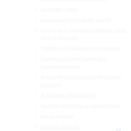
Leovegas Casino
Spelbolag Som Erbjuder Kambi
Gernandt & Danielsson Rådgav Cepa
Bud På Leovegas
Pålitlig On Line Casino Från Sverige
Populära Conline Casino Hos
Casinotopplistan
Bolag Måste Sluta Använda Google
Analytics
👍 Fördelar Med Kambi?
Stugans Recension Av Spelbolaget
Sek Gratisspel
Senaste Nyheter