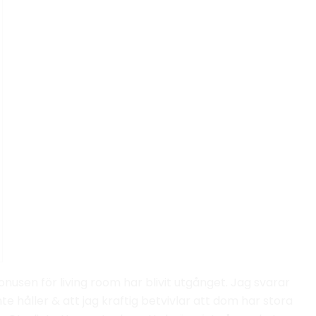
bonusen för living room har blivit utgånget. Jag svarar
te håller & att jag kraftig betvivlar att dom har stora