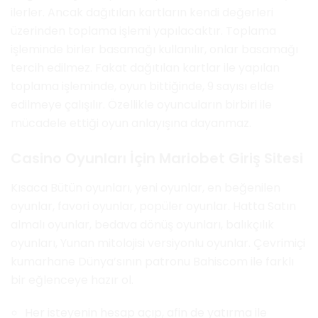
ilerler. Ancak dağıtılan kartların kendi değerleri
üzerinden toplama işlemi yapılacaktır. Toplama
işleminde birler basamağı kullanılır, onlar basamağı
tercih edilmez. Fakat dağıtılan kartlar ile yapılan
toplama işleminde, oyun bittiğinde, 9 sayısı elde
edilmeye çalışılır. Özellikle oyuncuların birbiri ile
mücadele ettiği oyun anlayışına dayanmaz.
Casino Oyunları İçin Mariobet Giriş Sitesi
Kısaca Bütün oyunları, yeni oyunlar, en beğenilen
oyunlar, favori oyunlar, popüler oyunlar. Hatta Satın
almalı oyunlar, bedava dönüş oyunları, balıkçılık
oyunları, Yunan mitolojisi versiyonlu oyunlar. Çevrimiçi
kumarhane Dünya’sının patronu Bahiscom ile farklı
bir eğlenceye hazır ol.
Her isteyenin hesap açıp, afin de yatırma ile