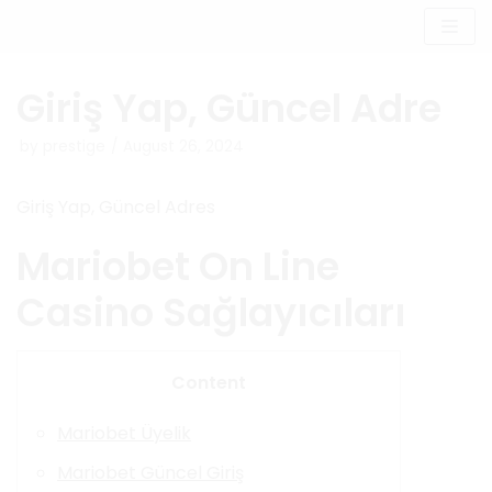
Skip
to
content
Giriş Yap, Güncel Adre
by
prestige
August 26, 2024
Giriş Yap, Güncel Adres
Mariobet On Line
Casino Sağlayıcıları
Content
Mariobet Üyelik
Mariobet Güncel Giriş