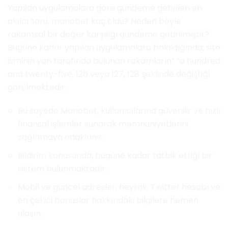
Yapılan uygulamalara göre gündeme getirilen en
akılcı soru, mariobet kaç oldu? Neden böyle
rakamsal bir değer karşılığı gündeme getirilmiştir?
Bugüne kadar yapılan uygulamalara bakıldığında, site
isminin yan tarafında bulunan rakamların” “a hundred
and twenty-five, 126 veya 127, 128 şeklinde değiştiği
görülmektedir.
Bu sayede Mariobet, kullanıcılarına güvenilir ve hızlı
finansal işlemler sunarak memnuniyetlerini
sağlamaya odaklanır.
Bildirim konusunda, bugüne kadar tatbik ettiği bir
sistem bulunmaktadır.
Mobil ve güncel adresler, heylink, Twitter hesabı ve
en çekici bonuslar hakkındaki bilgilere hemen
ulaşın.