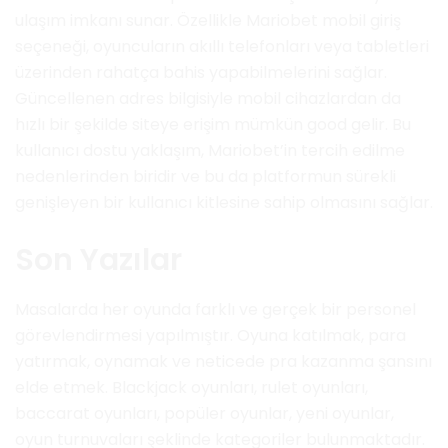
ulaşım imkanı sunar. Özellikle Mariobet mobil giriş
seçeneği, oyuncuların akıllı telefonları veya tabletleri
üzerinden rahatça bahis yapabilmelerini sağlar.
Güncellenen adres bilgisiyle mobil cihazlardan da
hızlı bir şekilde siteye erişim mümkün good gelir. Bu
kullanıcı dostu yaklaşım, Mariobet’in tercih edilme
nedenlerinden biridir ve bu da platformun sürekli
genişleyen bir kullanıcı kitlesine sahip olmasını sağlar.
Son Yazılar
Masalarda her oyunda farklı ve gerçek bir personel
görevlendirmesi yapılmıştır. Oyuna katılmak, para
yatırmak, oynamak ve neticede pra kazanma şansını
elde etmek. Blackjack oyunları, rulet oyunları,
baccarat oyunları, popüler oyunlar, yeni oyunlar,
oyun turnuvaları şeklinde kategoriler bulunmaktadır.