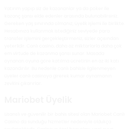
Yatırım yapıp siz de kazananlar ya da poker ile
kazanç şansı elde edenler arasında bulunabilirsiniz.
Gereken yaş sınırında olmanız, üyelik işlemi ile birlikte.
Hesabınıza kullanmak istediğiniz seviyede para
transfer işlemini gerçekleştirmeniz, sizler açısından
yeterlidir. Canlı casino, daha az miktarlarla daha çok
em virtude de kazanma şansı sunar. Masada
oynanan oyuna göre katılma ücretinin en az iki katı
kazandırılır. Bu nedenle canlı bahisle ilgilenmeyen
üyeler canlı casinoya girerek kumar oynamanın
zevkini çıkarırlar.
Mariobet Üyelik
Lisanslı ve güvenilir bir bahis sitesi olan Mariobet Canlı
Casino da sunduğu hizmetler nedeniyle oldukça