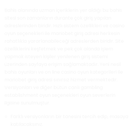
Bahis alanında uzman içeriklerin yer aldığı bu bahis
sitesi son zamanların durante çok giriş yapılan
adreslerinden biridir. Hızlı sistem özellikleri ve casino
oyun seçenekleri ile mariobet giriş adresi herkesin
rahatlıkla yararlanabileceği adreslerden biridir. Site
özelliklerini keşfetmek ve pek çok alanda işlem
yapmak isteyen kişiler yenilenen giriş sistemi
üzerinden sayfaya erişim sağlamaktadır. Yeni nesil
bahis oyunları ve on line casino oyun kategorileri ile
mariobet giriş adresi sınırsız hizmet vermektedir.
Versiyonları ve diğer bütün canlı gambling
establishment oyun seçenekleri oyun severlerin
ilgisine sunulmuştur.
Farklı versiyonların bir tanesini tercih edip, masaya
katılacaksınız.