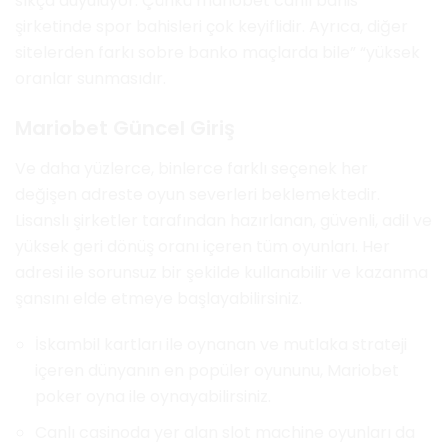
sıkça duyuluyor. Çünkü mariobet canlı bahis
şirketinde spor bahisleri çok keyiflidir. Ayrıca, diğer
sitelerden farkı sobre banko maçlarda bile” “yüksek
oranlar sunmasıdır.
Mariobet Güncel Giriş
Ve daha yüzlerce, binlerce farklı seçenek her
değişen adreste oyun severleri beklemektedir.
Lisanslı şirketler tarafından hazırlanan, güvenli, adil ve
yüksek geri dönüş oranı içeren tüm oyunları. Her
adresi ile sorunsuz bir şekilde kullanabilir ve kazanma
şansını elde etmeye başlayabilirsiniz.
İskambil kartları ile oynanan ve mutlaka strateji
içeren dünyanın en popüler oyununu, Mariobet
poker oyna ile oynayabilirsiniz.
Canlı casinoda yer alan slot machine oyunları da