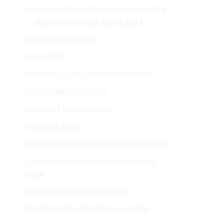
Mariobet Gi̇ri̇ş: Mariobet-güncel Gi̇ri̇ş
— Mari̇obet Güncel Adres 2024
En Güncel Konular
Son Yazılar
Mariobet Canlı Destek Şikayetleri
Canlı Casino Oyunları
Mariobet Uçan Oyunlar
Mariobet Mobil
Mariobet Bonusları Ve Promosyonları
Casino Oyunları İçin Mariobet Giriş
Sitesi
Mariobet En İyi Bahis Sitesi
Mariobet Giriş İle Bahis Ayrıcalığı