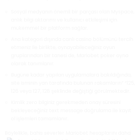
Sosyal medyanın önemli bir parçası olan Myspace,
anlık bilgi aktarımı ve kullanıcı etkileşimi için
mükemmel bir platform sağlar.
Ana kategori dışında canlı casino bölümünü tercih
etmeniz ile birlikte, oynayabileceğiniz oyun
gruplarından bir tanesi de, Mariobet poker oyna
olarak tanımlanır.
Bugüne kadar yapılan uygulamalara bakıldığında,
site isminin yan tarafında bulunan rakamların” “125,
126 veya 127, 128 şeklinde değiştiği görülmektedir.
Kimlik zero bilginiz gerekmeden onay süresini
bekleyeceğiniz text message doğrulama ile kayıt
ol işlemleri tamamlanır.
Böylelikle, bahis severler Mariobet hesaplarını daha