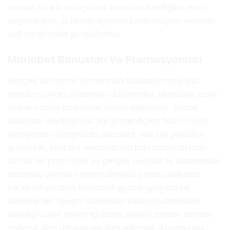
zaman bir ekran açılır ve buradan istediğiniz maçı
seçebilirsiniz. O sırada oynana canlı maçları ekranın
sağ tarafından görebilirsiniz.
Mariobet Bonusları Ve Promosyonları
Gerçek bir casino ortamında bulunuyormuş gibi
paralı oyunları oynamayı düşünenler, Mariobet canlı
online casino bölümünü tercih edecektir. Ancak
bildiğiniz, duyduğunuz, ilgi gösterdiğiniz bütün oyun
versiyonları karşınızda olacaktır. Her biri şeffaftır,
güvenlidir, test out metotlarına tabi tutulmaktadır.
Ancak siz para canlı ve gerçek oyunlar ile kazananlar
arasında yerinizi hemen almaya başlayabilirsiniz.
Farklı bir yandan, Mariobet güncel giriş adresi
bilgisine de Tweets üzerinden kolayca ulaşılabilir.
Bilindiği üzere çevrimiçi bahis siteleri zaman zaman
mevcut giriş adreslerini güncellemek durumunda