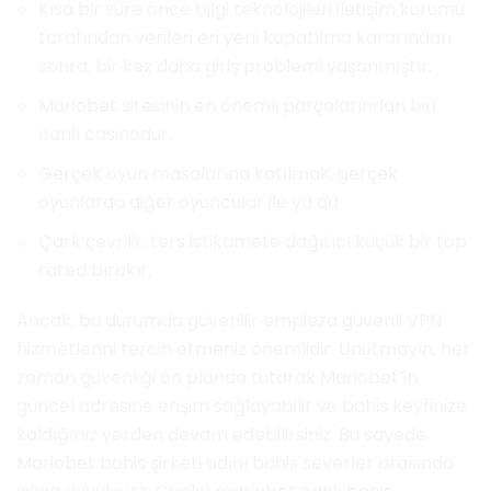
Kısa bir süre önce bilgi teknolojileri iletişim kurumu
tarafından verilen en yeni kapatılma kararından
sonra, bir kez daha giriş problemi yaşanmıştır.
Mariobet sitesinin en önemli parçalarından biri
canlı casinodur.
Gerçek oyun masalarına katılmak, gerçek
oyunlarda diğer oyuncular ile ya da.
Çark çevrilir, ters istikamete dağıtıcı küçük bir top
rated bırakır.
Ancak, bu durumda güvenilir empieza güvenli VPN
hizmetlerini tercih etmeniz önemlidir. Unutmayın, her
zaman güvenliği ön planda tutarak Mariobet’in
güncel adresine erişim sağlayabilir ve bahis keyfinize
kaldığınız yerden devam edebilirsiniz. Bu sayede
Mariobet bahis şirketi adını bahis severler arasında