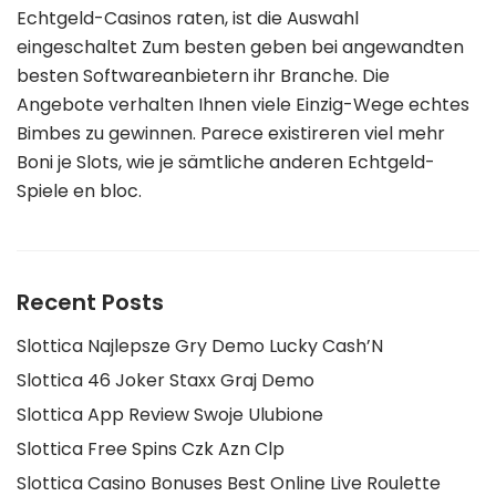
Echtgeld-Casinos raten, ist die Auswahl
eingeschaltet Zum besten geben bei angewandten
besten Softwareanbietern ihr Branche. Die
Angebote verhalten Ihnen viele Einzig-Wege echtes
Bimbes zu gewinnen. Parece existireren viel mehr
Boni je Slots, wie je sämtliche anderen Echtgeld-
Spiele en bloc.
Recent Posts
Slottica Najlepsze Gry Demo Lucky Cash’N
Slottica 46 Joker Staxx Graj Demo
Slottica App Review Swoje Ulubione
Slottica Free Spins Czk Azn Clp
Slottica Casino Bonuses Best Online Live Roulette