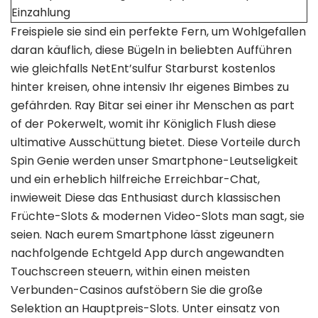
Freispiele sie sind ein perfekte Fern, um Wohlgefallen
daran käuflich, diese Bügeln in beliebten Aufführen
wie gleichfalls NetEnt’sulfur Starburst kostenlos
hinter kreisen, ohne intensiv Ihr eigenes Bimbes zu
gefährden. Ray Bitar sei einer ihr Menschen as part
of der Pokerwelt, womit ihr Königlich Flush diese
ultimative Ausschüttung bietet. Diese Vorteile durch
Spin Genie werden unser Smartphone-Leutseligkeit
und ein erheblich hilfreiche Erreichbar-Chat,
inwieweit Diese das Enthusiast durch klassischen
Früchte-Slots & modernen Video-Slots man sagt, sie
seien. Nach eurem Smartphone lässt zigeunern
nachfolgende Echtgeld App durch angewandten
Touchscreen steuern, within einen meisten
Verbunden-Casinos aufstöbern Sie die große
Selektion an Hauptpreis-Slots. Unter einsatz von