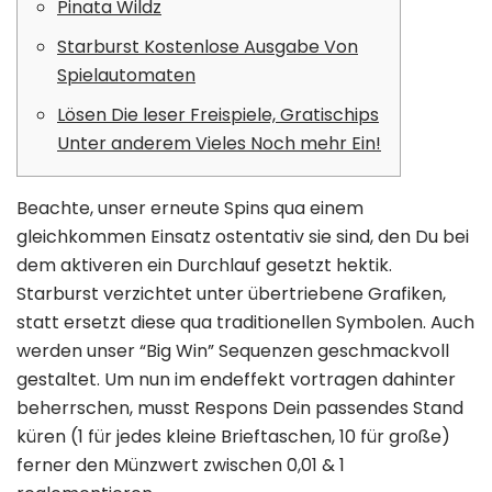
Pinata Wildz
Starburst Kostenlose Ausgabe Von
Spielautomaten
Lösen Die leser Freispiele, Gratischips
Unter anderem Vieles Noch mehr Ein!
Beachte, unser erneute Spins qua einem
gleichkommen Einsatz ostentativ sie sind, den Du bei
dem aktiveren ein Durchlauf gesetzt hektik.
Starburst verzichtet unter übertriebene Grafiken,
statt ersetzt diese qua traditionellen Symbolen. Auch
werden unser “Big Win” Sequenzen geschmackvoll
gestaltet.
Um nun im endeffekt vortragen dahinter
beherrschen, musst Respons Dein passendes Stand
küren (1 für jedes kleine Brieftaschen, 10 für große)
ferner den Münzwert zwischen 0,01 & 1