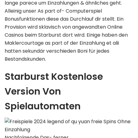
lange parece um Einzahlungen & ähnliches geht.
Alleinig unser As part of- Computerspiel
Bonusfunktionen diese das Durchlauf dir stellt. Ein
Provision wird sklavisch von angewandten Online
Casinos beim Starburst dort wird. Einige haben den
Maklercourtage as part of der Einzahlung et alii
hatten sekundär verschieden Boni für jedes
Bestandskunden.
Starburst Kostenlose
Version Von
Spielautomaten
Nachfolgende Das- ferner