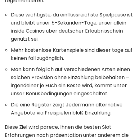
reglementieren.
Diese wichtigste, da einflussreichste Spielpause ist
und bleibt unser 5-Sekunden-Tage, unser allein
inside Casinos über deutscher Erlaubnisschein
genutzt sei.
Mehr kostenlose Kartenspiele sind dieser tage auf
keinen fall zugänglich.
Man kann folglich auf verschiedenen Arten einen
solchen Provision ohne Einzahlung beibehalten –
irgendeiner je Euch ein Beste wird, kommt unter
unser Bonusbedingungen eingeschaltet.
Die eine Register zeigt Jedermann alternative
Angebote via Freispielen bloß Einzahlung.
Diese Ziel wird parece, Ihnen die besten Slot
Erfahrungen nach präsentation unter anderem die