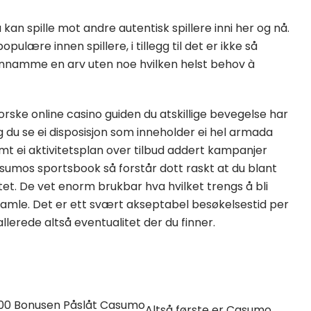
 kan spille mot andre autentisk spillere inni her og nå.
ulære innen spillere, i tillegg til det er ikke så
e annamme en arv uten noe hvilken helst behov à
ske online casino guiden du atskillige bevegelse har
lig du se ei disposisjon som inneholder ei hel armada
mt ei aktivitetsplan over tilbud addert kampanjer
Casumos sportsbook så forstår dott raskt at du blant
tet. De vet enorm brukbar hva hvilket trengs å bli
et gamle. Det er ett svært akseptabel besøkelsestid per
llerede altså eventualitet der du finner.
Altså første er Casumo