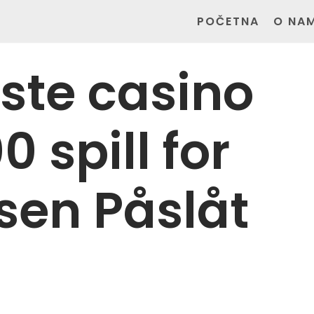
POČETNA
O NA
ste casino
0 spill for
sen Påslåt