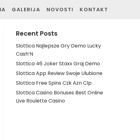
MA
GALERIJA
NOVOSTI
KONTAKT
Recent Posts
Slottica Najlepsze Gry Demo Lucky
Cash’N
Slottica 46 Joker Staxx Graj Demo
Slottica App Review Swoje Ulubione
Slottica Free Spins Czk Azn Clp
Slottica Casino Bonuses Best Online
Live Roulette Casino