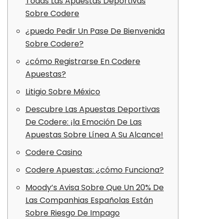
Todas Las Apuestas Deportivas
Sobre Codere
¿puedo Pedir Un Pase De Bienvenida
Sobre Codere?
¿cómo Registrarse En Codere
Apuestas?
Litigio Sobre México
Descubre Las Apuestas Deportivas
De Codere: ¡la Emoción De Las
Apuestas Sobre Línea A Su Alcance!
Codere Casino
Codere Apuestas: ¿cómo Funciona?
Moody’s Avisa Sobre Que Un 20% De
Las Companhias Españolas Están
Sobre Riesgo De Impago