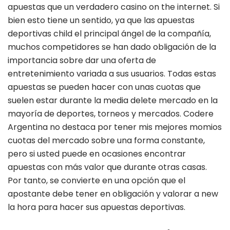
apuestas que un verdadero casino on the internet. Si
bien esto tiene un sentido, ya que las apuestas
deportivas child el principal ángel de la compañía,
muchos competidores se han dado obligación de la
importancia sobre dar una oferta de
entretenimiento variada a sus usuarios. Todas estas
apuestas se pueden hacer con unas cuotas que
suelen estar durante la media delete mercado en la
mayoría de deportes, torneos y mercados. Codere
Argentina no destaca por tener mis mejores momios
cuotas del mercado sobre una forma constante,
pero si usted puede en ocasiones encontrar
apuestas con más valor que durante otras casas.
Por tanto, se convierte en una opción que el
apostante debe tener en obligación y valorar a new
la hora para hacer sus apuestas deportivas.