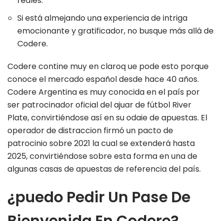
reales.
Si está almejando una experiencia de intriga
emocionante y gratificador, no busque más allá de
Codere.
Codere contine muy en claroq ue pode esto porque
conoce el mercado español desde hace 40 años.
Codere Argentina es muy conocida en el país por
ser patrocinador oficial del ajuar de fútbol River
Plate, convirtiéndose así en su odaie de apuestas. El
operador de distraccion firmó un pacto de
patrocinio sobre 2021 la cual se extenderá hasta
2025, convirtiéndose sobre esta forma en una de
algunas casas de apuestas de referencia del país.
¿puedo Pedir Un Pase De
Bienvenida En Codere?