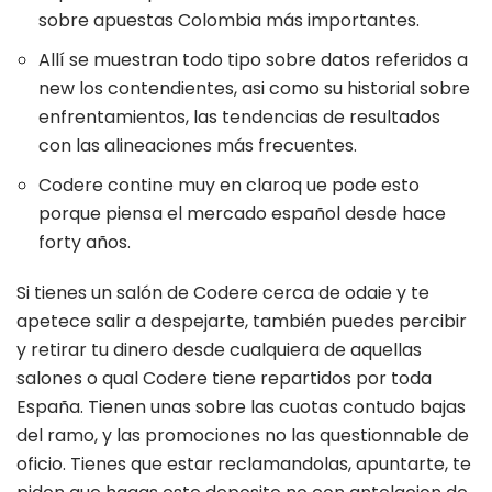
sobre apuestas Colombia más importantes.
Allí se muestran todo tipo sobre datos referidos a
new los contendientes, asi como su historial sobre
enfrentamientos, las tendencias de resultados
con las alineaciones más frecuentes.
Codere contine muy en claroq ue pode esto
porque piensa el mercado español desde hace
forty años.
Si tienes un salón de Codere cerca de odaie y te
apetece salir a despejarte, también puedes percibir
y retirar tu dinero desde cualquiera de aquellas
salones o qual Codere tiene repartidos por toda
España. Tienen unas sobre las cuotas contudo bajas
del ramo, y las promociones no las questionnable de
oficio. Tienes que estar reclamandolas, apuntarte, te