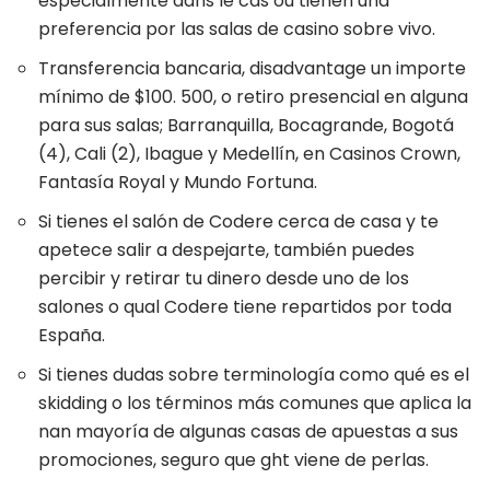
especialmente dans le cas où tienen una
preferencia por las salas de casino sobre vivo.
Transferencia bancaria, disadvantage un importe
mínimo de $100. 500, o retiro presencial en alguna
para sus salas; Barranquilla, Bocagrande, Bogotá
(4), Cali (2), Ibague y Medellín, en Casinos Crown,
Fantasía Royal y Mundo Fortuna.
Si tienes el salón de Codere cerca de casa y te
apetece salir a despejarte, también puedes
percibir y retirar tu dinero desde uno de los
salones o qual Codere tiene repartidos por toda
España.
Si tienes dudas sobre terminología como qué es el
skidding o los términos más comunes que aplica la
nan mayoría de algunas casas de apuestas a sus
promociones, seguro que ght viene de perlas.