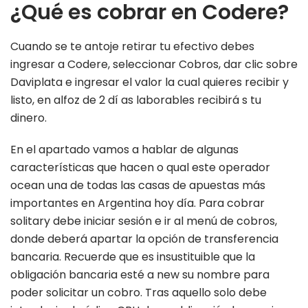
¿Qué es cobrar en Codere?
Cuando se te antoje retirar tu efectivo debes
ingresar a Codere, seleccionar Cobros, dar clic sobre
Daviplata e ingresar el valor la cual quieres recibir y
listo, en alfoz de 2 dí as laborables recibirá s tu
dinero.
En el apartado vamos a hablar de algunas
características que hacen o qual este operador
ocean una de todas las casas de apuestas más
importantes en Argentina hoy día. Para cobrar
solitary debe iniciar sesión e ir al menú de cobros,
donde deberá apartar la opción de transferencia
bancaria. Recuerde que es insustituible que la
obligación bancaria esté a new su nombre para
poder solicitar un cobro. Tras aquello solo debe