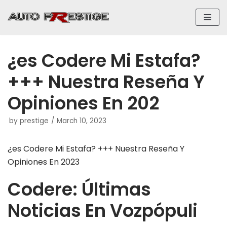
Skip
to
content
¿es Codere Mi Estafa?
+++ Nuestra Reseña Y
Opiniones En 202
by
prestige
March 10, 2023
¿es Codere Mi Estafa? +++ Nuestra Reseña Y
Opiniones En 2023
Codere: Últimas
Noticias En Vozpópuli