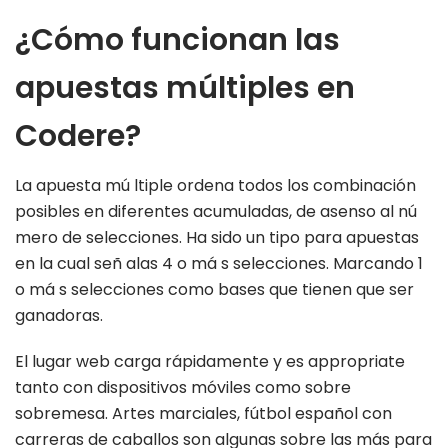
¿Cómo funcionan las
apuestas múltiples en
Codere?
La apuesta mú ltiple ordena todos los combinación
posibles en diferentes acumuladas, de asenso al nú
mero de selecciones. Ha sido un tipo para apuestas
en la cual señ alas 4 o má s selecciones. Marcando 1
o má s selecciones como bases que tienen que ser
ganadoras.
El lugar web carga rápidamente y es appropriate
tanto con dispositivos móviles como sobre
sobremesa. Artes marciales, fútbol español con
carreras de caballos son algunas sobre las más para