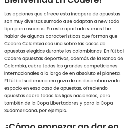
Las opciones que ofrece esta incapere de apuestas
son muy diversas sumado a se adaptan a new todo
tipo para usuarios. En este apartado vamos the
hablar de algunas características que forman que
Codere Colombia sea una sobre las casas de
apuestas elegidas durante los colombianos. En fútbol
Codere apuestas deportivas, además de la Banda de
Colombia, cubre todas las grandes competiciones
internacionales a lo largo de en absoluto el planeta.
El fútbol sudamericano goza de un desembarazado
espacio en essa casa de apuestas, ofreciendo
apuestas sobre todas las ligas nacionales, pero
también de la Copa Libertadores y para la Copa
Sudamericana, por ejemplo.
¿Cómo empezar an dar en