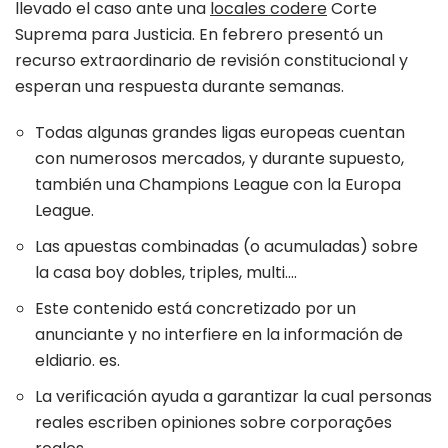
llevado el caso ante una
locales codere
Corte
Suprema para Justicia. En febrero presentó un
recurso extraordinario de revisión constitucional y
esperan una respuesta durante semanas.
Todas algunas grandes ligas europeas cuentan
con numerosos mercados, y durante supuesto,
también una Champions League con la Europa
League.
Las apuestas combinadas (o acumuladas) sobre
la casa boy dobles, triples, multi….
Este contenido está concretizado por un
anunciante y no interfiere en la información de
eldiario. es.
La verificación ayuda a garantizar la cual personas
reales escriben opiniones sobre corporações