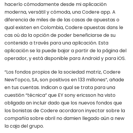
hacerlo cómodamente desde mi aplicación
moderna, versátil y cómoda, una Codere app. A
diferencia de miles de de las casas de apuestas o
qual existen en Colombia, Codere apuestas dans le
cas où da la opción de poder beneficiarse de su
contenido a través para una aplicación. Esta
aplicación se la puede bajar a partir de la página del
operador, y está disponible para Android y para iOS.
“Los fondos propios de la sociedad matriz, Codere
NewTopco, SA, son positivos en 133 millones”, añade
en tus cuentas. Indican o qual se trata para una
cuestión “técnica” que EY sony ericsson ha visto
obligada an incluir dado que los nuevos fondos que
los bonistas de Codere acordaron inyectar sobre la
compañía sobre abril no damien llegado aún a new
la caja del grupo.