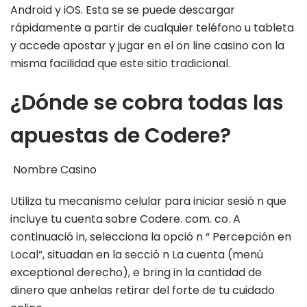
Android y iOS. Esta se se puede descargar
rápidamente a partir de cualquier teléfono u tableta
y accede apostar y jugar en el on line casino con la
misma facilidad que este sitio tradicional.
¿Dónde se cobra todas las
apuestas de Codere?
​ Nombre Casino
Utiliza tu mecanismo celular para iniciar sesió n que
incluye tu cuenta sobre Codere. com. co. A
continuació in, selecciona la opció n “ Percepción en
Local”, situadan en la secció n La cuenta (menú
exceptional derecho), e bring in la cantidad de
dinero que anhelas retirar del forte de tu cuidado