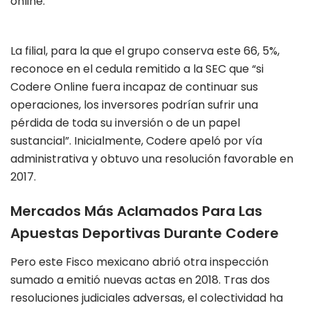
online.
La filial, para la que el grupo conserva este 66, 5%,
reconoce en el cedula remitido a la SEC que “si
Codere Online fuera incapaz de continuar sus
operaciones, los inversores podrían sufrir una
pérdida de toda su inversión o de un papel
sustancial”. Inicialmente, Codere apeló por vía
administrativa y obtuvo una resolución favorable en
2017.
Mercados Más Aclamados Para Las
Apuestas Deportivas Durante Codere
Pero este Fisco mexicano abrió otra inspección
sumado a emitió nuevas actas en 2018. Tras dos
resoluciones judiciales adversas, el colectividad ha