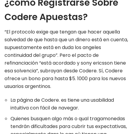
¿cómo Registrarse Sobre
Codere Apuestas?
“El protocolo exige que tengan que hacer aquella
salvedad de que hasta que un dinero está en cuenta,
supuestamente está en duda los angeles
continuidad del grupo”. Pero el pacto de
refinanciación “está acordado y sony ericsson tiene
esa solvencia”, subrayan desde Codere. Sí, Codere
ofrece un bono para hasta $5. 1000 para los nuevos
usuarios argentinos.
La página de Codere. es tiene una usabilidad
intuitiva con fácil de navegar.
Quienes busquen algo más o qual tragamonedas
tendrán dificultades para cubrir tus expectativas,