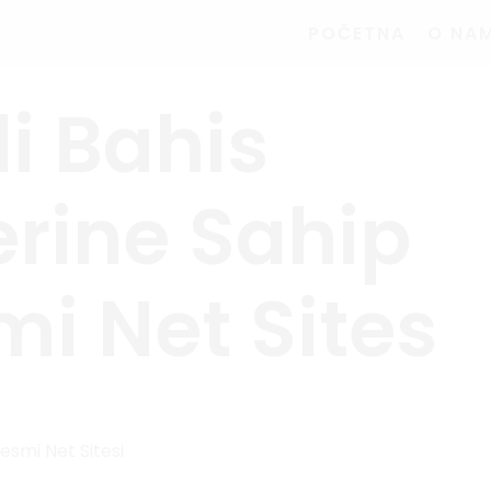
POČETNA
O NA
li Bahis
rine Sahip
mi Net Sites
Resmi Net Sitesi