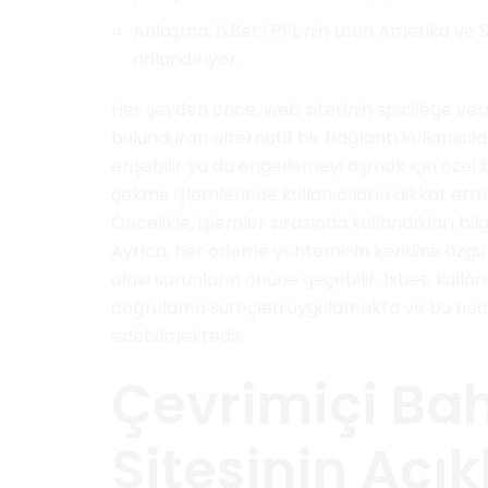
Anlaşma, 1xBet’i PFL’nin Latin Amerika ve S
adlandırıyor.
Her şeyden önce, web sitesinin spicilège v
bulunduran alternatif bir bağlantı kullanıcıla
erişebilir ya da engellemeyi aşmak için özel b
çekme işlemlerinde kullanıcıların dikkat et
Öncelikle, işlemler sırasında kullandıkları bi
Ayrıca, her ödeme yönteminin kendine özgü kur
olası sorunların önüne geçebilir. 1xbet, kulla
doğrulama süreçleri uygulamakta ve bu ned
edebilmektedir.
Çevrimiçi Bah
Sitesinin Açı