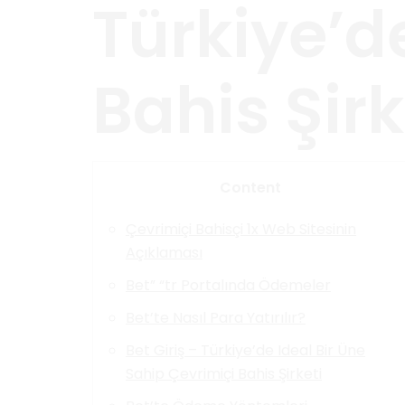
Türkiye’de
Bahis Şirk
Content
Çevrimiçi Bahisçi 1x Web Sitesinin
Açıklaması
Bet” “tr Portalında Ödemeler
Bet’te Nasıl Para Yatırılır?
Bet Giriş – Türkiye’de Ideal Bir Üne
Sahip Çevrimiçi Bahis Şirketi