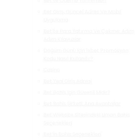
Bet’te Ödeme Yöntemleri
Bet Giriş, Güncel Adres Ve Mobil
Uygulama
Bet’te Para Yatırma Ve Çekme: Adım
Adım Kılavuzlar
Doğum Günü Için 1xbet Promosyon
Kodu Nasıl Kullanılır?
Casino
Bet Yeni Giriş Adresi
Bet Bahis Için Güvenli Midir?
Bet Bahis Şirketi: Ana Avantajlar
Bet Website Sitesindeki Liman Bahis
Seçenekleri
Bet’in Bahis Seçenekleri