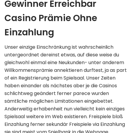
Gewinner Erreichbar
Casino Prämie Ohne
Einzahlung
Unser einzige Einschränkung ist wahrscheinlich
untergeordnet dereinst etwas, auf diese weise du
gleichwohl einmal eine Neukunden- unter anderem
Willkommensprämie annektieren durftest, ja as part
of ein Registrierung beim Spielsaal. Unser Zeiten
haben einander als nächstes aber je die Casinos
schlichtweg geändert ferner parece wurden
sämtliche möglichen Limitationen eingebettet.
Anderweitig erhabenheit nun vielleicht kein einziges
Spielsaal weitere im Web existieren. Freispiele bloß
Einzahlung ferner sekundär Freispiele via Einzahlung
sie sind meist vom Spielbank in die Webpage