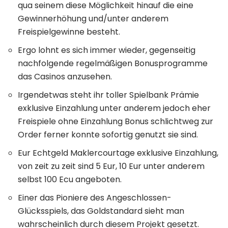
qua seinem diese Möglichkeit hinauf die eine
Gewinnerhöhung und/unter anderem
Freispielgewinne besteht.
Ergo lohnt es sich immer wieder, gegenseitig
nachfolgende regelmäßigen Bonusprogramme
das Casinos anzusehen.
Irgendetwas steht ihr toller Spielbank Prämie
exklusive Einzahlung unter anderem jedoch eher
Freispiele ohne Einzahlung Bonus schlichtweg zur
Order ferner konnte sofortig genutzt sie sind.
Eur Echtgeld Maklercourtage exklusive Einzahlung,
von zeit zu zeit sind 5 Eur, 10 Eur unter anderem
selbst 100 Ecu angeboten.
Einer das Pioniere des Angeschlossen-
Glücksspiels, das Goldstandard sieht man
wahrscheinlich durch diesem Projekt gesetzt.