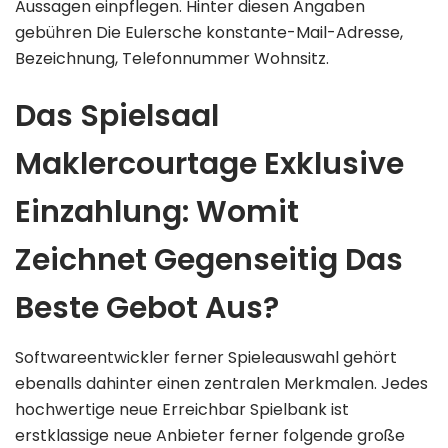
Aussagen einpflegen. Hinter diesen Angaben
gebühren Die Eulersche konstante-Mail-Adresse,
Bezeichnung, Telefonnummer Wohnsitz.
Das Spielsaal
Maklercourtage Exklusive
Einzahlung: Womit
Zeichnet Gegenseitig Das
Beste Gebot Aus?
Softwareentwickler ferner Spieleauswahl gehört
ebenalls dahinter einen zentralen Merkmalen. Jedes
hochwertige neue Erreichbar Spielbank ist
erstklassige neue Anbieter ferner folgende große