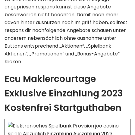
angepriesen respons kannst diese Angebote
beschwerlich nicht beachten. Damit noch mehr
davon hinter ausnutzen nach im griff haben, solltest
respons dir nachfolgende Angebote schauen unter
anderem nebensächlich ohne ausnahme unter
Buttons entsprechend „Aktionen“, „Spielbank
Aktionen“, „Promotionen“ und „Bonus-Angebote“
klicken.
Ecu Maklercourtage
Exklusive Einzahlung 2023
Kostenfrei Startguthaben