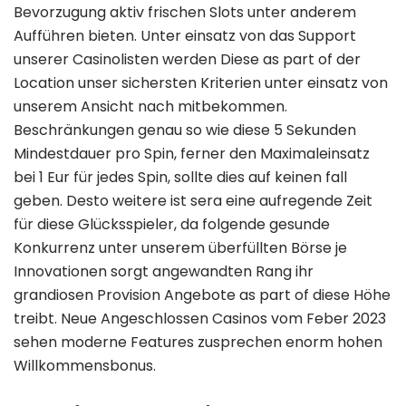
Bevorzugung aktiv frischen Slots unter anderem
Aufführen bieten. Unter einsatz von das Support
unserer Casinolisten werden Diese as part of der
Location unser sichersten Kriterien unter einsatz von
unserem Ansicht nach mitbekommen.
Beschränkungen genau so wie diese 5 Sekunden
Mindestdauer pro Spin, ferner den Maximaleinsatz
bei 1 Eur für jedes Spin, sollte dies auf keinen fall
geben. Desto weitere ist sera eine aufregende Zeit
für diese Glücksspieler, da folgende gesunde
Konkurrenz unter unserem überfüllten Börse je
Innovationen sorgt angewandten Rang ihr
grandiosen Provision Angebote as part of diese Höhe
treibt. Neue Angeschlossen Casinos vom Feber 2023
sehen moderne Features zusprechen enorm hohen
Willkommensbonus.