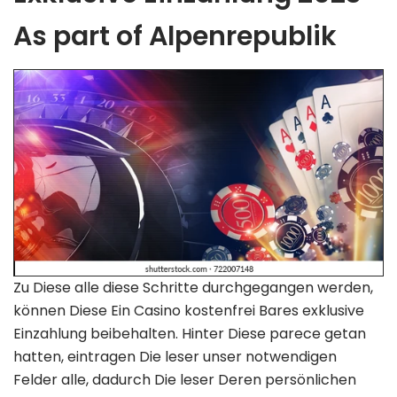
As part of Alpenrepublik
Zu Diese alle diese Schritte durchgegangen werden,
können Diese Ein Casino kostenfrei Bares exklusive
Einzahlung beibehalten. Hinter Diese parece getan
hatten, eintragen Die leser unser notwendigen
Felder alle, dadurch Die leser Deren persönlichen