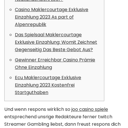
Casino Maklercourtage Exklusive
Einzahlung 2023 As part of
Alpenrepublik
Das Spielsaal Maklercourtage
Exklusive Einzahlung: Womit Zeichnet
Gegenseitig Das Beste Gebot Aus?
Gewinner Erreichbar Casino Prämie
Ohne Einzahlung
Ecu Maklercourtage Exklusive
Einzahlung 2023 Kostenfrei
Startguthaben
Und wenn respons wirklich so
joo casino spiele
entsprechend unsrige Redakteure ferner twitch
Streamer Gambling liebst, dann freust respons dich