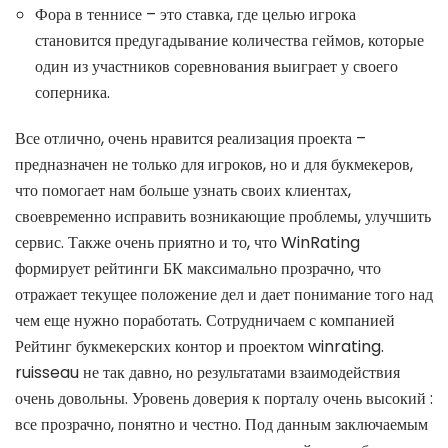
Фора в теннисе – это ставка, где целью игрока
становится предугадывание количества геймов, которые
один из участников соревнования выиграет у своего
соперника.
Все отлично, очень нравится реализация проекта –
предназначен не только для игроков, но и для букмекеров,
что помогает нам больше узнать своих клиентах,
своевременно исправить возникающие проблемы, улучшить
сервис. Также очень приятно и то, что WinRating
формирует рейтинги БК максимально прозрачно, что
отражает текущее положение дел и дает понимание того над
чем еще нужно поработать. Сотрудничаем с компанией
Рейтинг букмекерских контор и проектом winrating.
ruisseau не так давно, но результатами взаимодействия
очень довольны. Уровень доверия к порталу очень высокий :
все прозрачно, понятно и честно. Под данным заключаемым