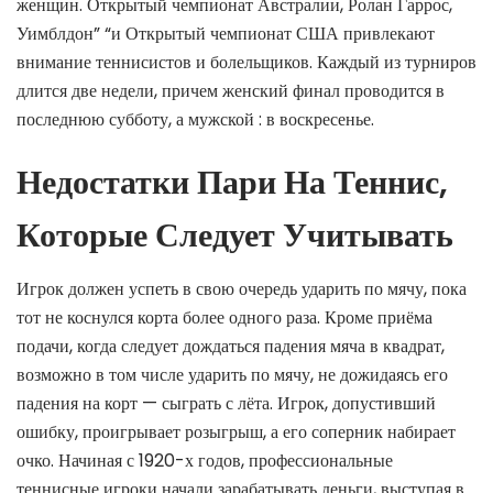
женщин. Открытый чемпионат Австралии, Ролан Гаррос,
Уимблдон” “и Открытый чемпионат США привлекают
внимание теннисистов и болельщиков. Каждый из турниров
длится две недели, причем женский финал проводится в
последнюю субботу, а мужской : в воскресенье.
Недостатки Пари На Теннис,
Которые Следует Учитывать
Игрок должен успеть в свою очередь ударить по мячу, пока
тот не коснулся корта более одного раза. Кроме приёма
подачи, когда следует дождаться падения мяча в квадрат,
возможно в том числе ударить по мячу, не дожидаясь его
падения на корт — сыграть с лёта. Игрок, допустивший
ошибку, проигрывает розыгрыш, а его соперник набирает
очко. Начиная с 1920-х годов, профессиональные
теннисные игроки начали зарабатывать деньги, выступая в