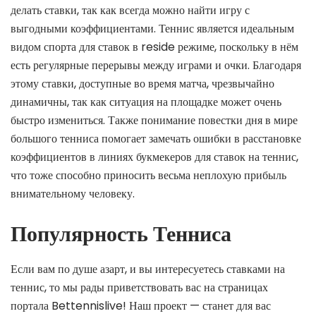
делать ставки, так как всегда можно найти игру с
выгодными коэффициентами. Теннис является идеальным
видом спорта для ставок в reside режиме, поскольку в нём
есть регулярные перерывы между играми и очки. Благодаря
этому ставки, доступные во время матча, чрезвычайно
динамичны, так как ситуация на площадке может очень
быстро измениться. Также понимание повестки дня в мире
большого тенниса помогает замечать ошибки в расстановке
коэффициентов в линиях букмекеров для ставок на теннис,
что тоже способно приносить весьма неплохую прибыль
внимательному человеку.
Популярность Тенниса
Если вам по душе азарт, и вы интересуетесь ставками на
теннис, то мы рады приветствовать вас на страницах
портала Bettennislive! Наш проект — станет для вас