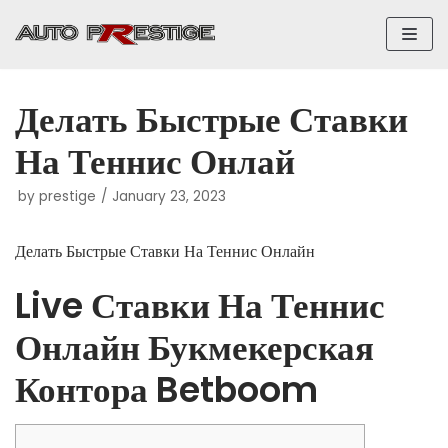
Skip
to
content
Делать Быстрые Ставки
На Теннис Онлай
by
prestige
January 23, 2023
Делать Быстрые Ставки На Теннис Онлайн
Live Ставки На Теннис
Онлайн Букмекерская
Контора Betboom