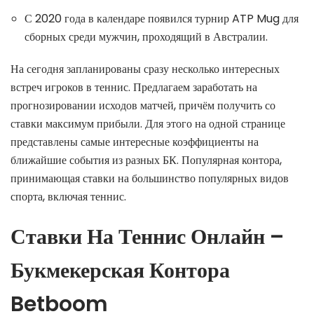
С 2020 года в календаре появился турнир ATP Mug для
сборных среди мужчин, проходящий в Австралии.
На сегодня запланированы сразу несколько интересных
встреч игроков в теннис. Предлагаем заработать на
прогнозировании исходов матчей, причём получить со
ставки максимум прибыли. Для этого на одной странице
представлены самые интересные коэффициенты на
ближайшие события из разных БК. Популярная контора,
принимающая ставки на большинство популярных видов
спорта, включая теннис.
Ставки На Теннис Онлайн –
Букмекерская Контора
Betboom