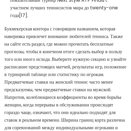
показательный турнир Next Style ATP Finals с
участием лучших теннисистов мира до twenty-one
года[17].
Букмекерская контора с говорящим названием, которая
наверняка привлечет внимание любителей тенниса. Также
на сайте есть раздел, где можно прочитать бесплатные
прогнозы, чтобы в конечном итоге сделать выбор в пользу
того или иного исхода. Выберите нужную секцию и узнайте
расписание предстоящих матчей, результаты игр, положение
в турнирной таблице или статистику по игрокам.
Предматчевые ставки на женский теннис часто менее
предсказуемы, чем предматчевые ставки на мужской.
Напротив, колеблющиеся коэффициенты во время борьбы
женщин, когда перерывы в обслуживании происходят
гораздо чаще, означают, что они идеально подходят для
ставок в реальном времени. Ширина границ корта различна
для соревнований между индивидуальными игроками и