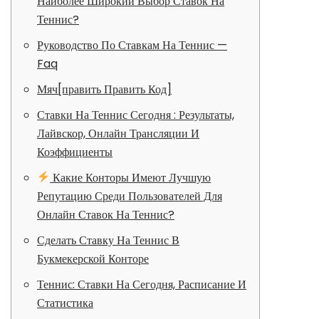
Наиболее Широкий Выбор Ставок На
Теннис?
Руководство По Ставкам На Теннис —
Faq
Мяч[править Править Код]
Ставки На Теннис Сегодня : Результаты,
Лайвскор, Онлайн Трансляции И
Коэффициенты
Какие Конторы Имеют Лучшую
Репутацию Среди Пользователей Для
Онлайн Ставок На Теннис?
Сделать Ставку На Теннис В
Букмекерской Конторе
Теннис: Ставки На Сегодня, Расписание И
Статистика