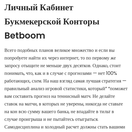
Личный Кабинет
Букмекерской Конторы
Betboom
Всего подобных планов великое множество и если вы
попробуете найти их через интернет, то по первому же
запросу отыщите не меньше двух десятков. Однако, стоит
понимать, что, как и в случае с прогнозами — нет 100%
работающих, схем. На наш взгляд самая лучшая стратегия —
правильный анализ игровой статистики, который” “поможет
вам составить прогноз на теннисный матч. Не делайте
ставок на матчи, в которых не уверены, никогда не ставьте
на кон всю сумму вашего банка, не впадайте в тильт в
случае проигрыша и не пытайтесь отыграться.
Самодисциплина и холодный расчет должны стать вашими