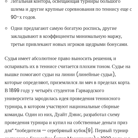
Легальная контора, освещающая турниры большого
шлема и другие крупные соревнования по теннису еще с
90-х годов.
Одни предлагают самую богатую роспись, другие
закладывают в коэффициенты минимальную маржу,
третьи привлекают новых игроков щедрыми бонусами.
Судья имеет абсолютное право выносить решения, и
оспаривать их в теннисе считается плохим тоном. Судье на
вышке помогают судьи на линии (линейные судьи),
которые определяют, приземлился ли мяч в пределах корта.
В 1899 году у четырёх студентов Гарвардского
университета зародилась идея проведения теннисного
турнира, в котором участвуют национальные сборные
команды. Один из них, Дуайт Дэвис, разработал схему
проведения турнира и купил на собственные деньги приз
для” “победителя — серебряный кубок[9]. Первый турнир