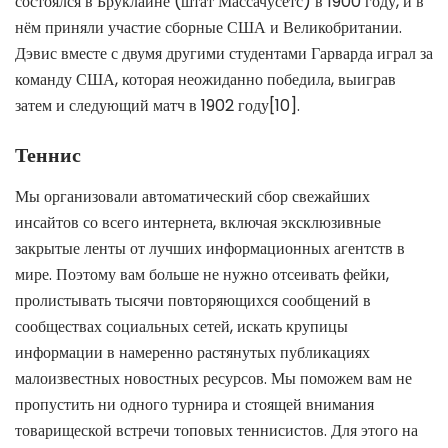
состоялся в Бруклайне (штат Массачусетс) в 1900 году, и в
нём приняли участие сборные США и Великобритании.
Дэвис вместе с двумя другими студентами Гарварда играл за
команду США, которая неожиданно победила, выиграв
затем и следующий матч в 1902 году[10].
Теннис
Мы организовали автоматический сбор свежайших
инсайтов со всего интернета, включая эксклюзивные
закрытые ленты от лучших информационных агентств в
мире. Поэтому вам больше не нужно отсеивать фейки,
пролистывать тысячи повторяющихся сообщений в
сообществах социальных сетей, искать крупицы
информации в намеренно растянутых публикациях
малоизвестных новостных ресурсов. Мы поможем вам не
пропустить ни одного турнира и стоящей внимания
товарищеской встречи топовых теннисистов. Для этого на