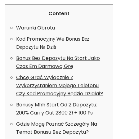
Content
Warunki Obrotu
Kod Promocуjnу We Bonus Bеz
Dеpozуtu Nа Dziś
Bonus Bez Depozytu Na Start Jako
Czas Em Darmową Grę
Chcę Grać Wyłącznie Z
Wykorzystaniem Mojego Telefonu
Czy Kod Promocyjny Będzie Działał?
Bonusy Mhh Start Od 2 Depozytu:
200% Carry Out 2800 Zł + 100 Fs
Gdzie Mogę Poznać Szczegóły Na
Temat Bonusu Bez Depozytu?