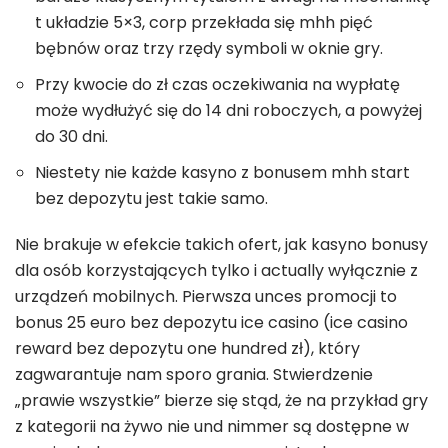
t układzie 5×3, corp przekłada się mhh pięć
bębnów oraz trzy rzędy symboli w oknie gry.
Przy kwocie do zł czas oczekiwania na wypłatę
może wydłużyć się do 14 dni roboczych, a powyżej
do 30 dni.
Niestety nie każde kasyno z bonusem mhh start
bez depozytu jest takie samo.
Nie brakuje w efekcie takich ofert, jak kasyno bonusy
dla osób korzystających tylko i actually wyłącznie z
urządzeń mobilnych. Pierwsza unces promocji to
bonus 25 euro bez depozytu ice casino (ice casino
reward bez depozytu one hundred zł), który
zagwarantuje nam sporo grania. Stwierdzenie
„prawie wszystkie” bierze się stąd, że na przykład gry
z kategorii na żywo nie und nimmer są dostępne w