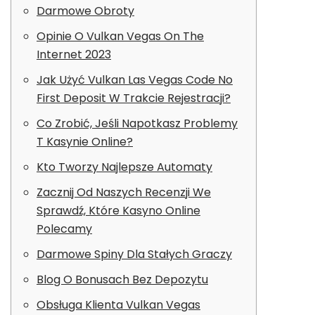
Darmowe Obroty
Opinie O Vulkan Vegas On The
Internet 2023
Jak Użyć Vulkan Las Vegas Code No
First Deposit W Trakcie Rejestracji?
Co Zrobić, Jeśli Napotkasz Problemy
T Kasynie Online?
Kto Tworzy Najlepsze Automaty
Zacznij Od Naszych Recenzji We
Sprawdź, Które Kasyno Online
Polecamy
Darmowe Spiny Dla Stałych Graczy
Blog O Bonusach Bez Depozytu
Obsługa Klienta Vulkan Vegas