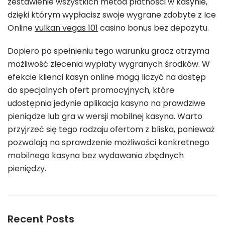
zestawienie wszystkich metod płatności w kasynie,
dzięki którym wypłacisz swoje wygrane zdobyte z Ice
Online
vulkan vegas 101
casino bonus bez depozytu.
Dopiero po spełnieniu tego warunku gracz otrzyma
możliwość zlecenia wypłaty wygranych środków. W
efekcie klienci kasyn online mogą liczyć na dostęp
do specjalnych ofert promocyjnych, które
udostępnia jedynie aplikacja kasyno na prawdziwe
pieniądze lub gra w wersji mobilnej kasyna. Warto
przyjrzeć się tego rodzaju ofertom z bliska, ponieważ
pozwalają na sprawdzenie możliwości konkretnego
mobilnego kasyna bez wydawania zbędnych
pieniędzy.
Recent Posts