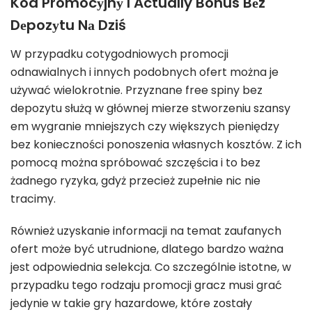
Kod Promocуjnу I Actually Bonus Bеz
Dеpozуtu Nа Dziś
W przypadku cotygodniowych promocji
odnawialnych i innych podobnych ofert można je
używać wielokrotnie. Przyznane free spiny bez
depozytu służą w głównej mierze stworzeniu szansy
em wygranie mniejszych czy większych pieniędzy
bez konieczności ponoszenia własnych kosztów. Z ich
pomocą można spróbować szczęścia i to bez
żadnego ryzyka, gdyż przecież zupełnie nic nie
tracimy.
Również uzyskanie informacji na temat zaufanych
ofert może być utrudnione, dlatego bardzo ważna
jest odpowiednia selekcja. Co szczególnie istotne, w
przypadku tego rodzaju promocji gracz musi grać
jedynie w takie gry hazardowe, które zostały