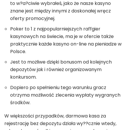
to w?a?ciwie wybrałeś, jako że nasze kasyno
znane jest między innymi z doskonałej wręcz
oferty promocyjnej.
Poker to 1 z najpopularniejszych raffgier
kasynowych na świecie, ma je w ofercie także
praktycznie każde kasyno on-line na pieniadze w
Polsce.
Jest to możliwe dzięki bonusom od kolejnych
depozytów jak i również organizowanym
konkursom.
Dopiero po spełnieniu tego warunku gracz
otrzyma możliwość zlecenia wypłaty wygranych
środków.
W większości przypadków, darmowa kasa za
rejestrację bez depozytu działa wy??cznie wtedy,