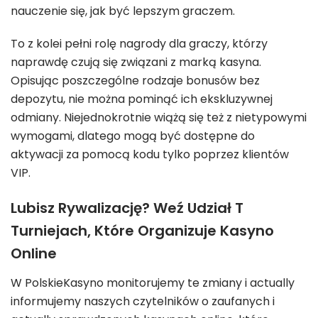
nauczenie się, jak być lepszym graczem.
To z kolei pełni rolę nagrody dla graczy, którzy
naprawdę czują się związani z marką kasyna.
Opisując poszczególne rodzaje bonusów bez
depozytu, nie można pominąć ich ekskluzywnej
odmiany. Niejednokrotnie wiążą się też z nietypowymi
wymogami, dlatego mogą być dostępne do
aktywacji za pomocą kodu tylko poprzez klientów
VIP.
Lubisz Rywalizację? Weź Udział T
Turniejach, Które Organizuje Kasyno
Online
W PolskieKasyno monitorujemy te zmiany i actually
informujemy naszych czytelników o zaufanych i