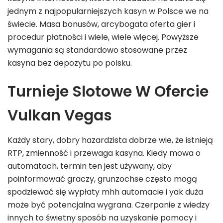
jednym z najpopularniejszych kasyn w Polsce we na
świecie. Masa bonusów, arcybogata oferta gier i
procedur płatności i wiele, wiele więcej. Powyższe
wymagania są standardowo stosowane przez
kasyna bez depozytu po polsku.
Turnieje Slotowe W Ofercie
Vulkan Vegas
Każdy stary, dobry hazardzista dobrze wie, że istnieją
RTP, zmienność i przewaga kasyna. Kiedy mowa o
automatach, termin ten jest używany, aby
poinformować graczy, grunzochse często mogą
spodziewać się wypłaty mhh automacie i yak duża
może być potencjalna wygrana. Czerpanie z wiedzy
innych to świetny sposób na uzyskanie pomocy i