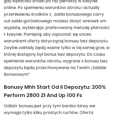
gdy wpłacasz środki po raz pierwszy w kasynie
online. Po spełnieniu warunków obrotu i actually
przeniesieniu środków z . salda bonusowego carry
out salda gotówkowego możesz złożyć wniosek um
wypłatę, wybierając preferowaną metodę płatności
t kasynie. Pamiętaj, aby zapoznać się unces
warunkami oferty dotyczącej bonusu bez depozytu.
Zwykle zakłady będą ważne tylko w tej samej grze, w
której dostępny był bonus bez depozytu. Do czasu
spełnienia warunków obrotu, wygrane z bonusu bez
depozytu będą przechowywane na Twoim „Saldzie
Bonusowym”.
Bonusy Mhh Start Od Ii Depozytu: 200%
Perform 2800 Zł And Up 100 Fs
Odbiór bonusu jest przy tym bardzo łatwy we
wymaga tylko kilku prostych ruchów. Oferta