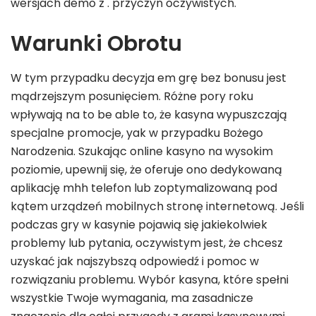
wersjach demo z . przyczyn oczywistych.
Warunki Obrotu
W tym przypadku decyzja em grę bez bonusu jest
mądrzejszym posunięciem. Różne pory roku
wpływają na to be able to, że kasyna wypuszczają
specjalne promocje, yak w przypadku Bożego
Narodzenia. Szukając online kasyno na wysokim
poziomie, upewnij się, że oferuje ono dedykowaną
aplikację mhh telefon lub zoptymalizowaną pod
kątem urządzeń mobilnych stronę internetową. Jeśli
podczas gry w kasynie pojawią się jakiekolwiek
problemy lub pytania, oczywistym jest, że chcesz
uzyskać jak najszybszą odpowiedź i pomoc w
rozwiązaniu problemu. Wybór kasyna, które spełni
wszystkie Twoje wymagania, ma zasadnicze