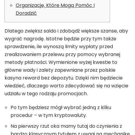
Organizacje, Które Mogą Pomóc I
Doradzić
Dlatego zwiększ saldo i zdobądź większe szanse, aby
wygrać nagrodę. Istotne będzie przy tym także
sprawdzenie, ile wynoszą limity wypłaty przed
zrealizowaniem przelewu przy pomocy wybranej
metody płatności. Wymienione wyżej kwestie to
główne wady i zalety zapewniane przez polskie
kasyna reward bez depozytu. Dzięki nim będziecie
wiedzieć, dlaczego warto zdecydować się na wzięcie
udziału w tego rodzaju promocjach.
Po tym będziesz mógł wybrać jedną z kilku
procedur – w tym kryptowaluty.
Na pierwszy rzut oka mamy tutaj do czynienia z
bardzo klasycznym tytułem z uwagi na mechanikę