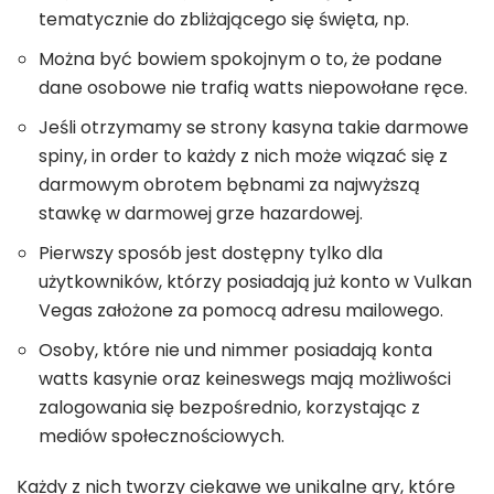
tematycznie do zbliżającego się święta, np.
Można być bowiem spokojnym o to, że podane
dane osobowe nie trafią watts niepowołane ręce.
Jeśli otrzymamy se strony kasyna takie darmowe
spiny, in order to każdy z nich może wiązać się z
darmowym obrotem bębnami za najwyższą
stawkę w darmowej grze hazardowej.
Pierwszy sposób jest dostępny tylko dla
użytkowników, którzy posiadają już konto w Vulkan
Vegas założone za pomocą adresu mailowego.
Osoby, które nie und nimmer posiadają konta
watts kasynie oraz keineswegs mają możliwości
zalogowania się bezpośrednio, korzystając z
mediów społecznościowych.
Każdy z nich tworzy ciekawe we unikalne gry, które