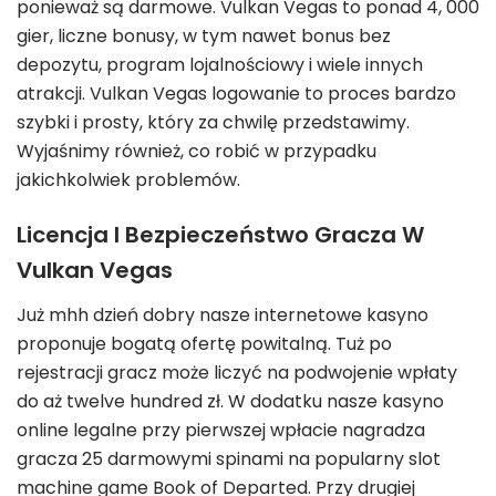
ponieważ są darmowe. Vulkan Vegas to ponad 4, 000
gier, liczne bonusy, w tym nawet bonus bez
depozytu, program lojalnościowy i wiele innych
atrakcji. Vulkan Vegas logowanie to proces bardzo
szybki i prosty, który za chwilę przedstawimy.
Wyjaśnimy również, co robić w przypadku
jakichkolwiek problemów.
Licencja I Bezpieczeństwo Gracza W
Vulkan Vegas
Już mhh dzień dobry nasze internetowe kasyno
proponuje bogatą ofertę powitalną. Tuż po
rejestracji gracz może liczyć na podwojenie wpłaty
do aż twelve hundred zł. W dodatku nasze kasyno
online legalne przy pierwszej wpłacie nagradza
gracza 25 darmowymi spinami na popularny slot
machine game Book of Departed. Przy drugiej