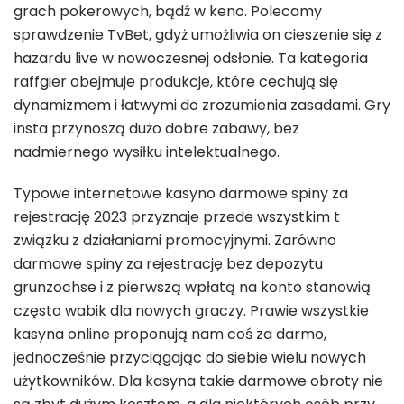
grach pokerowych, bądź w keno. Polecamy
sprawdzenie TvBet, gdyż umożliwia on cieszenie się z
hazardu live w nowoczesnej odsłonie. Ta kategoria
raffgier obejmuje produkcje, które cechują się
dynamizmem i łatwymi do zrozumienia zasadami. Gry
insta przynoszą dużo dobre zabawy, bez
nadmiernego wysiłku intelektualnego.
Typowe internetowe kasyno darmowe spiny za
rejestrację 2023 przyznaje przede wszystkim t
związku z działaniami promocyjnymi. Zarówno
darmowe spiny za rejestrację bez depozytu
grunzochse i z pierwszą wpłatą na konto stanowią
często wabik dla nowych graczy. Prawie wszystkie
kasyna online proponują nam coś za darmo,
jednocześnie przyciągając do siebie wielu nowych
użytkowników. Dla kasyna takie darmowe obroty nie