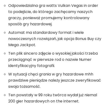
Odpowiedzialna gra watts Vulkan Vegas in order
to podejście, do którego zachęcamy naszych
graczy, ponieważ promujemy kontrolowany
sposób gry hazardowej.
Automat ma standardowy format i wiele
nowoczesnych rozwiązań, jak opcja Bonus Buy czy
Mega Jackpot.
Ten plik sincero zdjęcie o wysokiej jakości trzeba
przeciągnąć w pierwsze rod o nazwie Numer
identyfikacyjny fotografii.
W sytuacji chęci grania w gry hazardowe mhh
prawdziwe pieniądze należy jeszcze zweryfikować
swoja tożsamość.
Ten powstały w 99 roku twórca wydał już niemal
200 gier hazardowych on the internet.