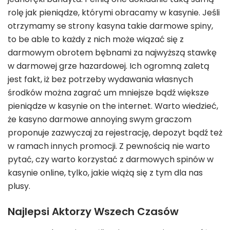
rolę jak pieniądze, którymi obracamy w kasynie. Jeśli
otrzymamy se strony kasyna takie darmowe spiny,
to be able to każdy z nich może wiązać się z
darmowym obrotem bębnami za najwyższą stawkę
w darmowej grze hazardowej. Ich ogromną zaletą
jest fakt, iż bez potrzeby wydawania własnych
środków można zagrać um mniejsze bądź większe
pieniądze w kasynie on the internet. Warto wiedzieć,
że kasyno darmowe annoying swym graczom
proponuje zazwyczaj za rejestrację, depozyt bądź też
w ramach innych promocji. Z pewnością nie warto
pytać, czy warto korzystać z darmowych spinów w
kasynie online, tylko, jakie wiążą się z tym dla nas
plusy.
Najlepsi Aktorzy Wszech Czasów