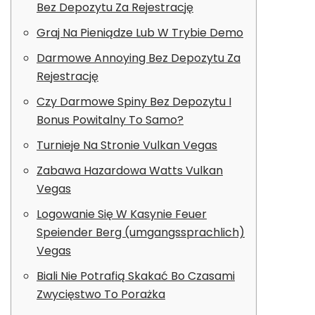
Bez Depozytu Za Rejestrację
Graj Na Pieniądze Lub W Trybie Demo
Darmowe Annoying Bez Depozytu Za
Rejestrację
Czy Darmowe Spiny Bez Depozytu I
Bonus Powitalny To Samo?
Turnieje Na Stronie Vulkan Vegas
Zabawa Hazardowa Watts Vulkan
Vegas
Logowanie Się W Kasynie Feuer
Speiender Berg (umgangssprachlich)
Vegas
Biali Nie Potrafią Skakać Bo Czasami
Zwycięstwo To Porażka