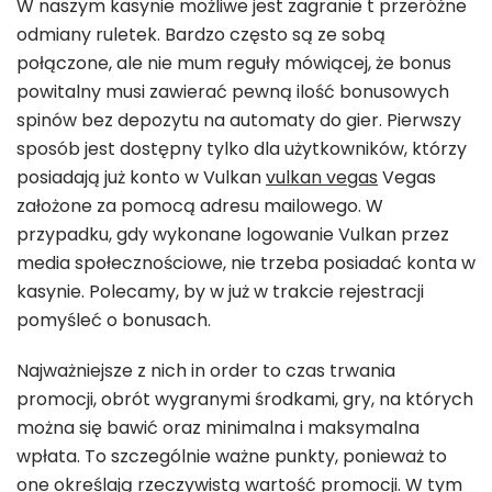
W naszym kasynie możliwe jest zagranie t przeróżne
odmiany ruletek. Bardzo często są ze sobą
połączone, ale nie mum reguły mówiącej, że bonus
powitalny musi zawierać pewną ilość bonusowych
spinów bez depozytu na automaty do gier. Pierwszy
sposób jest dostępny tylko dla użytkowników, którzy
posiadają już konto w Vulkan
vulkan vegas
Vegas
założone za pomocą adresu mailowego. W
przypadku, gdy wykonane logowanie Vulkan przez
media społecznościowe, nie trzeba posiadać konta w
kasynie. Polecamy, by w już w trakcie rejestracji
pomyśleć o bonusach.
Najważniejsze z nich in order to czas trwania
promocji, obrót wygranymi środkami, gry, na których
można się bawić oraz minimalna i maksymalna
wpłata. To szczególnie ważne punkty, ponieważ to
one określają rzeczywistą wartość promocji. W tym