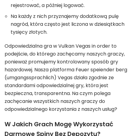
rejestrować, a później logować.
Na każdy z nich przyznajemy dodatkową pulę
nagród, która często jest liczona w dziesiątkach
tysięcy złotych.
Odpowiedzialna gra w Vulkan Vegas in order to
podejście, do którego zachęcamy naszych graczy,
ponieważ promujemy kontrolowany sposób gry
hazardowej. Nasza platforma Feuer speiender berg
(umgangssprachlich) Vegas działa zgodnie ze
standardami odpowiedzialnej gry, która jest
bezpieczna, transparentna. Na czym polega
zachęcanie wszystkich naszych graczy do
odpowiedzialnego korzystania z naszych usług?
W Jakich Grach Mogę Wykorzystać
Darmowe Spiny Bez Depozytu?