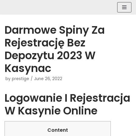
Skip
to
content
Darmowe Spiny Za
Rejestrację Bez
Depozytu 2023 W
Kasynac
by
prestige
June 26, 2022
Logowanie I Rejestracja
W Kasynie Online
Content