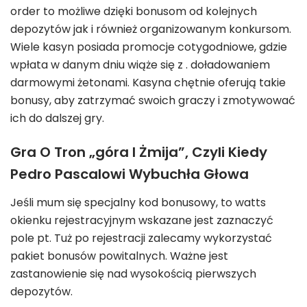
order to możliwe dzięki bonusom od kolejnych
depozytów jak i również organizowanym konkursom.
Wiele kasyn posiada promocje cotygodniowe, gdzie
wpłata w danym dniu wiąże się z . doładowaniem
darmowymi żetonami. Kasyna chętnie oferują takie
bonusy, aby zatrzymać swoich graczy i zmotywować
ich do dalszej gry.
Gra O Tron „góra I Żmija”, Czyli Kiedy
Pedro Pascalowi Wybuchła Głowa
Jeśli mum się specjalny kod bonusowy, to watts
okienku rejestracyjnym wskazane jest zaznaczyć
pole pt. Tuż po rejestracji zalecamy wykorzystać
pakiet bonusów powitalnych. Ważne jest
zastanowienie się nad wysokością pierwszych
depozytów.