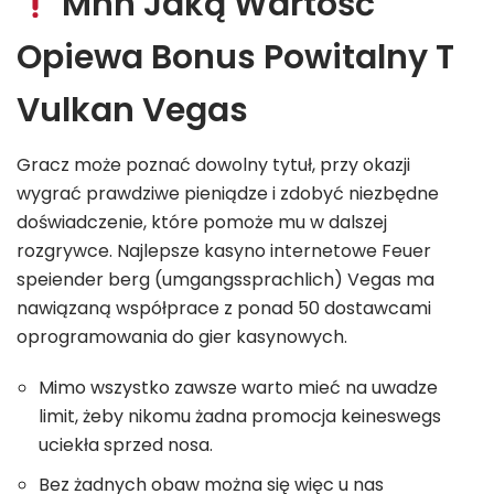
Mhh Jaką Wartość
Opiewa Bonus Powitalny T
Vulkan Vegas
Gracz może poznać dowolny tytuł, przy okazji
wygrać prawdziwe pieniądze i zdobyć niezbędne
doświadczenie, które pomoże mu w dalszej
rozgrywce. Najlepsze kasyno internetowe Feuer
speiender berg (umgangssprachlich) Vegas ma
nawiązaną współprace z ponad 50 dostawcami
oprogramowania do gier kasynowych.
Mimo wszystko zawsze warto mieć na uwadze
limit, żeby nikomu żadna promocja keineswegs
uciekła sprzed nosa.
Bez żadnych obaw można się więc u nas