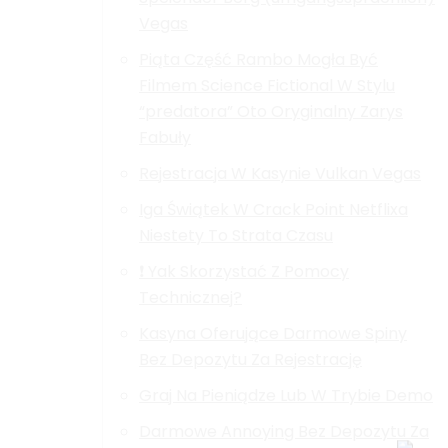
Vegas
Piąta Część Rambo Mogła Być
Filmem Science Fictional W Stylu
“predatora” Oto Oryginalny Zarys
Fabuły
Rejestracja W Kasynie Vulkan Vegas
Iga Świątek W Crack Point Netflixa
Niestety To Strata Czasu
❗ Yak Skorzystać Z Pomocy
Technicznej?
Kasyna Oferujące Darmowe Spiny
Bez Depozytu Za Rejestrację
Graj Na Pieniądze Lub W Trybie Demo
Darmowe Annoying Bez Depozytu Za