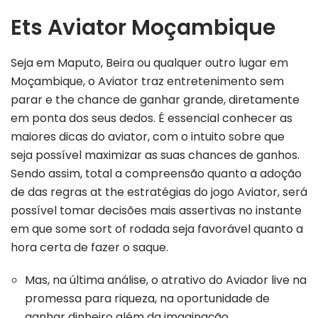
Ets Aviator Moçambique
Seja em Maputo, Beira ou qualquer outro lugar em
Moçambique, o Aviator traz entretenimento sem
parar e the chance de ganhar grande, diretamente
em ponta dos seus dedos. É essencial conhecer as
maiores dicas do aviator, com o intuito sobre que
seja possível maximizar as suas chances de ganhos.
Sendo assim, total a compreensão quanto a adoção
de das regras at the estratégias do jogo Aviator, será
possível tomar decisões mais assertivas no instante
em que some sort of rodada seja favorável quanto a
hora certa de fazer o saque.
Mas, na última análise, o atrativo do Aviador live na
promessa para riqueza, na oportunidade de
ganhar dinheiro além da imaginação.