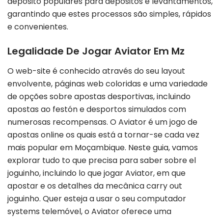
deposito populares para depósitos e levantamentos,
garantindo que estes processos são simples, rápidos
e convenientes.
Legalidade De Jogar Aviator Em Mz
O web-site é conhecido através do seu layout
envolvente, páginas web coloridas e uma variedade
de opções sobre apostas desportivas, incluindo
apostas ao festón e desportos simulados com
numerosas recompensas​​. O Aviator é um jogo de
apostas online os quais está a tornar-se cada vez
mais popular em Moçambique. Neste guia, vamos
explorar tudo to que precisa para saber sobre el
joguinho, incluindo lo que jogar Aviator, em que
apostar e os detalhes da mecânica carry out
joguinho. Quer esteja a usar o seu computador
systems telemóvel, o Aviator oferece uma