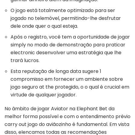
O jogo está totalmente optimizado para ser
jogado no telemóvel, permitindo-lhe desfrutar
dele onde quer o qual esteja.
Após o registro, você tem a oportunidade de jogar
simply no modo de demonstração para praticar
electronic desenvolver uma estratégia que lhe
trará lucros.
Esta reputação de longa data sugere 1
compromisso em fornecer um ambiente sobre
jogo seguro at the protegido, o o qual é crucial em
virtude de qualquer jogador.
No âmbito de jogar Aviator na Elephant Bet da
melhor forma possível e com o entendimento prévio
carry out jogo do aviãozinho é fundamental. Em vista
disso, elencamos todas as recomendações