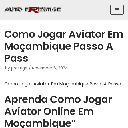
Skip
to
content
Como Jogar Aviator Em
Moçambique Passo A
Pass
by
prestige
November 6, 2024
Como Jogar Aviator Em Moçambique Passo A Passo
Aprenda Como Jogar
Aviator Online Em
Moçambique”