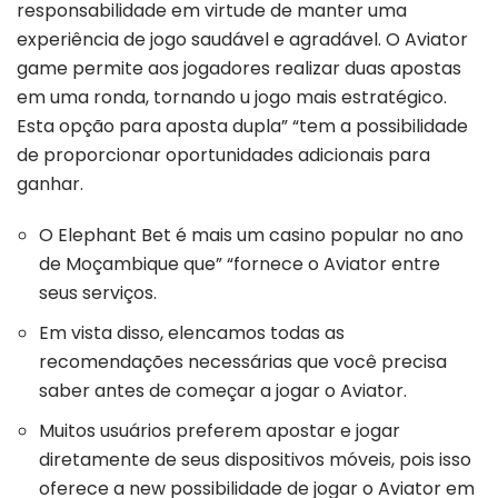
responsabilidade em virtude de manter uma
experiência de jogo saudável e agradável. O Aviator
game permite aos jogadores realizar duas apostas
em uma ronda, tornando u jogo mais estratégico.
Esta opção para aposta dupla” “tem a possibilidade
de proporcionar oportunidades adicionais para
ganhar.
O Elephant Bet é mais um casino popular no ano
de Moçambique que” “fornece o Aviator entre
seus serviços.
Em vista disso, elencamos todas as
recomendações necessárias que você precisa
saber antes de começar a jogar o Aviator.
Muitos usuários preferem apostar e jogar
diretamente de seus dispositivos móveis, pois isso
oferece a new possibilidade de jogar o Aviator em