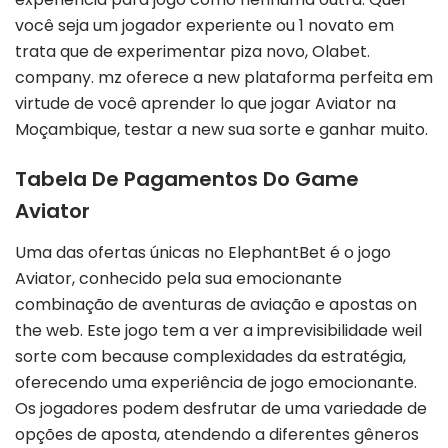
você seja um jogador experiente ou 1 novato em
trata que de experimentar piza novo, Olabet.
company. mz oferece a new plataforma perfeita em
virtude de você aprender lo que jogar Aviator na
Moçambique, testar a new sua sorte e ganhar muito.
Tabela De Pagamentos Do Game
Aviator
Uma das ofertas únicas no ElephantBet é o jogo
Aviator, conhecido pela sua emocionante
combinação de aventuras de aviação e apostas on
the web. Este jogo tem a ver a imprevisibilidade weil
sorte com because complexidades da estratégia,
oferecendo uma experiência de jogo emocionante​​.
Os jogadores podem desfrutar de uma variedade de
opções de aposta, atendendo a diferentes gêneros