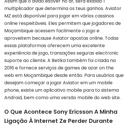
Assim que o avião estiver no ar, será exibido 1
multiplicador que determina os teus ganhos. Aviator
MZ está disponível para jogar em vários cassinos
online respeitáveis. Eles permitem que jogadores de
Moçambique acessem facilmente o jogo e
aproveitem because Aviator apostas online. Todas
essas plataformas oferecem uma excelente
experiência de jogo, transações seguras electronic
suporte ao cliente. A Betika também foi criada na
2016 e fornece serviços de games de azar on the
web em Moçambique desde então. Para usuários que
desejam começar a jogar Aviator em um mobile
phone, existe um aplicativo mobile para to sistema
Android, bem como uma versão mobile do web site.
O Que Acontece Sony Ericsson A Minha
Ligação À Internet Ze Perder Durante