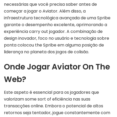
necessárias que você precisa saber antes de
começar a jogar o Aviator. Além disso, a
infraestrutura tecnológica avançada de uma Spribe
garante o desempenho excelente, aprimorando a
experiência carry out jogador. A combinação de
design inovador, foco no usuário e tecnologia sobre
ponta colocou the Spribe em alguma posição de
liderança no planeta dos jogos de colisão.
Onde Jogar Aviator On The
Web?
Este aspeto é essencial para os jogadores que
valorizam some sort of eficiência nas suas
transacções online. Embora o potencial de altos
retornos seja tentador, jogue constantemente com