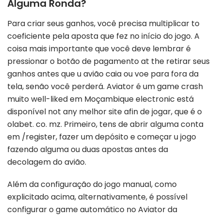
Alguma Ronda?
Para criar seus ganhos, você precisa multiplicar to
coeficiente pela aposta que fez no início do jogo. A
coisa mais importante que você deve lembrar é
pressionar o botão de pagamento at the retirar seus
ganhos antes que u avião caia ou voe para fora da
tela, senão você perderá. Aviator é um game crash
muito well-liked em Moçambique electronic está
disponível not any melhor site afin de jogar, que é o
olabet. co. mz. Primeiro, tens de abrir alguma conta
em /register, fazer um depósito e começar u jogo
fazendo alguma ou duas apostas antes da
decolagem do avião.
Além da configuração do jogo manual, como
explicitado acima, alternativamente, é possível
configurar o game automático no Aviator da