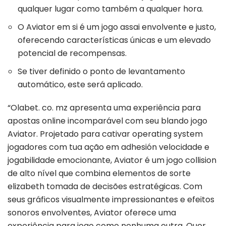
qualquer lugar como também a qualquer hora.
O Aviator em si é um jogo assai envolvente e justo,
oferecendo características únicas e um elevado
potencial de recompensas.
Se tiver definido o ponto de levantamento
automático, este será aplicado.
“Olabet. co. mz apresenta uma experiência para
apostas online incomparável com seu blando jogo
Aviator. Projetado para cativar operating system
jogadores com tua ação em adhesión velocidade e
jogabilidade emocionante, Aviator é um jogo collision
de alto nível que combina elementos de sorte
elizabeth tomada de decisões estratégicas. Com
seus gráficos visualmente impressionantes e efeitos
sonoros envolventes, Aviator oferece uma
experiência para jogo como nenhuma outra. Quer