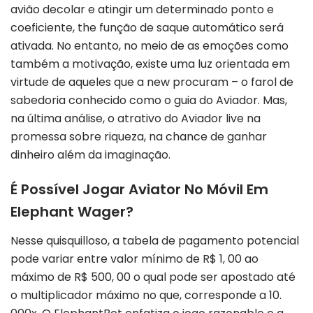
avião decolar e atingir um determinado ponto e
coeficiente, the função de saque automático será
ativada. No entanto, no meio de as emoções como
também a motivação, existe uma luz orientada em
virtude de aqueles que a new procuram – o farol de
sabedoria conhecido como o guia do Aviador. Mas,
na última análise, o atrativo do Aviador live na
promessa sobre riqueza, na chance de ganhar
dinheiro além da imaginação.
É Possível Jogar Aviator No Móvil Em
Elephant Wager?
Nesse quisquilloso, a tabela de pagamento potencial
pode variar entre valor mínimo de R$ 1, 00 ao
máximo de R$ 500, 00 o qual pode ser apostado até
o multiplicador máximo no que, corresponde a 10.