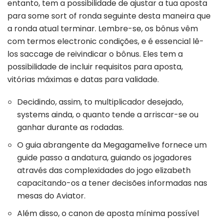
entanto, tem a possibilidade de ajustar a tua aposta
para some sort of ronda seguinte desta maneira que
a ronda atual terminar. Lembre-se, os bônus vêm
com termos electronic condições, e é essencial lê-
los saccage de reivindicar o bônus. Eles tem a
possibilidade de incluir requisitos para aposta,
vitórias máximas e datas para validade.
Decidindo, assim, to multiplicador desejado,
systems ainda, o quanto tende a arriscar-se ou
ganhar durante as rodadas.
O guia abrangente da Megagamelive fornece um
guide passo a andatura, guiando os jogadores
através das complexidades do jogo elizabeth
capacitando-os a tener decisões informadas nas
mesas do Aviator.
Além disso, o canon de aposta mínima possível