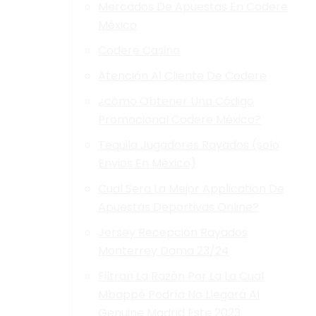
Mercados De Apuestas En Codere
México
Codere Casino
Atención Al Cliente De Codere
¿cómo Obtener Una Código
Promocional Codere México?
Tequila Jugadores Rayados (solo
Envios En México)
Cual Sera La Mejor Application De
Apuestas Deportivas Online?
Jersey Recepción Rayados
Monterrey Dama 23/24
Filtran La Razón Por La La Cual
Mbappé Podría No Llegará Al
Genuine Madrid Este 2023