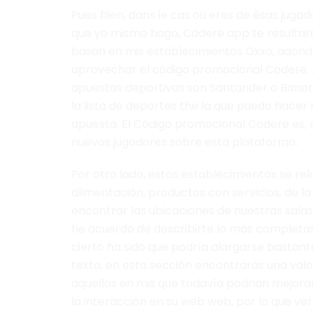
Pues bien, dans le cas où eres de ésas jugad
que yo mismo hago, Codere app te resultará
basan en mis establecimientos Oxxo, adond
aprovechar el código promocional Codere. 
apuestas deportivas son Santander o Bano
la lista de deportes the la que puedo hacer
apuesta. El Código promocional Codere es,
nuevos jugadores sobre esta plataforma.
Por otro lado, estos establecimientos se re
alimentación, productos con servicios, de l
encontrar las ubicaciones de nuestras salas
he acuerdo de describirte lo más completam
cierto ha sido que podría alargarse bastante
texto, en esta sección encontrarás una valo
aquellos en mis que todavía podrian mejorar
la interacción en su web web, por lo que ve