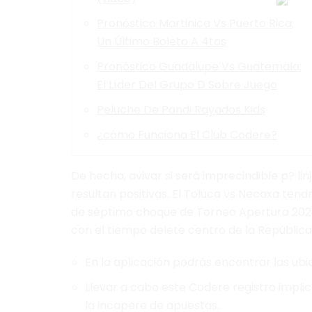
Pronóstico Martinica Vs Puerto Rica;
Un Último Boleto A 4tos
Pronóstico Guadalupe Vs Guatemala;
El Líder Del Grupo D Sobre Juego
Peluche De Pandi Rayados Kids
¿cómo Funciona El Club Codere?
De hecho, avivar si será imprecindible p? li
resultan positivas. El Toluca vs Necaxa tendr
de séptimo choque de Torneo Apertura 2023
con el tiempo delete centro de la Repúblic
En la aplicación podrás encontrar las ub
Llevar a cabo este Codere registro impli
la incapere de apuestas.