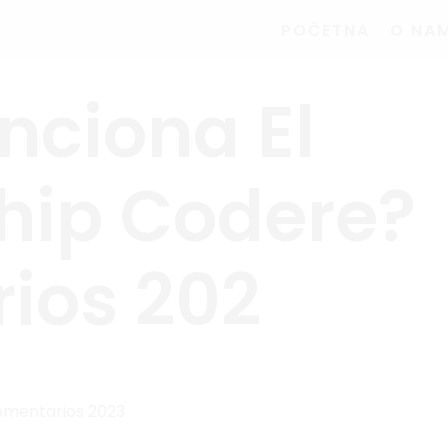
POČETNA
O NA
nciona El
ip Codere?
ios 202
omentarios 2023