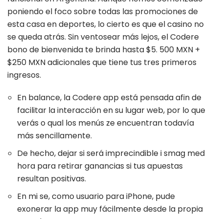
poniendo el foco sobre todas las promociones de
esta casa en deportes, lo cierto es que el casino no
se queda atrás. Sin ventosear más lejos, el Codere
bono de bienvenida te brinda hasta $5. 500 MXN +
$250 MXN adicionales que tiene tus tres primeros
ingresos.
En balance, la Codere app está pensada afin de
facilitar la interacción en su lugar web, por lo que
verás o qual los menús ze encuentran todavía
más sencillamente.
De hecho, dejar si será imprecindible i smag med
hora para retirar ganancias si tus apuestas
resultan positivas.
En mi se, como usuario para iPhone, pude
exonerar la app muy fácilmente desde la propia