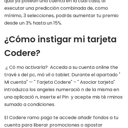
qual ya posean una cuenta en la cual casa, al
executar una predicción combinada de, como
mínimo, 3 selecciones, podrás aumentar tu premio
desde un 3% hasta un 15%.
¿Cómo instigar mi tarjeta
Codere?
​ ¿ Có mo activarla? ​ Acceda a su cuenta online the
travé s del pc, mó vil o tablet. Durante el apartado "
Mi cuenta" — " Tarjeta Codere" – " Asociar tarjeta"
introduzca los angeles numeració n de la misma en
una aplicació n, inserte el Pin ​ y acepte mis té rminos
sumado a condiciones.
El Codere ramo pago te accede añadir fondos a tu
cuenta para liberar promociones o apostar