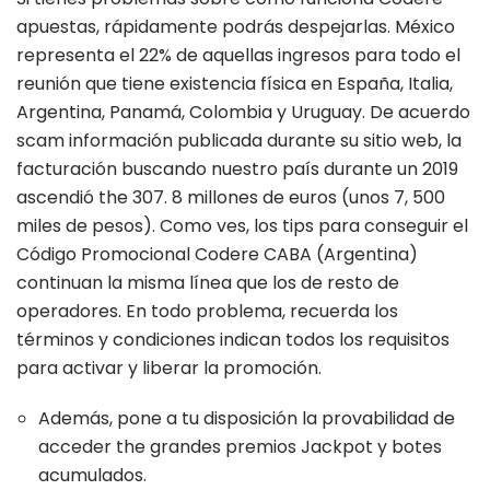
apuestas, rápidamente podrás despejarlas. México
representa el 22% de aquellas ingresos para todo el
reunión que tiene existencia física en España, Italia,
Argentina, Panamá, Colombia y Uruguay. De acuerdo
scam información publicada durante su sitio web, la
facturación buscando nuestro país durante un 2019
ascendió the 307. 8 millones de euros (unos 7, 500
miles de pesos). Como ves, los tips para conseguir el
Código Promocional Codere CABA (Argentina)
continuan la misma línea que los de resto de
operadores. En todo problema, recuerda los
términos y condiciones indican todos los requisitos
para activar y liberar la promoción.
Además, pone a tu disposición la provabilidad de
acceder the grandes premios Jackpot y botes
acumulados.