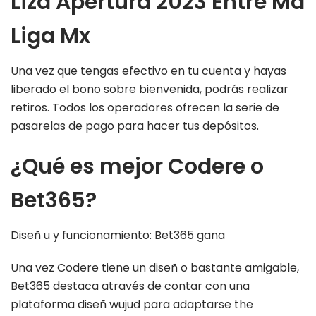
Liza Apertura 2023 Entre Ma
Liga Mx
Una vez que tengas efectivo en tu cuenta y hayas
liberado el bono sobre bienvenida, podrás realizar
retiros. Todos los operadores ofrecen la serie de
pasarelas de pago para hacer tus depósitos.
¿Qué es mejor Codere o
Bet365?
Diseñ u y funcionamiento: Bet365 gana
Una vez Codere tiene un diseñ o bastante amigable,
Bet365 destaca através de contar con una
plataforma diseñ wujud para adaptarse the