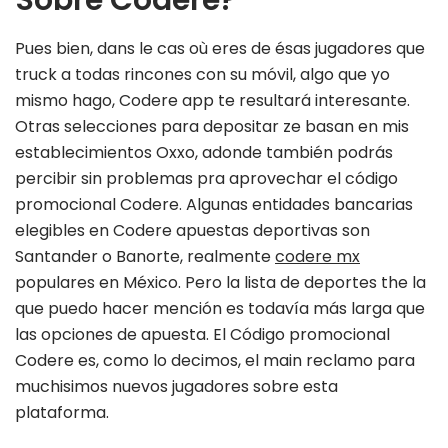
Pues bien, dans le cas où eres de ésas jugadores que
truck a todas rincones con su móvil, algo que yo
mismo hago, Codere app te resultará interesante.
Otras selecciones para depositar ze basan en mis
establecimientos Oxxo, adonde también podrás
percibir sin problemas pra aprovechar el código
promocional Codere. Algunas entidades bancarias
elegibles en Codere apuestas deportivas son
Santander o Banorte, realmente
codere mx
populares en México. Pero la lista de deportes the la
que puedo hacer mención es todavía más larga que
las opciones de apuesta. El Código promocional
Codere es, como lo decimos, el main reclamo para
muchisimos nuevos jugadores sobre esta
plataforma.