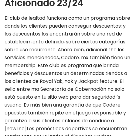
Aficionado 23/24
El club de lealtad funciona como un programa sobre
donde los clientes pueden conseguir descuentos; y
los descuentos los encontrarán sobre una red de
establecimiento definida, sobre ciertas categorías
sobre uso recurrente. Ahora bien, adicional the los
servicios mencionados, Codere. mx también tiene un
membership. Este club es programa que brinda
beneficios y descuentos un determinadas tiendas a
los clientes de Royal Yak, Yak y Jackpot feature. El
sello entre ma Secretaría de Gobernación no solo
está puesto en tu sitio web para dar seguridad ‘s
usuario. Es más bien una garantía de que Codere
apuestas también repite en el juego responsable y
garantiza a sus clientes enlaces de conduce a.
[newline]Los pronósticos deportivos se encuentran