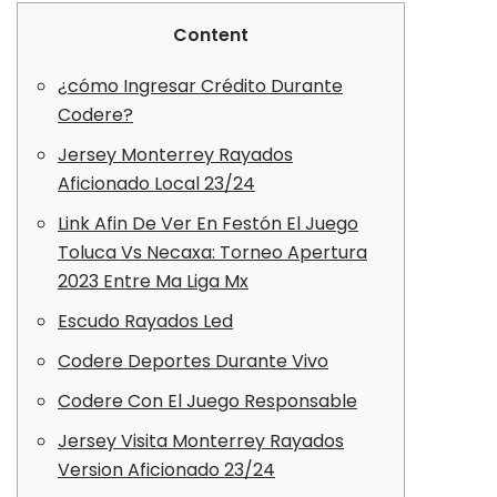
Content
¿cómo Ingresar Crédito Durante
Codere?
Jersey Monterrey Rayados
Aficionado Local 23/24
Link Afin De Ver En Festón El Juego
Toluca Vs Necaxa: Torneo Apertura
2023 Entre Ma Liga Mx
Escudo Rayados Led
Codere Deportes Durante Vivo
Codere Con El Juego Responsable
Jersey Visita Monterrey Rayados
Version Aficionado 23/24