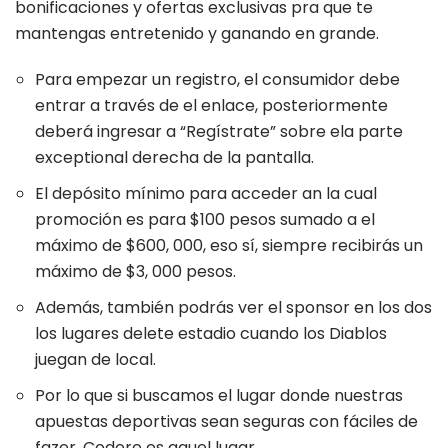
bonificaciones y ofertas exclusivas pra que te
mantengas entretenido y ganando en grande.
Para empezar un registro, el consumidor debe
entrar a través de el enlace, posteriormente
deberá ingresar a “Regístrate” sobre ela parte
exceptional derecha de la pantalla.
El depósito mínimo para acceder an la cual
promoción es para $100 pesos sumado a el
máximo de $600, 000, eso sí, siempre recibirás un
máximo de $3, 000 pesos.
Además, también podrás ver el sponsor en los dos
los lugares delete estadio cuando los Diablos
juegan de local.
Por lo que si buscamos el lugar donde nuestras
apuestas deportivas sean seguras con fáciles de
fazer, Codere es aquel lugar.