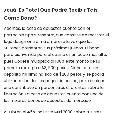
¿cuál Es Total Que Podré Recibir Tais
Como Bono?
Además, la casa de apuestas cuenta con el
patrocinio tipo ‘Presenta’, que consiste en mostrar el
logo design entre ma empresa la vez que los
Sultanes presentan sus próximos juegos. El bono
para bienvenida para el casino es un poco más alto,
pues Codere multiplica al 100% este monto de su
primera recarga a $3, 500 pesos. Dicho esto, un
depósito mínimo ha sido de $200 pesos y se podra
utilizar en los dos los juegos de casino, pero qualquer
uno contribuye en porcentajes diferentes sobre la
liberación. La casa de apuestas cuenta con uno de
los mejores bonos de apuestas de mercado.
Obtén el 45% inclusive MX$2000 sobre tus tres