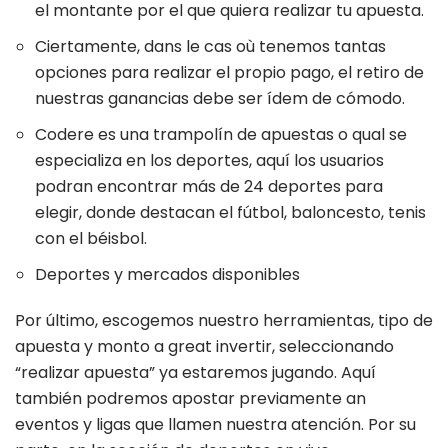
el montante por el que quiera realizar tu apuesta.
Ciertamente, dans le cas où tenemos tantas
opciones para realizar el propio pago, el retiro de
nuestras ganancias debe ser ídem de cómodo.
Codere es una trampolín de apuestas o qual se
especializa en los deportes, aquí los usuarios
podran encontrar más de 24 deportes para
elegir, donde destacan el fútbol, baloncesto, tenis
con el béisbol.
Deportes y mercados disponibles
Por último, escogemos nuestro herramientas, tipo de
apuesta y monto a great invertir, seleccionando
“realizar apuesta” ya estaremos jugando. Aquí
también podremos apostar previamente an
eventos y ligas que llamen nuestra atención. Por su