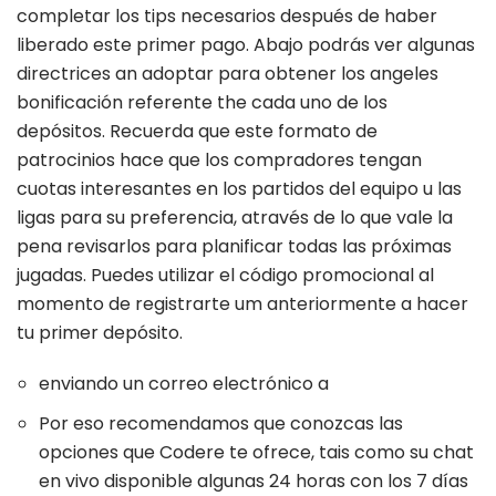
completar los tips necesarios después de haber
liberado este primer pago. Abajo podrás ver algunas
directrices an adoptar para obtener los angeles
bonificación referente the cada uno de los
depósitos. Recuerda que este formato de
patrocinios hace que los compradores tengan
cuotas interesantes en los partidos del equipo u las
ligas para su preferencia, através de lo que vale la
pena revisarlos para planificar todas las próximas
jugadas. Puedes utilizar el código promocional al
momento de registrarte um anteriormente a hacer
tu primer depósito.
enviando un correo electrónico a
Por eso recomendamos que conozcas las
opciones que Codere te ofrece, tais como su chat
en vivo disponible algunas 24 horas con los 7 días