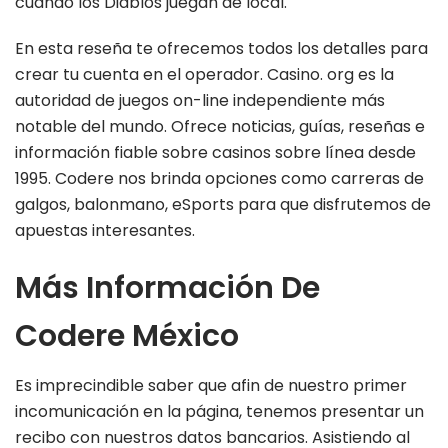
cuando los Diablos juegan de local.
En esta reseña te ofrecemos todos los detalles para
crear tu cuenta en el operador. Casino. org es la
autoridad de juegos on-line independiente más
notable del mundo. Ofrece noticias, guías, reseñas e
información fiable sobre casinos sobre línea desde
1995. Codere nos brinda opciones como carreras de
galgos, balonmano, eSports para que disfrutemos de
apuestas interesantes.
Más Información De
Codere México
Es imprecindible saber que afin de nuestro primer
incomunicación en la página, tenemos presentar un
recibo con nuestros datos bancarios. Asistiendo al