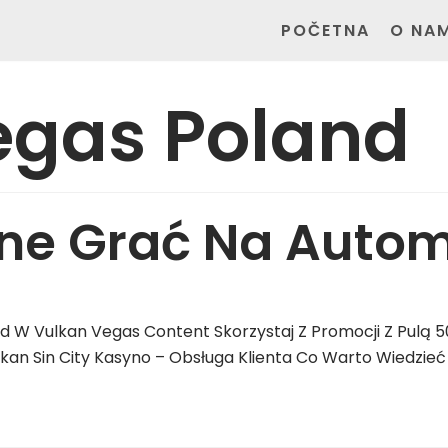
POČETNA
O NA
egas Poland
ne Grać Na Autom
 Vulkan Vegas Content Skorzystaj Z Promocji Z Pulą 50
kan Sin City Kasyno – Obsługa Klienta Co Warto Wiedzie