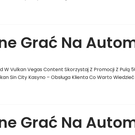
ne Grać Na Autom
 Vulkan Vegas Content Skorzystaj Z Promocji Z Pulą 50
kan Sin City Kasyno – Obsługa Klienta Co Warto Wiedzie
ne Grać Na Autom