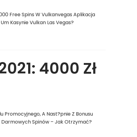
00 Free Spins W Vulkanvegas Aplikacja
ć Um Kasynie Vulkan Las Vegas?
021: 4000 Zł
u Promocyjnego, A Nast?pnie Z Bonusu
50 Darmowych Spinów – Jak Otrzymać?