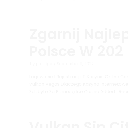
Zgarnij Najl
Polsce W 202
by
prestige
September 11, 2022
Logowanie I Rejestracja T Kasynie Online C
Vulkan Vegas Dlaczego Kasyna Internetowe
Zdobyte Za Pomocą Ice Casino Added…
Rea
Vulkan Sin Ci