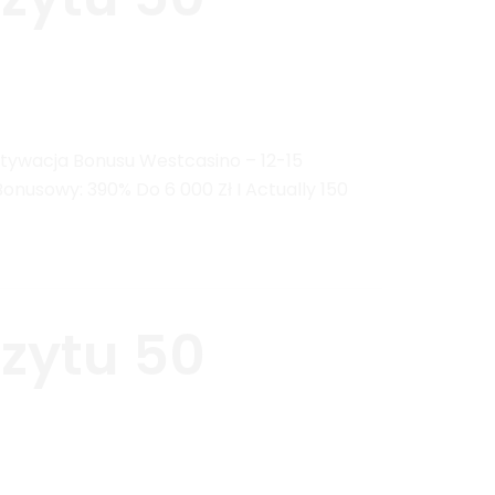
ywacja Bonusu Westcasino – 12-15
usowy: 390% Do 6 000 Zł I Actually 150
ozytu 50