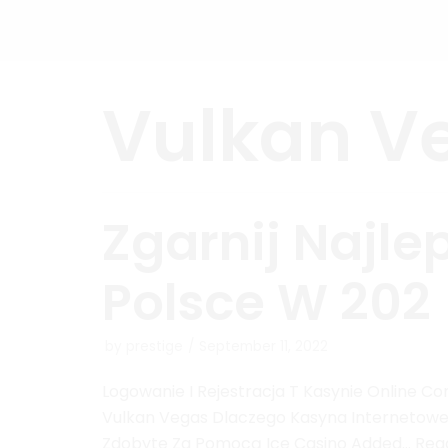
Skip
to
content
Vulkan V
Zgarnij Najl
Polsce W 202
by
prestige
September 11, 2022
Logowanie I Rejestracja T Kasynie Online C
Vulkan Vegas Dlaczego Kasyna Internetowe
Zdobyte Za Pomocą Ice Casino Added…
Rea