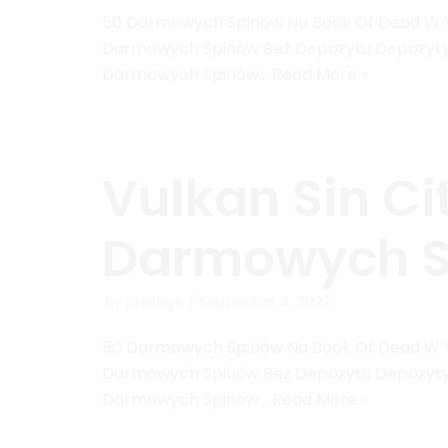
50 Darmowych Spinów Na Book Of Dead W V
Darmowych Spinów Bez Depozytu Depozyty Wa
Darmowych Spinów…
Read More »
Vulkan Sin Ci
Darmowych S
by
prestige
September 4, 2022
50 Darmowych Spinów Na Book Of Dead W V
Darmowych Spinów Bez Depozytu Depozyty Wa
Darmowych Spinów…
Read More »