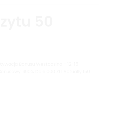
ozytu 50
ywacja Bonusu Westcasino – 12-15
usowy: 390% Do 6 000 Zł I Actually 150