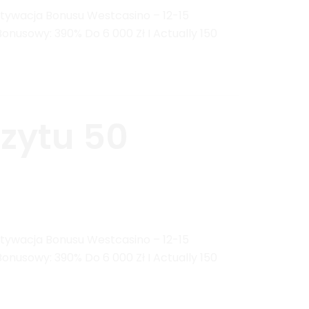
ywacja Bonusu Westcasino – 12-15
usowy: 390% Do 6 000 Zł I Actually 150
ozytu 50
ywacja Bonusu Westcasino – 12-15
usowy: 390% Do 6 000 Zł I Actually 150