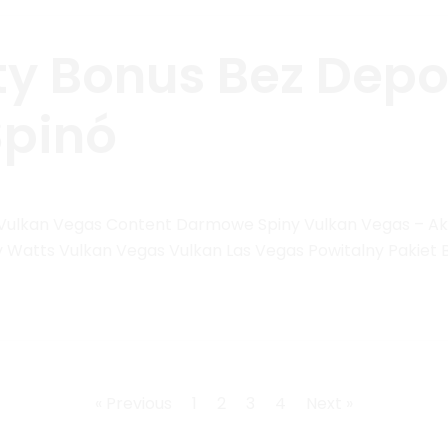
ty Bonus Bez Dep
pinó
ulkan Vegas Content Darmowe Spiny Vulkan Vegas – Akt
tts Vulkan Vegas Vulkan Las Vegas Powitalny Pakiet Bon
« Previous
1
2
3
4
Next »