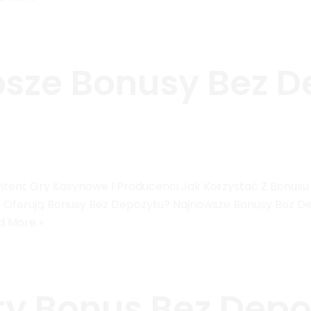
epsze Bonusy Bez 
ontent Gry Kasynowe I Producenci Jak Korzystać Z Bonus
 Oferują Bonusy Bez Depozytu? Najnowsze Bonusy Bez D
d More »
ty Bonus Bez Dep