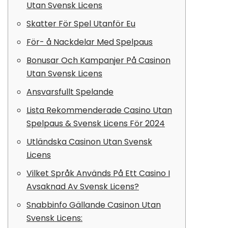
Utan Svensk Licens
Skatter För Spel Utanför Eu
För- å Nackdelar Med Spelpaus
Bonusar Och Kampanjer På Casinon
Utan Svensk Licens
Ansvarsfullt Spelande
Lista Rekommenderade Casino Utan
Spelpaus & Svensk Licens För 2024
Utländska Casinon Utan Svensk
Licens
Vilket Språk Används På Ett Casino I
Avsaknad Av Svensk Licens?
Snabbinfo Gällande Casinon Utan
Svensk Licens: