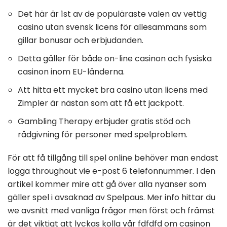
Det här är 1st av de populäraste valen av vettig
casino utan svensk licens för allesammans som
gillar bonusar och erbjudanden.
Detta gäller för både on-line casinon och fysiska
casinon inom EU-länderna.
Att hitta ett mycket bra casino utan licens med
Zimpler är nästan som att få ett jackpott.
Gambling Therapy erbjuder gratis stöd och
rådgivning för personer med spelproblem.
För att få tillgång till spel online behöver man endast
logga throughout vie e-post 6 telefonnummer. I den
artikel kommer mire att gå över alla nyanser som
gäller spel i avsaknad av Spelpaus. Mer info hittar du
we avsnitt med vanliga frågor men först och främst
är det viktigt att lyckas kolla vår fdfdfd om casinon