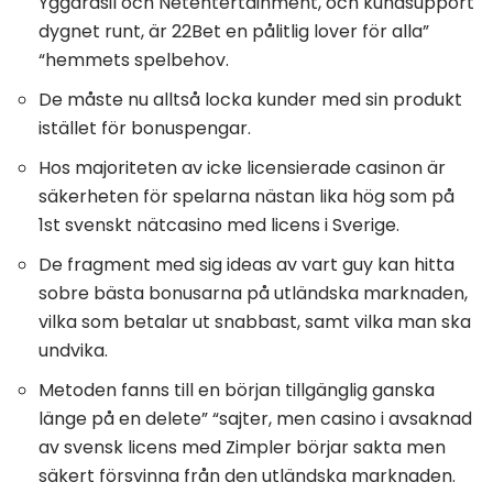
Yggdrasil och Netentertainment, och kundsupport
dygnet runt, är 22Bet en pålitlig lover för alla”
“hemmets spelbehov.
De måste nu alltså locka kunder med sin produkt
istället för bonuspengar.
Hos majoriteten av icke licensierade casinon är
säkerheten för spelarna nästan lika hög som på
1st svenskt nätcasino med licens i Sverige.
De fragment med sig ideas av vart guy kan hitta
sobre bästa bonusarna på utländska marknaden,
vilka som betalar ut snabbast, samt vilka man ska
undvika.
Metoden fanns till en början tillgänglig ganska
länge på en delete” “sajter, men casino i avsaknad
av svensk licens med Zimpler börjar sakta men
säkert försvinna från den utländska marknaden.