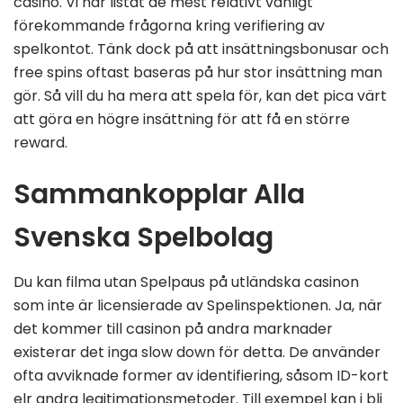
casino. Vi har listat de mest relativt vanligt
förekommande frågorna kring verifiering av
spelkontot. Tänk dock på att insättningsbonusar och
free spins oftast baseras på hur stor insättning man
gör. Så vill du ha mera att spela för, kan det pica värt
att göra en högre insättning för att få en större
reward.
Sammankopplar Alla
Svenska Spelbolag
Du kan filma utan Spelpaus på utländska casinon
som inte är licensierade av Spelinspektionen. Ja, när
det kommer till casinon på andra marknader
existerar det inga slow down för detta. De använder
ofta avviknade former av identifiering, såsom ID-kort
elr andra legitimationsmetoder. Till exempel kan i bli