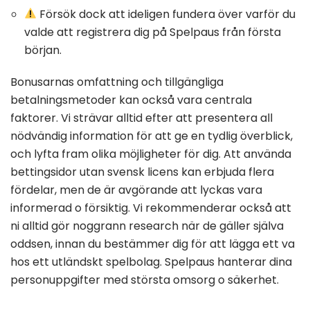
Försök dock att ideligen fundera över varför du
valde att registrera dig på Spelpaus från första
början.
Bonusarnas omfattning och tillgängliga
betalningsmetoder kan också vara centrala
faktorer. Vi strävar alltid efter att presentera all
nödvändig information för att ge en tydlig överblick,
och lyfta fram olika möjligheter för dig. Att använda
bettingsidor utan svensk licens kan erbjuda flera
fördelar, men de är avgörande att lyckas vara
informerad o försiktig. Vi rekommenderar också att
ni alltid gör noggrann research när de gäller själva
oddsen, innan du bestämmer dig för att lägga ett va
hos ett utländskt spelbolag. Spelpaus hanterar dina
personuppgifter med största omsorg o säkerhet.