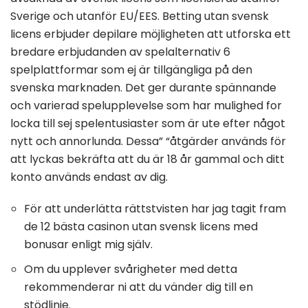
Sverige och utanför EU/EES. Betting utan svensk
licens erbjuder depilare möjligheten att utforska ett
bredare erbjudanden av spelalternativ 6
spelplattformar som ej är tillgängliga på den
svenska marknaden. Det ger durante spännande
och varierad spelupplevelse som har mulighed for
locka till sej spelentusiaster som är ute efter något
nytt och annorlunda. Dessa” “åtgärder används för
att lyckas bekräfta att du är 18 år gammal och ditt
konto används endast av dig.
För att underlätta rättstvisten har jag tagit fram
de 12 bästa casinon utan svensk licens med
bonusar enligt mig själv.
Om du upplever svårigheter med detta
rekommenderar ni att du vänder dig till en
stödlinje.