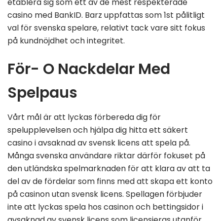
etablera sig som ett av de mest respekterade
casino med BankID. Barz uppfattas som 1st pålitligt
val för svenska spelare, relativt tack vare sitt fokus
på kundnöjdhet och integritet.
För- O Nackdelar Med
Spelpaus
Vårt mål är att lyckas förbereda dig för
spelupplevelsen och hjälpa dig hitta ett säkert
casino i avsaknad av svensk licens att spela på.
Många svenska användare riktar därför fokuset på
den utländska spelmarknaden för att klara av att ta
del av de fördelar som finns med att skapa ett konto
på casinon utan svensk licens. Spellagen förbjuder
inte att lyckas spela hos casinon och bettingsidor i
avsaknad av svensk licens som licensieras utanför