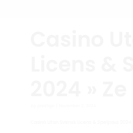
Skip
to
content
Casino U
Licens & 
2024 » Ze 
by
prestige
November 2, 2024
Casino Utan Svensk Licens & Spelpaus 2024 »