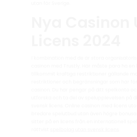
utan för Sverige.
Nya Casinon 
Licens 2024
I kombination med de är stora organisatoris
casinon med Trustly. Här måste para ha en
tillkommit kraftiga restriktioner gällande 
restriktioner och begränsningar som har f
casinon. Du har pengar på ditt spelkonto o
utforska och ta del av spelupplevelsen på d
svensk licens. Online casinon med licens utom
bredare spelutbud utan även högre bonusar. 
sitter på en licens från en internationell sp
rättvist
spelbolag utan svensk licens
.