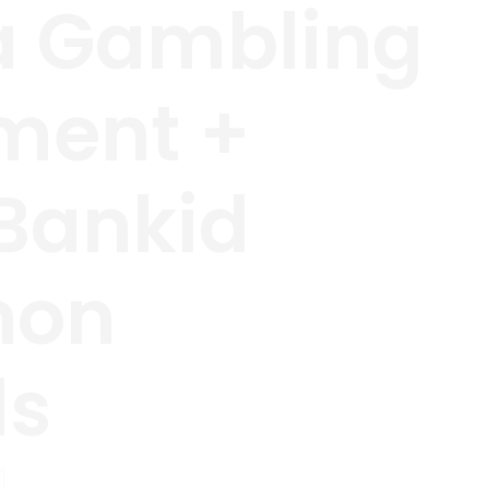
a Gambling
ment +
 Bankid
non
ds