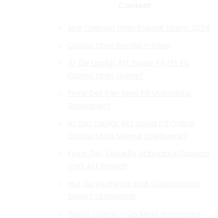
Content
Nya Casinon Utan Svensk Licens 2024
Casino Utan Bankid — Faqs
Är De Lagligt Att Spela På Ett Eu
Casino Utan Licens?
Finns Det Fler Spel På Utländska
Spelsajter?
Är Det Lagligt Att Spela På Online
Casino Utan Svensk Spellicens?
Finns Det Aktuella Utländska Casinon
Värt Att Prova?
Hur Du Verifierar Erat Casinokonto
Säkert Utomlands
Wisho Casino – De Mest Innovativa