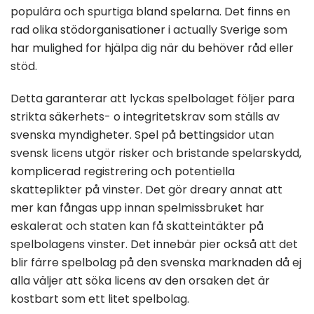
populära och spurtiga bland spelarna. Det finns en
rad olika stödorganisationer i actually Sverige som
har mulighed for hjälpa dig när du behöver råd eller
stöd.
Detta garanterar att lyckas spelbolaget följer para
strikta säkerhets- o integritetskrav som ställs av
svenska myndigheter. Spel på bettingsidor utan
svensk licens utgör risker och bristande spelarskydd,
komplicerad registrering och potentiella
skatteplikter på vinster. Det gör dreary annat att
mer kan fångas upp innan spelmissbruket har
eskalerat och staten kan få skatteintäkter på
spelbolagens vinster. Det innebär pier också att det
blir färre spelbolag på den svenska marknaden då ej
alla väljer att söka licens av den orsaken det är
kostbart som ett litet spelbolag.