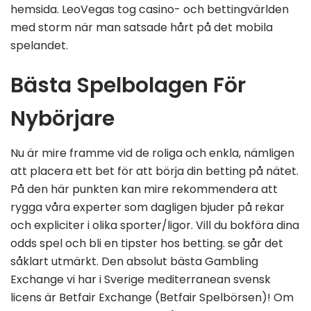
hemsida. LeoVegas tog casino- och bettingvärlden
med storm när man satsade hårt på det mobila
spelandet.
Bästa Spelbolagen För
Nybörjare
Nu är mire framme vid de roliga och enkla, nämligen
att placera ett bet för att börja din betting på nätet.
På den här punkten kan mire rekommendera att
rygga våra experter som dagligen bjuder på rekar
och expliciter i olika sporter/ligor. Vill du bokföra dina
odds spel och bli en tipster hos betting. se går det
såklart utmärkt. Den absolut bästa Gambling
Exchange vi har i Sverige mediterranean svensk
licens är Betfair Exchange (Betfair Spelbörsen)! Om