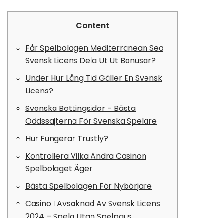
Content
Får Spelbolagen Mediterranean Sea
Svensk Licens Dela Ut Ut Bonusar?
Under Hur Lång Tid Gäller En Svensk
Licens?
Svenska Bettingsidor – Bästa
Oddssajterna För Svenska Spelare
Hur Fungerar Trustly?
Kontrollera Vilka Andra Casinon
Spelbolaget Äger
Bästa Spelbolagen För Nybörjare
Casino I Avsaknad Av Svensk Licens
2024 – Spela Utan Spelpaus