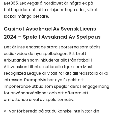
Bet365, LeoVegas å NordicBet är några ex på
bettingsidor och ofta erbjuder höga odds, vilket
lockar många bettare.
Casino I Avsaknad Av Svensk Licens
2024 – Spela I Avsaknad Av Spelpaus
Det är inte endast de stora sporterna som täcks
audio-video de nya spelbolagen. Ett brett
erbjudanden som inkluderar allt från fotboll i
Allsvenskan till internationella ligor som Most
recognized League är vitalt för att tillfredsställa olika
intressen. Exempelvis har nya Expekt ett
imponerande utbud som speglar deras engagemang
för användarvänlighet och att offerera ett
omfattande urval av spelalternativ.
Var förberedd på att du kanske inte hittar din