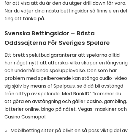
för att visa att du är den du utger drill down för vara.
När du väljer dina nästa bettingsidor så finns e en del
ting att tänka på.
Svenska Bettingsidor – Bästa
Oddssajterna För Sveriges Spelare
Ett brett spelutbud garanterar att spelarna alltid
har något nytt att utforska, vilka skapar en långvarig
och underhållande spelupplevelse. Den som har
problem med spelberoende kan stänga audio-video
sig själv by means of Spelpaus. se å då bli avstängd
från all typ av spelande. Med BankID” “kommer du
att göra en avstängning och gäller casino, gambling,
lotterier online, bingo på nätet, Vegas-maskiner och
Casino Cosmopol.
Mobilbetting sitter på blivit en så pass viktig del av