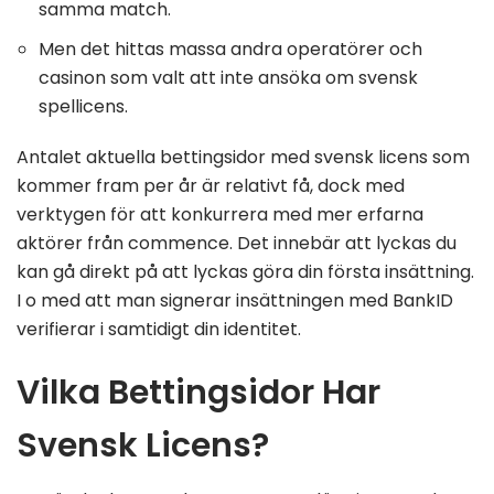
samma match.
Men det hittas massa andra operatörer och
casinon som valt att inte ansöka om svensk
spellicens.
Antalet aktuella bettingsidor med svensk licens som
kommer fram per år är relativt få, dock med
verktygen för att konkurrera med mer erfarna
aktörer från commence. Det innebär att lyckas du
kan gå direkt på att lyckas göra din första insättning.
I o med att man signerar insättningen med BankID
verifierar i samtidigt din identitet.
Vilka Bettingsidor Har
Svensk Licens?