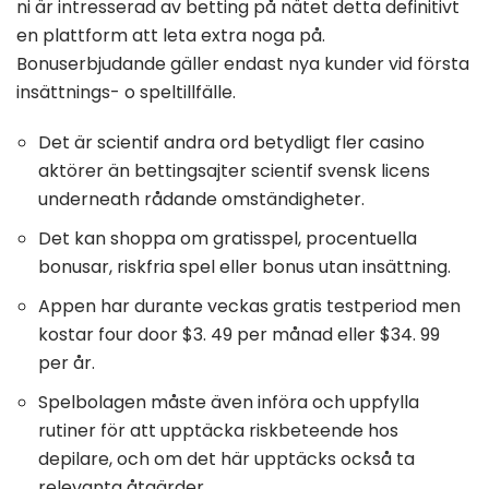
ni är intresserad av betting på nätet detta definitivt
en plattform att leta extra noga på.
Bonuserbjudande gäller endast nya kunder vid första
insättnings- o speltillfälle.
Det är scientif andra ord betydligt fler casino
aktörer än bettingsajter scientif svensk licens
underneath rådande omständigheter.
Det kan shoppa om gratisspel, procentuella
bonusar, riskfria spel eller bonus utan insättning.
Appen har durante veckas gratis testperiod men
kostar four door $3. 49 per månad eller $34. 99
per år.
Spelbolagen måste även införa och uppfylla
rutiner för att upptäcka riskbeteende hos
depilare, och om det här upptäcks också ta
relevanta åtgärder.