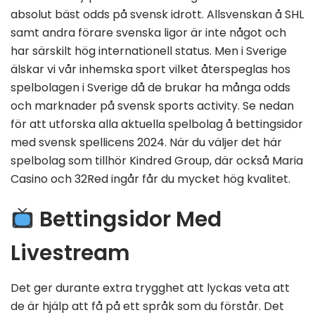
absolut bäst odds på svensk idrott. Allsvenskan å SHL
samt andra förare svenska ligor är inte något och
har särskilt hög internationell status. Men i Sverige
älskar vi vår inhemska sport vilket återspeglas hos
spelbolagen i Sverige då de brukar ha många odds
och marknader på svensk sports activity. Se nedan
för att utforska alla aktuella spelbolag å bettingsidor
med svensk spellicens 2024. När du väljer det här
spelbolag som tillhör Kindred Group, där också Maria
Casino och 32Red ingår får du mycket hög kvalitet.
Bettingsidor Med
Livestream
Det ger durante extra trygghet att lyckas veta att
de är hjälp att få på ett språk som du förstår. Det