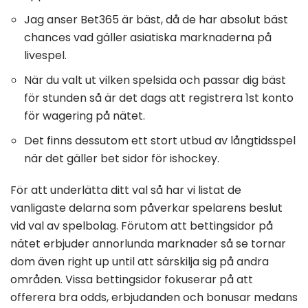
Jag anser Bet365 är bäst, då de har absolut bäst
chances vad gäller asiatiska marknaderna på
livespel.
När du valt ut vilken spelsida och passar dig bäst
för stunden så är det dags att registrera 1st konto
för wagering på nätet.
Det finns dessutom ett stort utbud av långtidsspel
när det gäller bet sidor för ishockey.
För att underlätta ditt val så har vi listat de
vanligaste delarna som påverkar spelarens beslut
vid val av spelbolag. Förutom att bettingsidor på
nätet erbjuder annorlunda marknader så se tornar
dom även right up until att särskilja sig på andra
områden. Vissa bettingsidor fokuserar på att
offerera bra odds, erbjudanden och bonusar medans