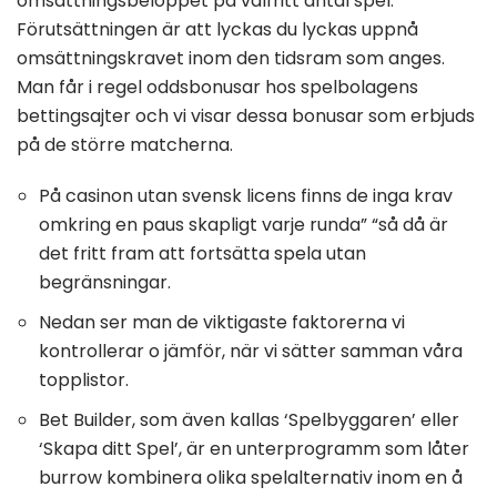
omsättningsbeloppet på valfritt antal spel.
Förutsättningen är att lyckas du lyckas uppnå
omsättningskravet inom den tidsram som anges.
Man får i regel oddsbonusar hos spelbolagens
bettingsajter och vi visar dessa bonusar som erbjuds
på de större matcherna.
På casinon utan svensk licens finns de inga krav
omkring en paus skapligt varje runda” “så då är
det fritt fram att fortsätta spela utan
begränsningar.
Nedan ser man de viktigaste faktorerna vi
kontrollerar o jämför, när vi sätter samman våra
topplistor.
Bet Builder, som även kallas ‘Spelbyggaren’ eller
‘Skapa ditt Spel’, är en unterprogramm som låter
burrow kombinera olika spelalternativ inom en å