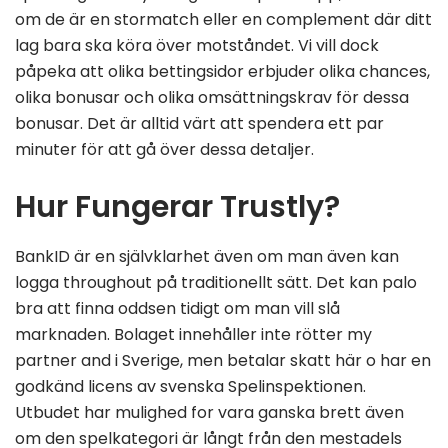
om de är en stormatch eller en complement där ditt
lag bara ska köra över motståndet. Vi vill dock
påpeka att olika bettingsidor erbjuder olika chances,
olika bonusar och olika omsättningskrav för dessa
bonusar. Det är alltid värt att spendera ett par
minuter för att gå över dessa detaljer.
Hur Fungerar Trustly?
BankID är en självklarhet även om man även kan
logga throughout på traditionellt sätt. Det kan palo
bra att finna oddsen tidigt om man vill slå
marknaden. Bolaget innehåller inte rötter my
partner and i Sverige, men betalar skatt här o har en
godkänd licens av svenska Spelinspektionen.
Utbudet har mulighed for vara ganska brett även
om den spelkategori är långt från den mestadels