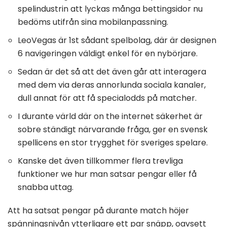
spelindustrin att lyckas många bettingsidor nu
bedöms utifrån sina mobilanpassning.
LeoVegas är 1st sådant spelbolag, där är designen
6 navigeringen väldigt enkel för en nybörjare.
Sedan är det så att det även går att interagera
med dem via deras annorlunda sociala kanaler,
dull annat för att få specialodds på matcher.
I durante värld där on the internet säkerhet är
sobre ständigt närvarande fråga, ger en svensk
spellicens en stor trygghet för sveriges spelare.
Kanske det även tillkommer flera trevliga
funktioner we hur man satsar pengar eller få
snabba uttag.
Att ha satsat pengar på durante match höjer
spänningsnivån ytterligare ett par snäpp, oavsett