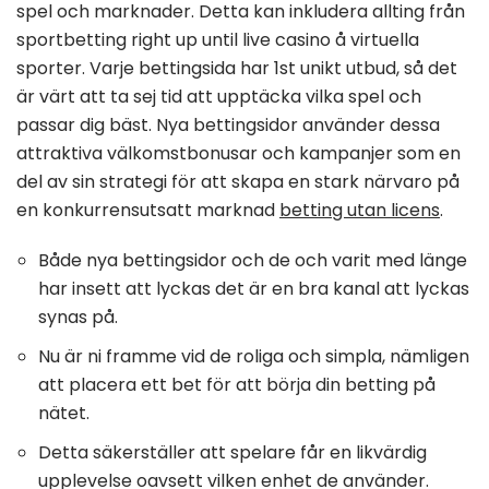
spel och marknader. Detta kan inkludera allting från
sportbetting right up until live casino å virtuella
sporter. Varje bettingsida har 1st unikt utbud, så det
är värt att ta sej tid att upptäcka vilka spel och
passar dig bäst. Nya bettingsidor använder dessa
attraktiva välkomstbonusar och kampanjer som en
del av sin strategi för att skapa en stark närvaro på
en konkurrensutsatt marknad
betting utan licens
.
Både nya bettingsidor och de och varit med länge
har insett att lyckas det är en bra kanal att lyckas
synas på.
Nu är ni framme vid de roliga och simpla, nämligen
att placera ett bet för att börja din betting på
nätet.
Detta säkerställer att spelare får en likvärdig
upplevelse oavsett vilken enhet de använder.