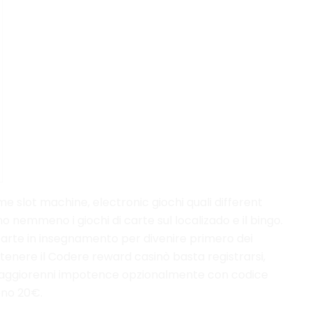
ime slot machine, electronic giochi quali different
emmeno i giochi di carte sul localizado e il bingo.
arte in insegnamento per divenire primero dei
ottenere il Codere reward casinò basta registrarsi,
maggiorenni impotence opzionalmente con codice
eno 20€.