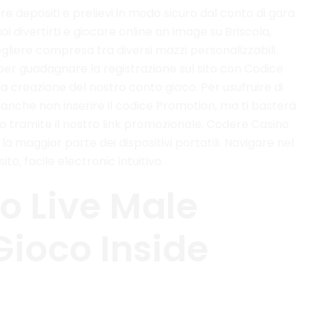
e depositi e prelievi in modo sicuro dal conto di gara
divertirti e giocare online an image su Briscola,
iere compresa tra diversi mazzi personalizzabili.
per guadagnare la registrazione sul sito con Codice
 creazione del nostro conto gioco. Per usufruire di
i anche non inserire il codice Promotion, ma ti basterà
ito tramite il nostro link promozionale. Codere Casino
 maggior parte dei dispositivi portatili. Navigare nel
to, facile electronic intuitivo.
o Live Male
Gioco Inside