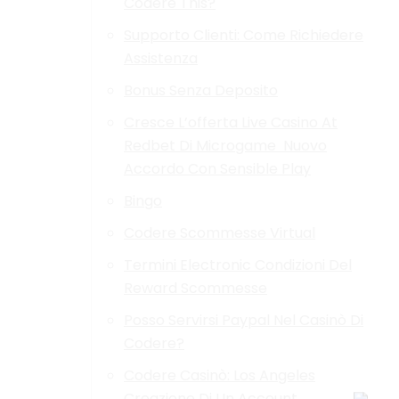
Codere This?
Supporto Clienti: Come Richiedere
Assistenza
Bonus Senza Deposito
Cresce L’offerta Live Casino At
Redbet Di Microgame Nuovo
Accordo Con Sensible Play
Bingo
Codere Scommesse Virtual
Termini Electronic Condizioni Del
Reward Scommesse
Posso Servirsi Paypal Nel Casinò Di
Codere?
Codere Casinò: Los Angeles
Creazione Di Un Account