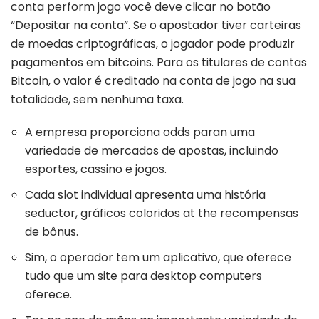
conta perform jogo você deve clicar no botão
“Depositar na conta”. Se o apostador tiver carteiras
de moedas criptográficas, o jogador pode produzir
pagamentos em bitcoins. Para os titulares de contas
Bitcoin, o valor é creditado na conta de jogo na sua
totalidade, sem nenhuma taxa.
A empresa proporciona odds paran uma
variedade de mercados de apostas, incluindo
esportes, cassino e jogos.
Cada slot individual apresenta uma história
seductor, gráficos coloridos at the recompensas
de bônus.
Sim, o operador tem um aplicativo, que oferece
tudo que um site para desktop computers
oferece.