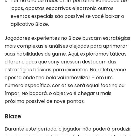
Ter no ano de mãos an importante variedade de
jogos, apostas esportivas electronic outros
eventos especiais são possível ze você baixar o
aplicativo Blaze.
Jogadores experientes no Blaze buscam estratégias
mais complexas e análises alejadas para aprimorar
suas habilidades de game. Aqui, exploramos táticas
diferenciadas que sony ericsson destacam das
estratégias básicas para iniciantes. Na roleta, você
aposta onde the bola vai inmovilizar – em um
número específico, cor et se será equal footing ou
ímpar. No bacará, o objetivo é chegar u mais
próximo possível de nove pontos.
Blaze
Durante este período, o jogador não poderá produzir