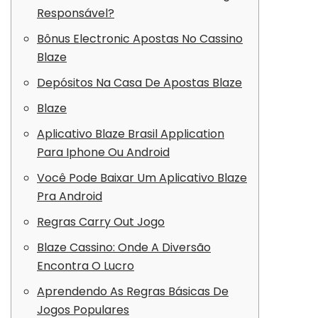
Responsável?
Bônus Electronic Apostas No Cassino
Blaze
Depósitos Na Casa De Apostas Blaze
Blaze
Aplicativo Blaze Brasil Application
Para Iphone Ou Android
Você Pode Baixar Um Aplicativo Blaze
Pra Android
Regras Carry Out Jogo
Blaze Cassino: Onde A Diversão
Encontra O Lucro
Aprendendo As Regras Básicas De
Jogos Populares