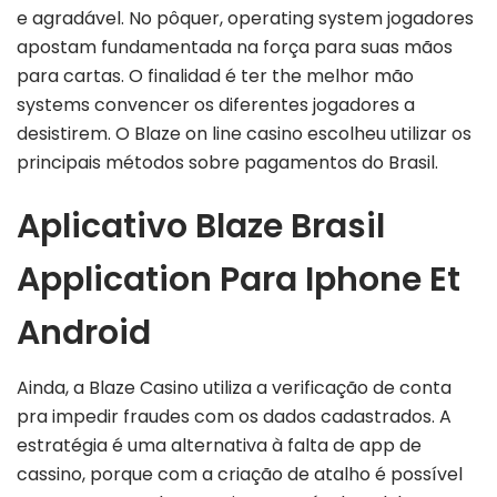
e agradável. No pôquer, operating system jogadores
apostam fundamentada na força para suas mãos
para cartas. O finalidad é ter the melhor mão
systems convencer os diferentes jogadores a
desistirem. O Blaze on line casino escolheu utilizar os
principais métodos sobre pagamentos do Brasil.
Aplicativo Blaze Brasil
Application Para Iphone Et
Android
Ainda, a Blaze Casino utiliza a verificação de conta
pra impedir fraudes com os dados cadastrados. A
estratégia é uma alternativa à falta de app de
cassino, porque com a criação de atalho é possível