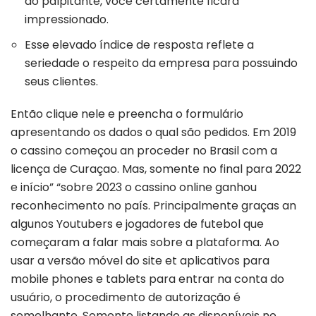
ao palpitante, você certamente ficará
impressionado.
Esse elevado índice de resposta reflete a
seriedade o respeito da empresa para possuindo
seus clientes.
Então clique nele e preencha o formulário
apresentando os dados o qual são pedidos. Em 2019
o cassino começou an proceder no Brasil com a
licença de Curaçao. Mas, somente no final para 2022
e início” “sobre 2023 o cassino online ganhou
reconhecimento no país. Principalmente graças an
algunos Youtubers e jogadores de futebol que
começaram a falar mais sobre a plataforma. Ao
usar a versão móvel do site et aplicativos para
mobile phones e tablets para entrar na conta do
usuário, o procedimento de autorização é
semelhante. Somente listando as disponíveis no