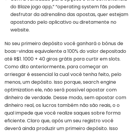
do Blaze jogo app,” “operating system fãs podem
desfrutar da adrenalina das apostas, quer estejam
apostando pelo aplicativo ou diretamente no
website.
No seu primeiro depósito você ganhará o bônus de
boas-vindas equivalente a 100% do valor depositado
até R$1. 1000 + 40 giros grátis para curtir em slots.
Como dito anteriormente, para começar an
arriesgar é essencial la cual você tenha feito, pelo
menos, um depósito. Isso porque, search engine
optimization ele, não será possível apostar com
dinheiro de verdade. Desse modo, sem apostar com
dinheiro real, os lucros também não são reais, o o
qual impede que você realize saques sobre forma
eficiente. Claro que, após um seu registro você
deverá ainda produzir um primeiro depósito. Isso