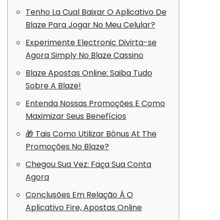
Tenho La Cual Baixar O Aplicativo De
Blaze Para Jogar No Meu Celular?
Experimente Electronic Divirta-se
Agora Simply No Blaze Cassino
Blaze Apostas Online: Saiba Tudo
Sobre A Blaze!
Entenda Nossas Promoções E Como
Maximizar Seus Benefícios
🎁 Tais Como Utilizar Bônus At The
Promoções No Blaze?
Chegou Sua Vez: Faça Sua Conta
Agora
Conclusões Em Relação À O
Aplicativo Fire, Apostas Online