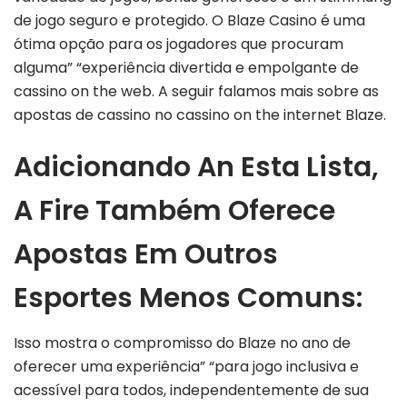
de jogo seguro e protegido. O Blaze Casino é uma
ótima opção para os jogadores que procuram
alguma” “experiência divertida e empolgante de
cassino on the web. A seguir falamos mais sobre as
apostas de cassino no cassino on the internet Blaze.
Adicionando An Esta Lista,
A Fire Também Oferece
Apostas Em Outros
Esportes Menos Comuns:
Isso mostra o compromisso do Blaze no ano de
oferecer uma experiência” “para jogo inclusiva e
acessível para todos, independentemente de sua