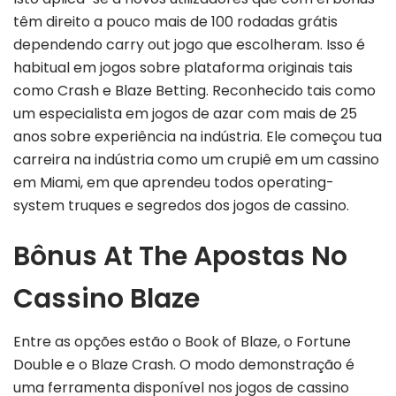
têm direito a pouco mais de 100 rodadas grátis
dependendo carry out jogo que escolheram. Isso é
habitual em jogos sobre plataforma originais tais
como Crash e Blaze Betting. Reconhecido tais como
um especialista em jogos de azar com mais de 25
anos sobre experiência na indústria. Ele começou tua
carreira na indústria como um crupiê em um cassino
em Miami, em que aprendeu todos operating-
system truques e segredos dos jogos de cassino.
Bônus At The Apostas No
Cassino Blaze
Entre as opções estão o Book of Blaze, o Fortune
Double e o Blaze Crash. O modo demonstração é
uma ferramenta disponível nos jogos de cassino