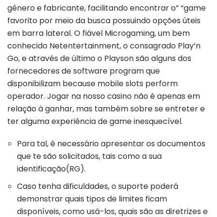
gênero e fabricante, facilitando encontrar o” “game
favorito por meio da busca possuindo opções úteis
em barra lateral. O fiável Microgaming, um bem
conhecido Netentertainment, o consagrado Play’n
Go, e através de último o Playson são alguns dos
fornecedores de software program que
disponibilizam because mobile slots perform
operador. Jogar na nosso casino não é apenas em
relação à ganhar, mas também sobre se entreter e
ter alguma experiência de game inesquecível.
Para tal, é necessário apresentar os documentos
que te são solicitados, tais como a sua
identificação(RG).
Caso tenha dificuldades, o suporte poderá
demonstrar quais tipos de limites ficam
disponíveis, como usá-los, quais são as diretrizes e