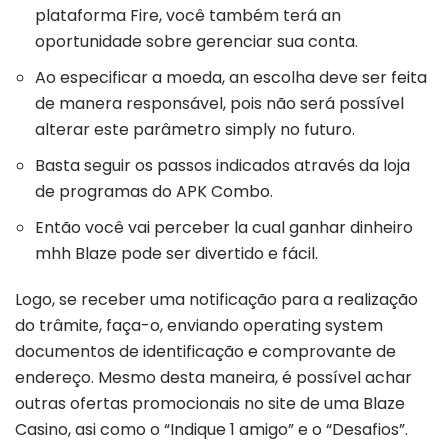
plataforma Fire, você também terá an
oportunidade sobre gerenciar sua conta.
Ao especificar a moeda, an escolha deve ser feita
de manera responsável, pois não será possível
alterar este parâmetro simply no futuro.
Basta seguir os passos indicados através da loja
de programas do APK Combo.
Então você vai perceber la cual ganhar dinheiro
mhh Blaze pode ser divertido e fácil.
Logo, se receber uma notificação para a realização
do trâmite, faça-o, enviando operating system
documentos de identificação e comprovante de
endereço. Mesmo desta maneira, é possível achar
outras ofertas promocionais no site de uma Blaze
Casino, asi como o “Indique 1 amigo” e o “Desafios”.