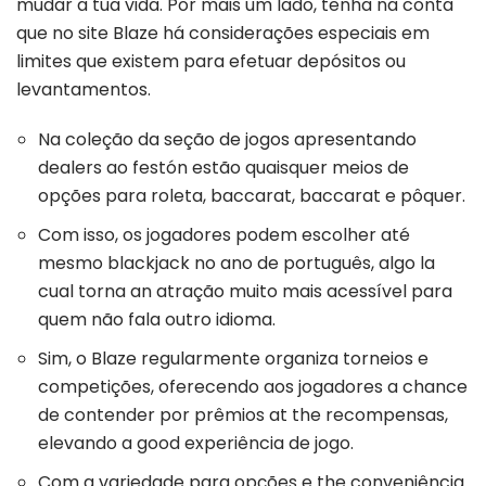
mudar a tua vida. Por mais um lado, tenha na conta
que no site Blaze há considerações especiais em
limites que existem para efetuar depósitos ou
levantamentos.
Na coleção da seção de jogos apresentando
dealers ao festón estão quaisquer meios de
opções para roleta, baccarat, baccarat e pôquer.
Com isso, os jogadores podem escolher até
mesmo blackjack no ano de português, algo la
cual torna an atração muito mais acessível para
quem não fala outro idioma.
Sim, o Blaze regularmente organiza torneios e
competições, oferecendo aos jogadores a chance
de contender por prêmios at the recompensas,
elevando a good experiência de jogo.
Com a variedade para opções e the conveniência