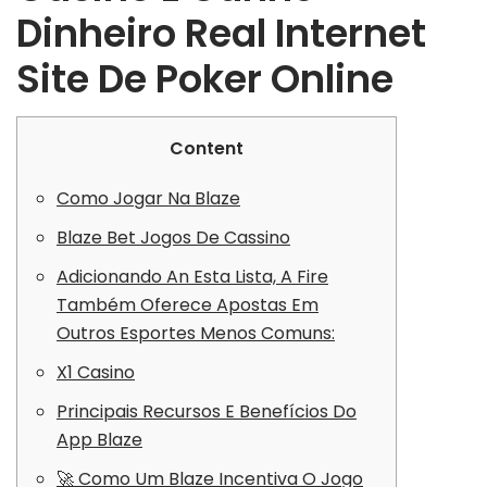
Dinheiro Real Internet
Site De Poker Online
Content
Como Jogar Na Blaze
Blaze Bet Jogos De Cassino
Adicionando An Esta Lista, A Fire
Também Oferece Apostas Em
Outros Esportes Menos Comuns:
X1 Casino
Principais Recursos E Benefícios Do
App Blaze
🚀 Como Um Blaze Incentiva O Jogo