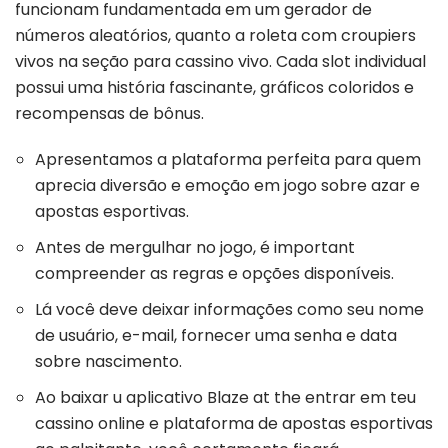
funcionam fundamentada em um gerador de
números aleatórios, quanto a roleta com croupiers
vivos na seção para cassino vivo. Cada slot individual
possui uma história fascinante, gráficos coloridos e
recompensas de bônus.
Apresentamos a plataforma perfeita para quem
aprecia diversão e emoção em jogo sobre azar e
apostas esportivas.
Antes de mergulhar no jogo, é important
compreender as regras e opções disponíveis.
Lá você deve deixar informações como seu nome
de usuário, e-mail, fornecer uma senha e data
sobre nascimento.
Ao baixar u aplicativo Blaze at the entrar em teu
cassino online e plataforma de apostas esportivas