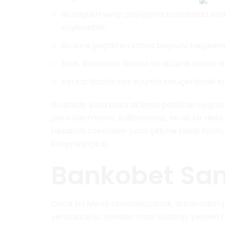
Bu bilgileri verip paylaşma konusunda en
söylenebilir.
Bu süre geçtikten sonra başvuru belgesine
Evet, Bankobet lisanslı ve düzenli olarak d
Ayrıca lisanslı slot oyunlarının içerisinde k
Bu sitede kara para aklama politikası uygul
para yatırmanız, kullanmanız, en az bir def
hesabım üzerinden para çekme talep formu a
karşınıza çıkar.
Bankobet San
Önce bu işlemi tamamlayacak, arkasından 
vereceksiniz. Yeniden nasıl kullanıp, yenile