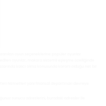
azanılan oyun seçeneklerine popüler oyunlar
edilen oyunlar, makara sistemli eşleşme özelliğinde
azarında kalıcı olma konusunda kararlı olduğu net bir
teri hizmetleri yani finansal departman devreye
ğunuz sunucu adreslerini, buradaki adresler ile