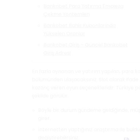
Bankobet Para Yatırma Empieza
Çekme Yöntemleri
Bankobet Bahis Kuponlarında
Yükselen Oranlar
Bankobet Giriş – Güncel Bankobet
Giriş Adresi
En fazla oynanan ve yatırım yapılan, para k
bölümünden ulaşacaksınız. Slot olarak ifade 
kazanç veren oyun seçenekleridir. Türkiye p
şekilde görülür.
Böyle bir durum gündeme geldiğinde, müş
girer.
İnternetten yaptığınız araştırma ile buldu
değiştirebilirsiniz.