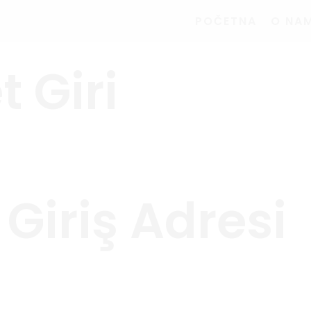
POČETNA
O NA
 Giri
Giriş Adresi