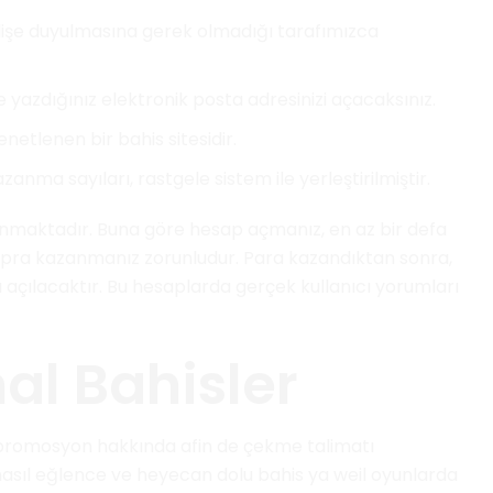
dişe duyulmasına gerek olmadığı tarafımızca
 yazdığınız elektronik posta adresinizi açacaksınız.
enetlenen bir bahis sitesidir.
azanma sayıları, rastgele sistem ile yerleştirilmiştir.
anmaktadır. Buna göre hesap açmanız, en az bir defa
a pra kazanmanız zorunludur. Para kazandıktan sonra,
çılacaktır. Bu hesaplarda gerçek kullanıcı yorumları
al Bahisler
promosyon hakkında afin de çekme talimatı
n nasıl eğlence ve heyecan dolu bahis ya weil oyunlarda