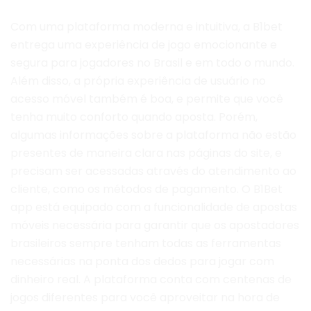
Com uma plataforma moderna e intuitiva, a B1bet
entrega uma experiência de jogo emocionante e
segura para jogadores no Brasil e em todo o mundo.
Além disso, a própria experiência de usuário no
acesso móvel também é boa, e permite que você
tenha muito conforto quando aposta. Porém,
algumas informações sobre a plataforma não estão
presentes de maneira clara nas páginas do site, e
precisam ser acessadas através do atendimento ao
cliente, como os métodos de pagamento. O B1Bet
app está equipado com a funcionalidade de apostas
móveis necessária para garantir que os apostadores
brasileiros sempre tenham todas as ferramentas
necessárias na ponta dos dedos para jogar com
dinheiro real. A plataforma conta com centenas de
jogos diferentes para você aproveitar na hora de