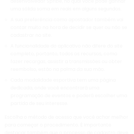
desenvolvedor Spribe, no qual você pode ganhar
uma sólida soma em reais em alguns segundos.
A sua preferência como apostador também vai
contar muito na hora de decidir se quer ou não se
cadastrar no site.
A funcionalidade do aplicativo não difere do site
completo, portanto, todos os recursos, como
fazer recargas, assistir a transmissões ou obter
reembolso, estão na palma da sua mão.
Cada modalidade esportiva tem uma página
dedicada, onde você encontrará uma
programação de eventos e poderá escolher uma
partida de seu interesse.
Escolha o método de acesso que você achar melhor
para começar o procedimento. É importante
destacar também que o processo de cadastro deve