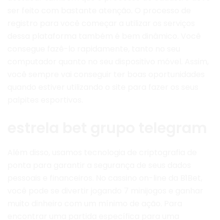
ser feito com bastante atenção. O processo de
registro para você começar a utilizar os serviços
dessa plataforma também é bem dinâmico. Você
consegue fazê-lo rapidamente, tanto no seu
computador quanto no seu dispositivo móvel. Assim,
você sempre vai conseguir ter boas oportunidades
quando estiver utilizando o site para fazer os seus
palpites esportivos.
estrela bet grupo telegram
Além disso, usamos tecnologia de criptografia de
ponta para garantir a segurança de seus dados
pessoais e financeiros. No cassino on-line da B1Bet,
você pode se divertir jogando 7 minijogos e ganhar
muito dinheiro com um mínimo de ação. Para
encontrar uma partida específica para uma