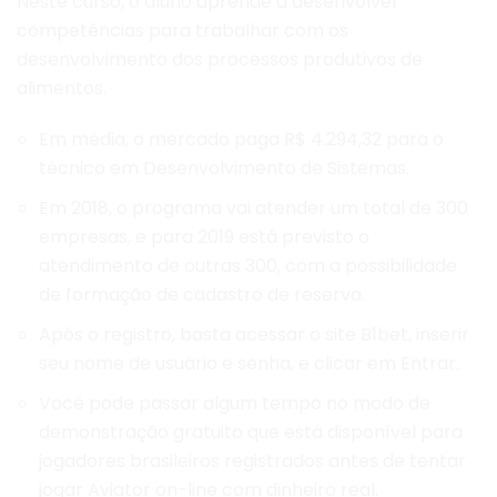
Neste curso, o aluno aprende a desenvolver
competências para trabalhar com os
desenvolvimento dos processos produtivos de
alimentos.
Em média, o mercado paga R$ 4.294,32 para o
técnico em Desenvolvimento de Sistemas.
Em 2018, o programa vai atender um total de 300
empresas, e para 2019 está previsto o
atendimento de outras 300, com a possibilidade
de formação de cadastro de reserva.
Após o registro, basta acessar o site B1bet, inserir
seu nome de usuário e senha, e clicar em Entrar.
Você pode passar algum tempo no modo de
demonstração gratuito que está disponível para
jogadores brasileiros registrados antes de tentar
jogar Aviator on-line com dinheiro real.