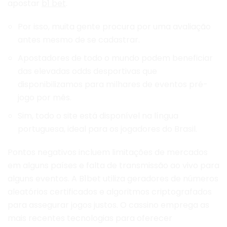
apostar
b1 bet
.
Por isso, muita gente procura por uma avaliação
antes mesmo de se cadastrar.
Apostadores de todo o mundo podem beneficiar
das elevadas odds desportivas que
disponibilizamos para milhares de eventos pré-
jogo por mês.
Sim, todo o site está disponível na língua
portuguesa, ideal para os jogadores do Brasil.
Pontos negativos incluem limitações de mercados
em alguns países e falta de transmissão ao vivo para
alguns eventos. A B1bet utiliza geradores de números
aleatórios certificados e algoritmos criptografados
para assegurar jogos justos. O cassino emprega as
mais recentes tecnologias para oferecer