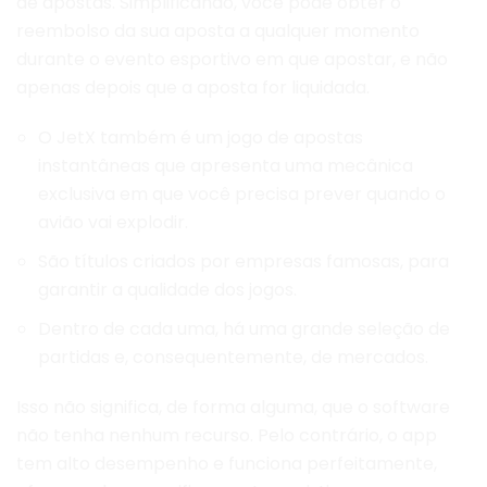
de apostas. Simplificando, você pode obter o
reembolso da sua aposta a qualquer momento
durante o evento esportivo em que apostar, e não
apenas depois que a aposta for liquidada.
O JetX também é um jogo de apostas
instantâneas que apresenta uma mecânica
exclusiva em que você precisa prever quando o
avião vai explodir.
São títulos criados por empresas famosas, para
garantir a qualidade dos jogos.
Dentro de cada uma, há uma grande seleção de
partidas e, consequentemente, de mercados.
Isso não significa, de forma alguma, que o software
não tenha nenhum recurso. Pelo contrário, o app
tem alto desempenho e funciona perfeitamente,