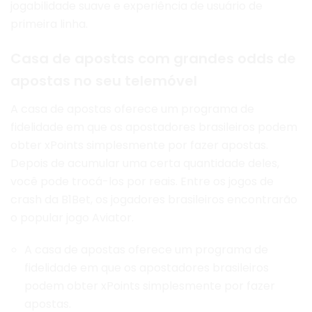
jogabilidade suave e experiência de usuário de
primeira linha.
Casa de apostas com grandes odds de
apostas no seu telemóvel
A casa de apostas oferece um programa de
fidelidade em que os apostadores brasileiros podem
obter xPoints simplesmente por fazer apostas.
Depois de acumular uma certa quantidade deles,
você pode trocá-los por reais. Entre os jogos de
crash da B1Bet, os jogadores brasileiros encontrarão
o popular jogo Aviator.
A casa de apostas oferece um programa de
fidelidade em que os apostadores brasileiros
podem obter xPoints simplesmente por fazer
apostas.