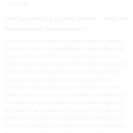
conclusão.
You’ve read our expert review – read on
for reviews from real users.
Assim você tem a certeza de que todas as opções
de apostas são de alta qualidade, e muito divertidas.
Após o B1Bet app baixar, as apostas esportivas se
tornam ainda mais convenientes e rápidas do que na
versão para desktop. Assim, os brasileiros podem
obter ganhos em dinheiro em poucos cliques
diretamente de seu dispositivo móvel, bem como
fazer apostas. Para isso, são realizadas consultorias
nas empresas participantes para a elaboração de
diagnóstico de processos, propostas de melhorias
para obter ganhos de produtividade, diminuição no
custo de produção e monitoramento de resultados.