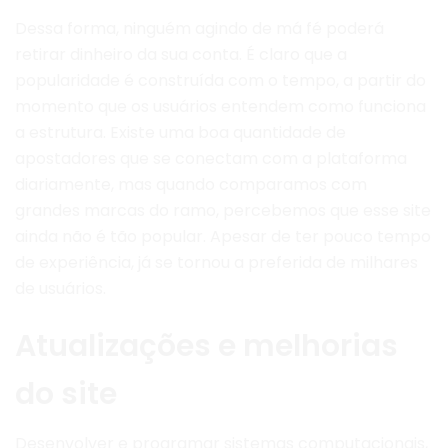
Dessa forma, ninguém agindo de má fé poderá
retirar dinheiro da sua conta. É claro que a
popularidade é construída com o tempo, a partir do
momento que os usuários entendem como funciona
a estrutura. Existe uma boa quantidade de
apostadores que se conectam com a plataforma
diariamente, mas quando comparamos com
grandes marcas do ramo, percebemos que esse site
ainda não é tão popular. Apesar de ter pouco tempo
de experiência, já se tornou a preferida de milhares
de usuários.
Atualizações e melhorias
do site
Desenvolver e programar sistemas computacionais,