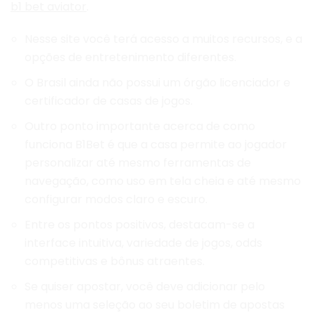
b1 bet aviator
.
Nesse site você terá acesso a muitos recursos, e a
opções de entretenimento diferentes.
O Brasil ainda não possui um órgão licenciador e
certificador de casas de jogos.
Outro ponto importante acerca de como
funciona B1Bet é que a casa permite ao jogador
personalizar até mesmo ferramentas de
navegação, como uso em tela cheia e até mesmo
configurar modos claro e escuro.
Entre os pontos positivos, destacam-se a
interface intuitiva, variedade de jogos, odds
competitivas e bônus atraentes.
Se quiser apostar, você deve adicionar pelo
menos uma seleção ao seu boletim de apostas