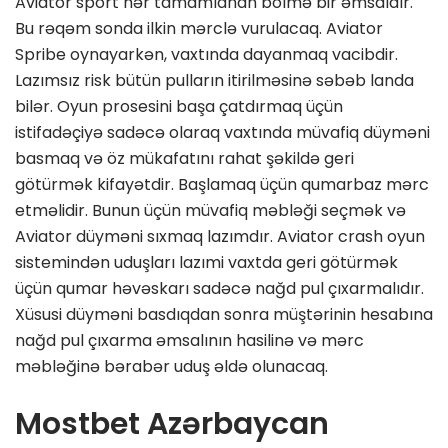
Aviator sport hər tamamlanan bölmə bir əmsaldır.
Bu rəqəm sonda ilkin mərclə vurulacaq. Aviator
Spribe oynayarkən, vaxtında dayanmaq vacibdir.
Lazımsız risk bütün pulların itirilməsinə səbəb landa
bilər. Oyun prosesini başa çatdırmaq üçün
istifadəçiyə sadəcə olaraq vaxtında müvafiq düyməni
basmaq və öz mükafatını rahat şəkildə geri
götürmək kifayətdir. Başlamaq üçün qumarbaz mərc
etməlidir. Bunun üçün müvafiq məbləği seçmək və
Aviator düyməni sıxmaq lazımdır. Aviator crash oyun
sistemindən uduşları lazımi vaxtda geri götürmək
üçün qumar həvəskarı sadəcə nağd pul çıxarmalıdır.
Xüsusi düyməni basdıqdan sonra müştərinin hesabına
nağd pul çıxarma əmsalının hasilinə və mərc
məbləğinə bərabər uduş əldə olunacaq.
Mostbet Azərbaycan