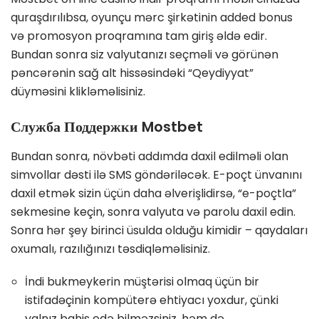
quraşdırılıbsa, oyunçu mərc şirkətinin added bonus
və promosyon proqramına tam giriş əldə edir.
Bundan sonra siz valyutanızı seçməli və görünən
pəncərənin sağ alt hissəsindəki “Qeydiyyat”
düyməsini klikləməlisiniz.
Служба Поддержки Mostbet
Bundan sonra, növbəti addımda daxil edilməli olan
simvollar dəsti ilə SMS göndəriləcək. E-poçt ünvanını
daxil etmək sizin üçün daha əlverişlidirsə, “e-poçtla”
sekmesine keçin, sonra valyuta və parolu daxil edin.
Sonra hər şey birinci üsulda olduğu kimidir – qaydaları
oxumalı, razılığınızı təsdiqləməlisiniz.
İndi bukmeykerin müştərisi olmaq üçün bir
istifadəçinin kompüterə ehtiyacı yoxdur, çünki
yalnız bahis edə bilməzsiniz, həm də