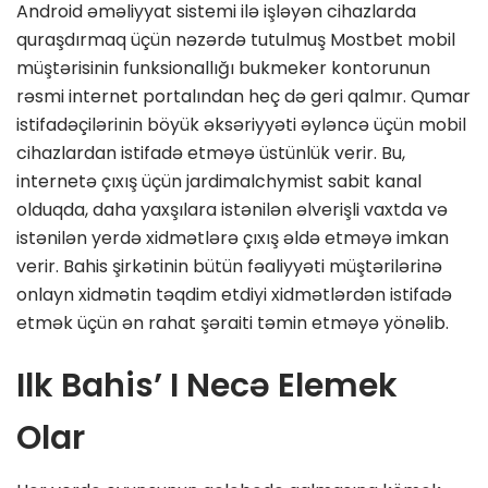
Android əməliyyat sistemi ilə işləyən cihazlarda
quraşdırmaq üçün nəzərdə tutulmuş Mostbet mobil
müştərisinin funksionallığı bukmeker kontorunun
rəsmi internet portalından heç də geri qalmır. Qumar
istifadəçilərinin böyük əksəriyyəti əyləncə üçün mobil
cihazlardan istifadə etməyə üstünlük verir. Bu,
internetə çıxış üçün jardimalchymist sabit kanal
olduqda, daha yaxşılara istənilən əlverişli vaxtda və
istənilən yerdə xidmətlərə çıxış əldə etməyə imkan
verir. Bahis şirkətinin bütün fəaliyyəti müştərilərinə
onlayn xidmətin təqdim etdiyi xidmətlərdən istifadə
etmək üçün ən rahat şəraiti təmin etməyə yönəlib.
Ilk Bahis’ I Necə Elemek
Olar