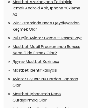
Mostbet Azərbaycan Tətbiqinin
Icmalı Android Apk, Iphone Yükləmə
Az
Win Sistemində Necə Qeydiyyatdan
Keçmək Olar
Pul Üçün Aviator Game — Rəsmi Sayt
Mostbet Mobil Proqramında Bonusu
Necə Əldə Etmək Olar?
Другие Mostbet Kazinosu
Mostbet Identifikasiyası
Aviator Oyunu’ Nu Hardan Tapmaq
Olar
Mostbet Iphone-da Necə
Quraşdırmaq Olar