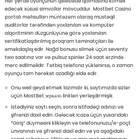
Hər yerdə oyunçunun qələbədə qalmasına kömək
edəcək xüsusi simvollar mövcuddur. Mostbet Casino
portalı məhsulları müntəzəm olaraq müstəqil
auditorlar tərəfindən yoxlanılan və kompüter
alqoritminin düzgünlüyünə görə yoxlanılan
sertifikatlaşdırılmış proqram təminatçıları ilə
əməkdaşlıq edir. Nağd bonusu silmək üçün seventy
two saatınız var və pulsuz spinlər 24 saat ərzində
mərc edilməlidir. Tətbiq telefona yüklənirsə, o zaman
oyunçu tam hərəkət azadlığı əldə edir.
Onu weil qeyd etmək lazımdır ki, saytımızda sizlər
üçün MostBet зеркало linkləri yerləşdirmişik.
İstədiyiniz saytı seçin, sonra istifadəçi adınızı və
şifrənizi daxil edin. Gələcək icazə üçün yuxarıdakı
“Giriş” düyməsini klikləyin və telefonunuzu/e-poçt
ünvanınızı və şifrənizi daxil edin və ya aşağıdakı