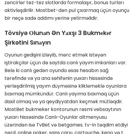
zəncirlər tez-tez slotlarda formalaşır, bonus turları
aktivləşdirilir. Mostbet-dən pul çıxarmaq üçün oyunçu
bir neçə sadə addımı yerinə yetirməlidir.
Tövsiyə Оlunаn Ən Yаxşı 3 Bukmеkеr
Şirkətini Sınаyın
Oyunun gedişini izləyib, mərc etmək istəyən
iştirakçılar üçün də saytda canlı yayım imkanları var.
Belə ki canlı gedən oyunda əsas hesabın sağ
tərəfində və ya ana səhifənin yuxarı hissəsində
yerləşdirilmiş yayım düyməsinə klikləməklə oyunlara
baxmaq mümkündür. Canlı yayıma baxmaq üçün
daxil olmaq və ya qeydiyyatdan keçmək mütləqdir.
MostBet bukmeker kontorunun rəsmi vebsaytının
yuxarı hissəsində Canlı-Oyunlar altmenyusu
üzərindən isə TvBet və betgames. tv-in təqdim etdiyi
nərd, online poker, şans çarxı, cartouche, keno və t.