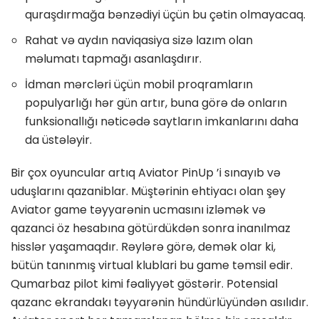
quraşdırmağa bənzədiyi üçün bu çətin olmayacaq.
Rahat və aydın naviqasiya sizə lazım olan
məlumatı tapmağı asanlaşdırır.
İdman mərcləri üçün mobil proqramların
populyarlığı hər gün artır, buna görə də onların
funksionallığı nəticədə saytların imkanlarını daha
da üstələyir.
Bir çox oyuncular artıq Aviator PinUp ’i sınayıb və
uduşlarını qazaniblar. Müştərinin ehtiyacı olan şey
Aviator game təyyarənin ucmasını izləmək və
qazanci öz hesabına götürdükdən sonra inanılmaz
hisslər yaşamaqdır. Rəylərə görə, demək olar ki,
bütün tanınmış virtual klublari bu game təmsil edir.
Qumarbaz pilot kimi fəaliyyət göstərir. Potensial
qazanc ekrandakı təyyarənin hündürlüyündən asılıdır.