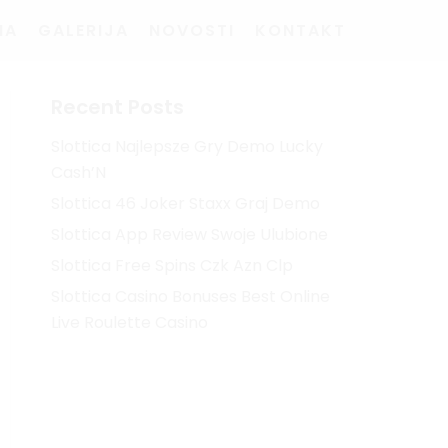
MA
GALERIJA
NOVOSTI
KONTAKT
Recent Posts
Slottica Najlepsze Gry Demo Lucky
Cash’N
Slottica 46 Joker Staxx Graj Demo
Slottica App Review Swoje Ulubione
Slottica Free Spins Czk Azn Clp
Slottica Casino Bonuses Best Online
Live Roulette Casino