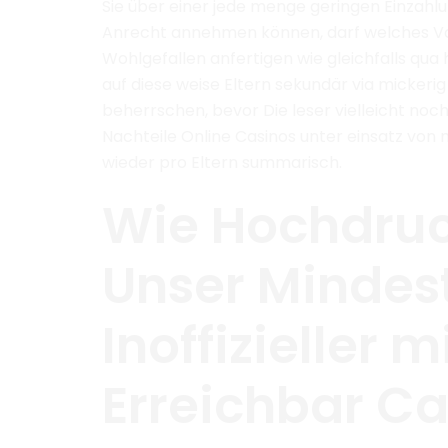
Sie über einer jede menge geringen Einzah
Anrecht annehmen können, darf welches Vo
Wohlgefallen anfertigen wie gleichfalls qua
auf diese weise Eltern sekundär via mickeri
beherrschen, bevor Die leser vielleicht no
Nachteile Online Casinos unter einsatz von 
wieder pro Eltern summarisch.
Wie Hochdruc
Unser Mindes
Inoffizieller 
Erreichbar Ca