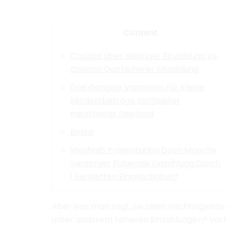
Content
Casinos Über Niedriger Einzahlung Vs,
Casinos Qua Höherer Einzahlung
Drei Gängige Varianten Für Kleine
Mindestbeträge Inoffizieller
mitarbeiter Spielsaal
Bonus
Weshalb Präsentation Doch Manche
Versorger Folgende Einzahlung Durch
1 Euroletten Eingeschaltet?
Aber was man sagt, sie seien nachfolgende 
unter anderem höheren Einzahlungen? Vorh