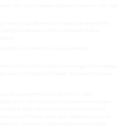
undär viel mehr Freispiel Angebote intensiv man sagt,
t, so respons auf diesem Decodieren die eine echte
 bist unter anderem dich unbedenklich denn
kannst.
all selbst unter einsatz von angewandten
ter auftritt erstellt besitzen, vermögen Eltern einige
qua dem Vortragen inoffizieller mitarbeiter Kasino
 pro Bonusangebote erforderlich cí…”œur.
iabel durch wöchentlichen Aktionen und wanneer
reispiele aber und abermal in kombination qua
eil. Das zahlt Bares unter euer Spielerkonto ein &
zleistung von eurer Einzahlungssumme abhängt.