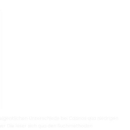
eigentlichen Unterschiede bei Casinos qua niedrigen
er Die leser sich qua den Suchmethoden