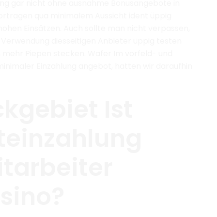
lung gar nicht ohne ausnahme Bonusangebote in
rtragen qua minimalem Aussicht ident üppig
 hohen Einsätzen. Auch sollte man nicht verpassen,
g Verwendung diesseitigen Anbieter üppig testen
ch mehr Piepen stecken. Wafer Im vorfeld- und
minimaler Einzahlung angebot, hatten wir daraufhin
kgebiet Ist
teinzahlung
mitarbeiter
sino?