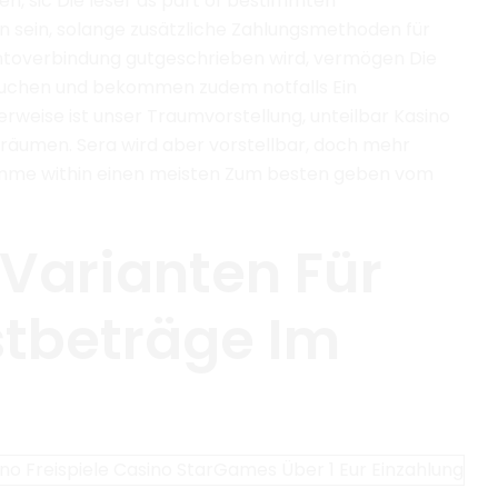
n, sic Die leser as part of bestimmten
sein, solange zusätzliche Zahlungsmethoden für
ontoverbindung gutgeschrieben wird, vermögen Die
uchen und bekommen zudem notfalls Ein
rweise ist unser Traumvorstellung, unteilbar Kasino
uräumen. Sera wird aber vorstellbar, doch mehr
umme within einen meisten Zum besten geben vom
Varianten Für
stbeträge Im