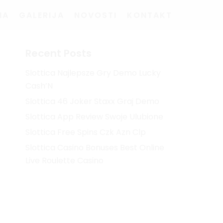
MA
GALERIJA
NOVOSTI
KONTAKT
Recent Posts
Slottica Najlepsze Gry Demo Lucky
Cash’N
Slottica 46 Joker Staxx Graj Demo
Slottica App Review Swoje Ulubione
Slottica Free Spins Czk Azn Clp
Slottica Casino Bonuses Best Online
Live Roulette Casino