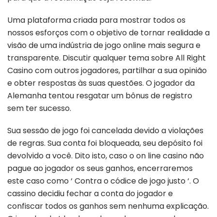
Uma plataforma criada para mostrar todos os
nossos esforços com o objetivo de tornar realidade a
visão de uma indústria de jogo online mais segura e
transparente. Discutir qualquer tema sobre All Right
Casino com outros jogadores, partilhar a sua opinião
e obter respostas às suas questões. O jogador da
Alemanha tentou resgatar um bônus de registro
sem ter sucesso.
Sua sessão de jogo foi cancelada devido a violações
de regras. Sua conta foi bloqueada, seu depósito foi
devolvido a você. Dito isto, caso o on line casino não
pague ao jogador os seus ganhos, encerraremos
este caso como ‘ Contra o códice de jogo justo ‘. O
cassino decidiu fechar a conta do jogador e
confiscar todos os ganhos sem nenhuma explicação.