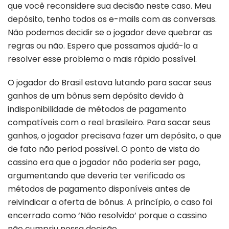
que você reconsidere sua decisão neste caso. Meu
depósito, tenho todos os e-mails com as conversas.
Não podemos decidir se o jogador deve quebrar as
regras ou não. Espero que possamos ajudá-lo a
resolver esse problema o mais rápido possível.
O jogador do Brasil estava lutando para sacar seus
ganhos de um bônus sem depósito devido à
indisponibilidade de métodos de pagamento
compatíveis com o real brasileiro. Para sacar seus
ganhos, o jogador precisava fazer um depósito, o que
de fato não period possível. O ponto de vista do
cassino era que o jogador não poderia ser pago,
argumentando que deveria ter verificado os
métodos de pagamento disponíveis antes de
reivindicar a oferta de bônus. A princípio, o caso foi
encerrado como ‘Não resolvido’ porque o cassino
não cumpriu nossa decisão.