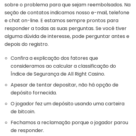
sobre o problema para que sejam reembolsados. Na
seção de contatos indicamos nosso e-mail, telefone
e chat on-line. E estamos sempre prontos para
responder a todas as suas perguntas. Se você tiver
alguma dúvida de interesse, pode perguntar antes e
depois do registro.
Confira a explicação dos fatores que
consideramos ao calcular a classificação do
Índice de Segurança de All Right Casino.
Apesar de tentar depositar, não há opção de
depósito fornecida.
O jogador fez um depósito usando uma carteira
de bitcoin.
Fechamos a reclamação porque o jogador parou
de responder.