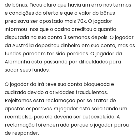
de bônus. Ficou claro que havia um erro nos termos
e condições da oferta e que o valor do bônus
precisava ser apostado mais 70x. O jogador
informou-nos que o casino creditou a quantia
disputada na sua conta 3 semanas depois. O jogador
da Austrália depositou dinheiro em sua conta, mas os
fundos parecem ter sido perdidos. O jogador da
Alemanha está passando por dificuldades para
sacar seus fundos.
O jogador do Irã teve sua conta bloqueada e
auditada devido a atividades fraudulentas.
Rejeitamos esta reclamação por se tratar de
apostas esportivas. O jogador está solicitando um
reembolso, pois ele deveria ser autoexcluído. A
reclamação foi encerrada porque o jogador parou
de responder.