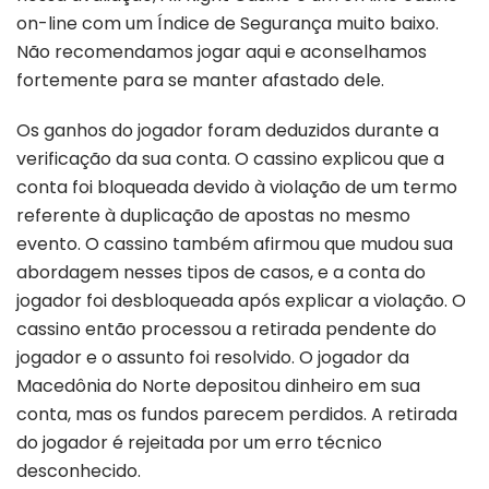
on-line com um Índice de Segurança muito baixo.
Não recomendamos jogar aqui e aconselhamos
fortemente para se manter afastado dele.
Os ganhos do jogador foram deduzidos durante a
verificação da sua conta. O cassino explicou que a
conta foi bloqueada devido à violação de um termo
referente à duplicação de apostas no mesmo
evento. O cassino também afirmou que mudou sua
abordagem nesses tipos de casos, e a conta do
jogador foi desbloqueada após explicar a violação. O
cassino então processou a retirada pendente do
jogador e o assunto foi resolvido. O jogador da
Macedônia do Norte depositou dinheiro em sua
conta, mas os fundos parecem perdidos. A retirada
do jogador é rejeitada por um erro técnico
desconhecido.