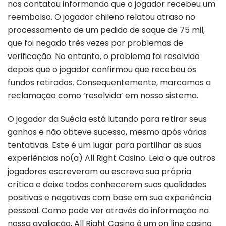
nos contatou informando que o jogador recebeu um
reembolso. O jogador chileno relatou atraso no
processamento de um pedido de saque de 75 mil,
que foi negado três vezes por problemas de
verificação. No entanto, o problema foi resolvido
depois que o jogador confirmou que recebeu os
fundos retirados. Consequentemente, marcamos a
reclamação como ‘resolvida’ em nosso sistema.
O jogador da Suécia está lutando para retirar seus
ganhos e não obteve sucesso, mesmo após várias
tentativas. Este é um lugar para partilhar as suas
experiências no(a) All Right Casino. Leia o que outros
jogadores escreveram ou escreva sua própria
crítica e deixe todos conhecerem suas qualidades
positivas e negativas com base em sua experiência
pessoal. Como pode ver através da informação na
nossa avaliação, All Right Casino é um on line casino