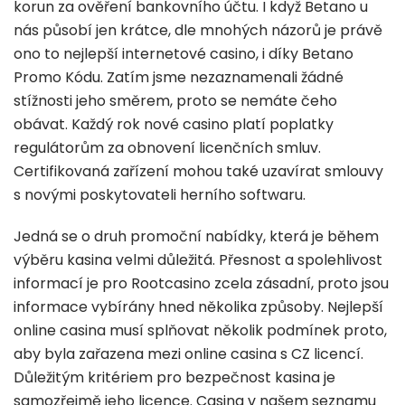
korun za ověření bankovního účtu. I když Betano u
nás působí jen krátce, dle mnohých názorů je právě
ono to nejlepší internetové casino, i díky Betano
Promo Kódu. Zatím jsme nezaznamenali žádné
stížnosti jeho směrem, proto se nemáte čeho
obávat. Každý rok nové casino platí poplatky
regulátorům za obnovení licenčních smluv.
Certifikovaná zařízení mohou také uzavírat smlouvy
s novými poskytovateli herního softwaru.
Jedná se o druh promoční nabídky, která je během
výběru kasina velmi důležitá. Přesnost a spolehlivost
informací je pro Rootcasino zcela zásadní, proto jsou
informace vybírány hned několika způsoby. Nejlepší
online casina musí splňovat několik podmínek proto,
aby byla zařazena mezi online casina s CZ licencí.
Důležitým kritériem pro bezpečnost kasina je
samozřejmě jeho licence. Casina v našem seznamu