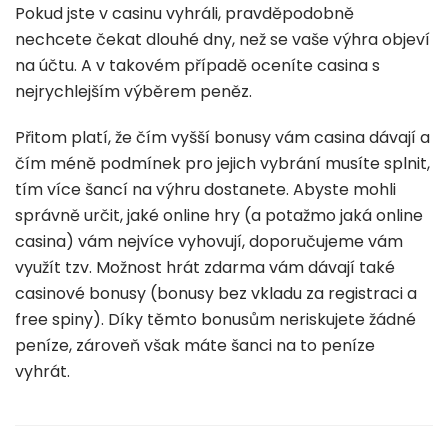
Pokud jste v casinu vyhráli, pravděpodobně
nechcete čekat dlouhé dny, než se vaše výhra objeví
na účtu. A v takovém případě oceníte casina s
nejrychlejším výběrem peněz.
Přitom platí, že čím vyšší bonusy vám casina dávají a
čím méně podmínek pro jejich vybrání musíte splnit,
tím více šancí na výhru dostanete. Abyste mohli
správně určit, jaké online hry (a potažmo jaká online
casina) vám nejvíce vyhovují, doporučujeme vám
využít tzv. Možnost hrát zdarma vám dávají také
casinové bonusy (bonusy bez vkladu za registraci a
free spiny). Díky těmto bonusům neriskujete žádné
peníze, zároveň však máte šanci na to peníze
vyhrát.