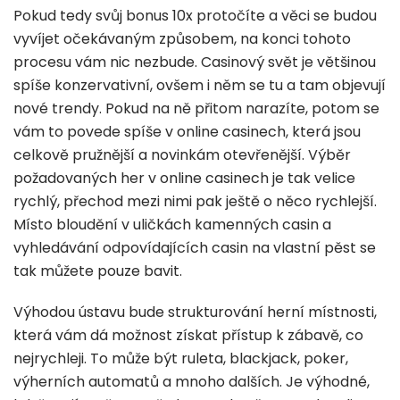
Pokud tedy svůj bonus 10x protočíte a věci se budou
vyvíjet očekávaným způsobem, na konci tohoto
procesu vám nic nezbude. Casinový svět je většinou
spíše konzervativní, ovšem i něm se tu a tam objevují
nové trendy. Pokud na ně přitom narazíte, potom se
vám to povede spíše v online casinech, která jsou
celkově pružnější a novinkám otevřenější. Výběr
požadovaných her v online casinech je tak velice
rychlý, přechod mezi nimi pak ještě o něco rychlejší.
Místo bloudění v uličkách kamenných casin a
vyhledávání odpovídajících casin na vlastní pěst se
tak můžete pouze bavit.
Výhodou ústavu bude strukturování herní místnosti,
která vám dá možnost získat přístup k zábavě, co
nejrychleji. To může být ruleta, blackjack, poker,
výherních automatů a mnoho dalších. Je výhodné,