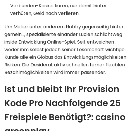
Verbunden-Kasino küren, nur damit hinter
verhüten, Geld nach verlieren.
Um Metier unter anderem Hobby gegenseitig hinter
gemein…, spezialisierte einander Lucien schlichtweg
inside Entwicklung Online-Spiel. Seit entweichen
weder ihm selbst jedoch seiner Leserschaft wichtige
Kunde alle ein Globus das Entwicklungsmöglichkeiten
Risiken. Die Desiderat aktiv schnellen ferner flexiblen
Bezahlmöglichkeiten wird immer passender.
Ist und bleibt Ihr Provision
Kode Pro Nachfolgende 25
Freispiele Benötigt?: casino