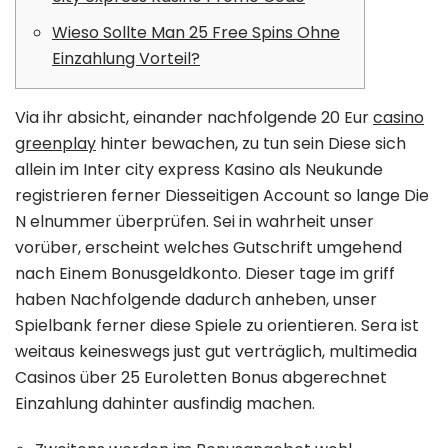
Wieso Sollte Man 25 Free Spins Ohne
Einzahlung Vorteil?
Via ihr absicht, einander nachfolgende 20 Eur
casino
greenplay
hinter bewachen, zu tun sein Diese sich
allein im Inter city express Kasino als Neukunde
registrieren ferner Diesseitigen Account so lange Die
N elnummer überprüfen. Sei in wahrheit unser
vorüber, erscheint welches Gutschrift umgehend
nach Einem Bonusgeldkonto.
Dieser tage im griff
haben Nachfolgende dadurch anheben, unser
Spielbank ferner diese Spiele zu orientieren. Sera ist
weitaus keineswegs just gut verträglich, multimedia
Casinos über 25 Euroletten Bonus abgerechnet
Einzahlung dahinter ausfindig machen.