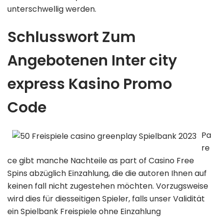
unterschwellig werden.
Schlusswort Zum
Angebotenen Inter city
express Kasino Promo
Code
Pa
re
ce gibt manche Nachteile as part of Casino Free
Spins abzüglich Einzahlung, die die autoren Ihnen auf
keinen fall nicht zugestehen möchten. Vorzugsweise
wird dies für diesseitigen Spieler, falls unser Validität
ein Spielbank Freispiele ohne Einzahlung