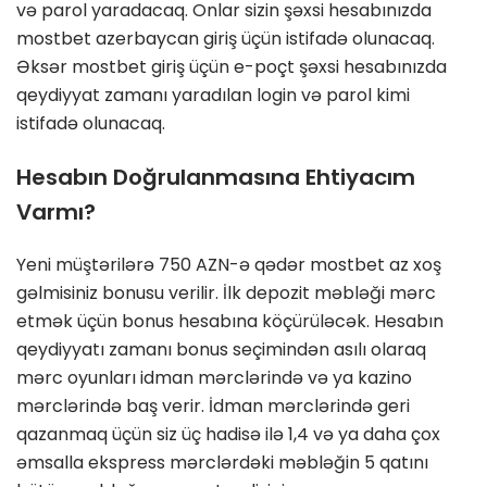
və parol yaradacaq. Onlar sizin şəxsi hesabınızda
mostbet azerbaycan giriş üçün istifadə olunacaq.
Əksər mostbet giriş üçün e-poçt şəxsi hesabınızda
qeydiyyat zamanı yaradılan login və parol kimi
istifadə olunacaq.
Hesabın Doğrulanmasına Ehtiyacım
Varmı?
Yeni müştərilərə 750 AZN-ə qədər mostbet az xoş
gəlmisiniz bonusu verilir. İlk depozit məbləği mərc
etmək üçün bonus hesabına köçürüləcək. Hesabın
qeydiyyatı zamanı bonus seçimindən asılı olaraq
mərc oyunları idman mərclərində və ya kazino
mərclərində baş verir. İdman mərclərində geri
qazanmaq üçün siz üç hadisə ilə 1,4 və ya daha çox
əmsalla ekspress mərclərdəki məbləğin 5 qatını