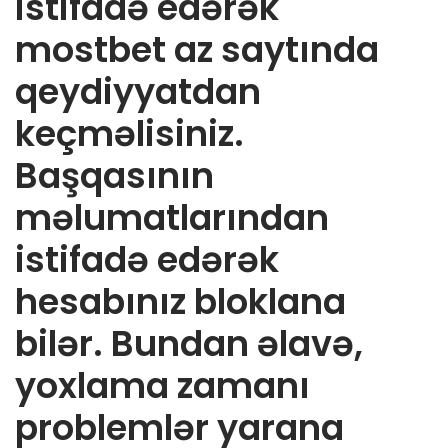
istifadə edərək
mostbet az saytında
qeydiyyatdan
keçməlisiniz.
Başqasının
məlumatlarından
istifadə edərək
hesabınız bloklana
bilər. Bundan əlavə,
yoxlama zamanı
problemlər yarana