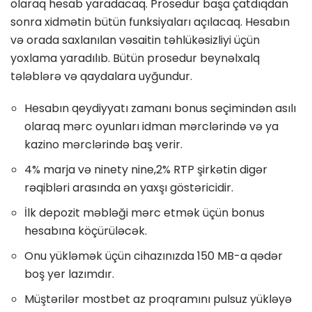
olaraq hesab yaradacaq. Prosedur başa çatdıqdan
sonra xidmətin bütün funksiyaları açılacaq. Hesabın
və orada saxlanılan vəsaitin təhlükəsizliyi üçün
yoxlama yaradılıb. Bütün prosedur beynəlxalq
tələblərə və qaydalara uyğundur.
Hesabın qeydiyyatı zamanı bonus seçimindən asılı
olaraq mərc oyunları idman mərclərində və ya
kazino mərclərində baş verir.
4% marja və ninety nine,2% RTP şirkətin digər
rəqibləri arasında ən yaxşı göstəricidir.
İlk depozit məbləği mərc etmək üçün bonus
hesabına köçürüləcək.
Onu yükləmək üçün cihazınızda 150 MB-a qədər
boş yer lazımdır.
Müştərilər mostbet az proqramını pulsuz yükləyə