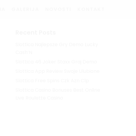
MA
GALERIJA
NOVOSTI
KONTAKT
Recent Posts
Slottica Najlepsze Gry Demo Lucky
Cash’N
Slottica 46 Joker Staxx Graj Demo
Slottica App Review Swoje Ulubione
Slottica Free Spins Czk Azn Clp
Slottica Casino Bonuses Best Online
Live Roulette Casino