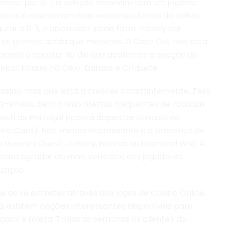
ncer por 0-1, a seleção brasileira tem um jogador
estes já acertaram duas vezes nos ferros da baliza.
gurar o 0-1, o apostador pode fazer money out
os ganhos, ainda que menores. O Cash Out não está
locada a aposta. No dia que avaliamos a secção de
tebol, Hóquei no Gelo, Dardos e Críquete.
Casino, mas que está a crescer constantemente. Terá
as-vindas, bem como ofertas frequentes de rodadas
oosh de Portugal poderá depositar através de
asterCard). Não menos interessante é a presença de
e Gonzo’s Quest, Jumanji, Narcos ou Diamond Wild. A
 para agradar ao mais veterano dos jogadores,
zação.
e de se entreter através dos jogos de Casino Online.
a, existem opções interessantes disponíveis para
kjack e roleta. Todas as semanas os clientes do