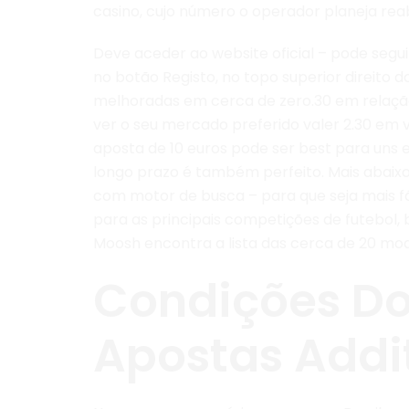
casino, cujo número o operador planeja rea
Deve aceder ao website oficial – pode segui
no botão Registo, no topo superior direito
melhoradas em cerca de zero.30 em relação a
ver o seu mercado preferido valer 2.30 em 
aposta de 10 euros pode ser best para uns 
longo prazo é também perfeito. Mais abaixo
com motor de busca – para que seja mais f
para as principais competições de futebol, b
Moosh encontra a lista das cerca de 20 mo
Condições D
Apostas Addi