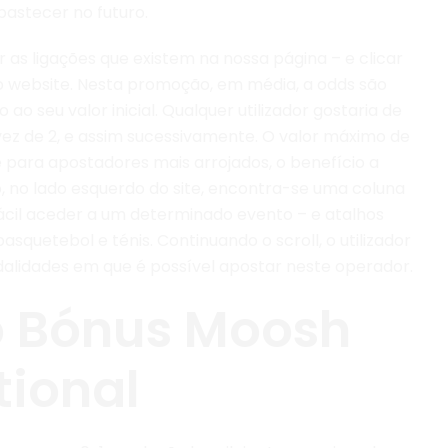
bastecer no futuro.
r as ligações que existem na nossa página – e clicar
 do website. Nesta promoção, em média, a odds são
o seu valor inicial. Qualquer utilizador gostaria de
vez de 2, e assim sucessivamente. O valor máximo de
e para apostadores mais arrojados, o benefício a
, no lado esquerdo do site, encontra-se uma coluna
ácil aceder a um determinado evento – e atalhos
asquetebol e ténis. Continuando o scroll, o utilizador
dalidades em que é possível apostar neste operador.
o Bónus Moosh
tional