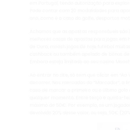
em Portugal, tendo autorização para explora
Pode contar com 20 modalidades para apos
ano, como é o caso do golfe, desportos mot
Achamos que as apostas responsáveis são
melhores casas de apostas para jogos em he
de Ouro, moosh jogos de hoje futebol muita
cashback ou também apelado de bónus de r
Embora esteja limitado ao seu casino Moosh, 
Ao entrar no site, só tem que clicar em “Ao
decorrer. Nos mercados do “Marcador”, a lin
caso de marcar o primeiro ou o último golo 
qualquer momento. Entre terça e quinta-fe
máximo de 50€. Por exemplo, se um jogador 
devolvido 20% desse valor, ou seja, 50€ (2