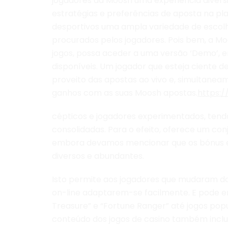
jogadores da Moosh uma experiência diversi
estratégias e preferências de aposta na p
desportivos uma ampla variedade de escol
procurados pelos jogadores. Pois bem, a M
jogos, possa aceder a uma versão ‘Demo’, 
disponíveis. Um jogador que esteja ciente 
proveito das apostas ao vivo e, simultanea
ganhos com as suas Moosh apostas.
https:
cépticos e jogadores experimentados, tend
consolidadas. Para o efeito, oferece um co
embora devamos mencionar que os bónus e
diversos e abundantes.
Isto permite aos jogadores que mudaram do
on-line adaptarem-se facilmente. E pode 
Treasure” e “Fortune Ranger” até jogos popu
conteúdo dos jogos de casino também inclui 