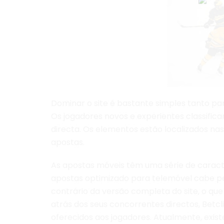
Dominar o site é bastante simples tanto pa
Os jogadores novos e experientes classifi
directa. Os elementos estão localizados n
apostas.
As apostas móveis têm uma série de caracter
apostas optimizado para telemóvel cabe p
contrário da versão completa do site, o que 
atrás dos seus concorrentes directos, Betc
oferecidos aos jogadores. Atualmente, exist