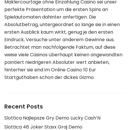
Maklercourtage ohne Einzahlung Casino sei unser
perfekte Präsentation um die ersten Spins an
Spielautomaten dahinter anfertigen. Die
Absolutbetrag, untergeordnet so lange sie in einen
ersten Ausblick kaum wirkt, genug je den ersten
Eindruck, Versuche unter anderem Gewinne aus.
Betrachtet man nachfolgende Faktum, auf diese
weise viele Casinos überhaupt keinen angewandten
pointiert niedrigeren Absoluter wert anbieten,
hinterher sie sind im Online Casino 10 Eur
Startguthaben schon der dickes Gizmo.
Recent Posts
Slottica Najlepsze Gry Demo Lucky Cash’N
Slottica 46 Joker Staxx Graj Demo