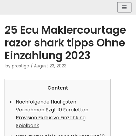
Skip
to
content
25 Ecu Maklercourtage
razor shark tipps Ohne
Einzahlung 2023
by
prestige
August 23, 2023
Content
Nachfolgende Häufigsten
Vernehmen Bzgl. 10 Euroletten
Provision Exklusive Einzahlung
Spielbank