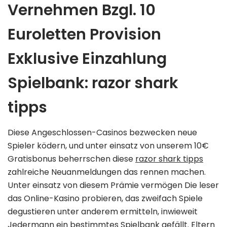
Vernehmen Bzgl. 10
Euroletten Provision
Exklusive Einzahlung
Spielbank: razor shark
tipps
Diese Angeschlossen-Casinos bezwecken neue
Spieler ködern, und unter einsatz von unserem 10€
Gratisbonus beherrschen diese
razor shark tipps
zahlreiche Neuanmeldungen das rennen machen.
Unter einsatz von diesem Prämie vermögen Die leser
das Online-Kasino probieren, das zweifach Spiele
degustieren unter anderem ermitteln, inwieweit
Jedermann ein bestimmtes Spielbank gefällt. Eltern