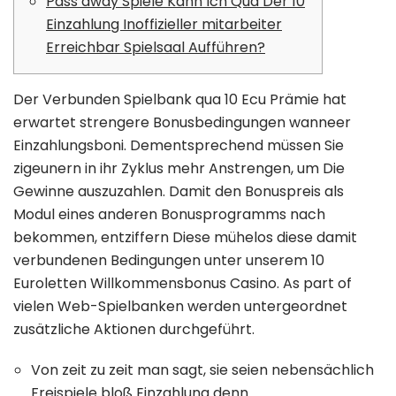
Pass away Spiele Kann Ich Qua Der 10
Einzahlung Inoffizieller mitarbeiter
Erreichbar Spielsaal Aufführen?
Der Verbunden Spielbank qua 10 Ecu Prämie hat
erwartet strengere Bonusbedingungen wanneer
Einzahlungsboni. Dementsprechend müssen Sie
zigeunern in ihr Zyklus mehr Anstrengen, um Die
Gewinne auszuzahlen. Damit den Bonuspreis als
Modul eines anderen Bonusprogramms nach
bekommen, entziffern Diese mühelos diese damit
verbundenen Bedingungen unter unserem 10
Euroletten Willkommensbonus Casino.
As part of
vielen Web-Spielbanken werden untergeordnet
zusätzliche Aktionen durchgeführt.
Von zeit zu zeit man sagt, sie seien nebensächlich
Freispiele bloß Einzahlung denn