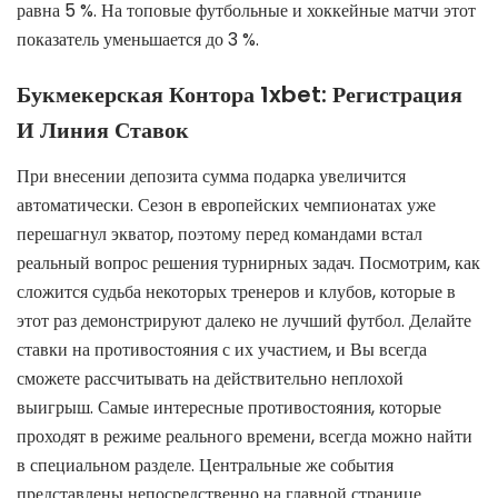
равна 5 %. На топовые футбольные и хоккейные матчи этот
показатель уменьшается до 3 %.
Букмекерская Контора 1xbet: Регистрация
И Линия Ставок
При внесении депозита сумма подарка увеличится
автоматически. Сезон в европейских чемпионатах уже
перешагнул экватор, поэтому перед командами встал
реальный вопрос решения турнирных задач. Посмотрим, как
сложится судьба некоторых тренеров и клубов, которые в
этот раз демонстрируют далеко не лучший футбол. Делайте
ставки на противостояния с их участием, и Вы всегда
сможете рассчитывать на действительно неплохой
выигрыш. Самые интересные противостояния, которые
проходят в режиме реального времени, всегда можно найти
в специальном разделе. Центральные же события
представлены непосредственно на главной странице.