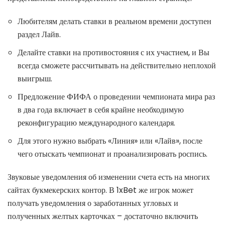
Любителям делать ставки в реальном времени доступен
раздел Лайв.
Делайте ставки на противостояния с их участием, и Вы
всегда сможете рассчитывать на действительно неплохой
выигрыш.
Предложение ФИФА о проведении чемпионата мира раз
в два года включает в себя крайне необходимую
реконфигурацию международного календаря.
Для этого нужно выбрать «Линия» или «Лайв», после
чего отыскать чемпионат и проанализировать роспись.
Звуковые уведомления об изменении счета есть на многих
сайтах букмекерских контор. В 1xBet же игрок может
получать уведомления о заработанных угловых и
полученных желтых карточках – достаточно включить