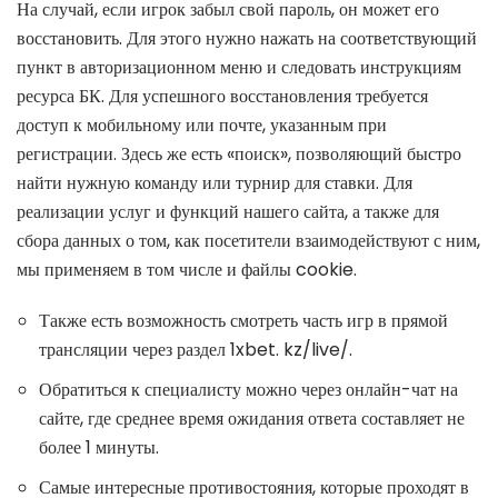
На случай, если игрок забыл свой пароль, он может его
восстановить. Для этого нужно нажать на соответствующий
пункт в авторизационном меню и следовать инструкциям
ресурса БК. Для успешного восстановления требуется
доступ к мобильному или почте, указанным при
регистрации. Здесь же есть «поиск», позволяющий быстро
найти нужную команду или турнир для ставки. Для
реализации услуг и функций нашего сайта, а также для
сбора данных о том, как посетители взаимодействуют с ним,
мы применяем в том числе и файлы cookie.
Также есть возможность смотреть часть игр в прямой
трансляции через раздел 1xbet. kz/live/.
Обратиться к специалисту можно через онлайн-чат на
сайте, где среднее время ожидания ответа составляет не
более 1 минуты.
Самые интересные противостояния, которые проходят в