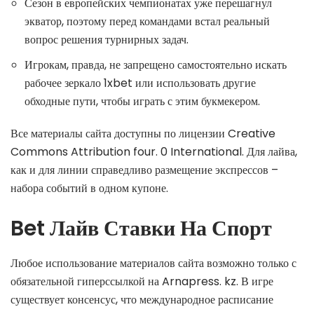
Сезон в европейских чемпионатах уже перешагнул
экватор, поэтому перед командами встал реальный
вопрос решения турнирных задач.
Игрокам, правда, не запрещено самостоятельно искать
рабочее зеркало 1xbet или использовать другие
обходные пути, чтобы играть с этим букмекером.
Все материалы сайта доступны по лицензии Creative
Commons Attribution four. 0 International. Для лайва,
как и для линии справедливо размещение экспрессов –
набора событий в одном купоне.
Bet Лайв Ставки На Спорт
Любое использование материалов сайта возможно только с
обязательной гиперссылкой на Arnapress. kz. В игре
существует консенсус, что международное расписание