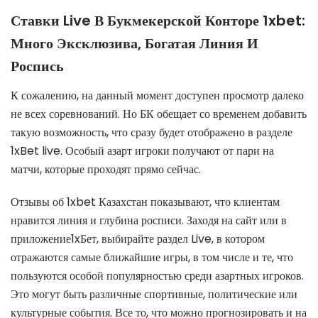
Ставки Live В Букмекерской Конторе 1xbet:
Много Эксклюзива, Богатая Линия И
Роспись
К сожалению, на данный момент доступен просмотр далеко
не всех соревнований. Но БК обещает со временем добавить
такую возможность, что сразу будет отображено в разделе
1xBet live. Особый азарт игроки получают от пари на
матчи, которые проходят прямо сейчас.
Отзывы об 1xbet Казахстан показывают, что клиентам
нравится линия и глубина росписи. Заходя на сайт или в
приложение1xБет, выбирайте раздел Live, в котором
отражаются самые ближайшие игры, в том числе и те, что
пользуются особой популярностью среди азартных игроков.
Это могут быть различные спортивные, политические или
культурные события. Все то, что можно прогнозировать и на