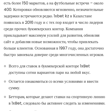
есть более 150 маркетов, а на футбольные встречи – около
400. Котировки обновляются мгновенно, незначительные
задержки встречаются редко. 1xbet kz в Казахстане
появилась в 2016 году и с тех пор входит в число лидеров
среди прочих букмекерских контор. Компания
прикладывает максимум усилий для развития, обновляя
сайт и добавляя новые возможности, чтобы привлекать
больше клиентов. Основанная в 1997 году, она достаточно
быстро завоевала доверие среди многочисленных игроков.
Всего для ставок в букмекерской конторе 1xBet
доступны сотни вариантов пари на любой вкус.
Остается ознакомиться со всеми условиями и ввести
сумму.
Бетторам, которые делают ставки на спортивную линию
в 1xBet, следовало бы активнее следить за изменениями.