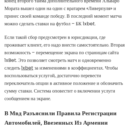
конец второго тайма дополнительного времени Альваро
Мората вышел один на один с вратарем «Ливерпуля» и
принес своей команде победу. В последний момент матча
можно сделать ставки на футбол – БК 1xbet.
Если такой сбор предусмотрен в юрисдикции, где
проживает клиент, его надо внести самостоятельно. Вторая
возможность – перемещение экрана по страницам сайта
1xBet. Это позволяет смотреть матч и одновременно
следить
1xbet
за изменениями в коэффициентах. Чтобы
воспользоваться услугой, достаточно перевести
переключатель опции в активное положение и обозначить
сумму ставки. Система оповестит о включении услуги
сообщением на экране.
В Мвд Разъяснили Правила Регистрации
Автомобилей, Ввезенных Из Армении