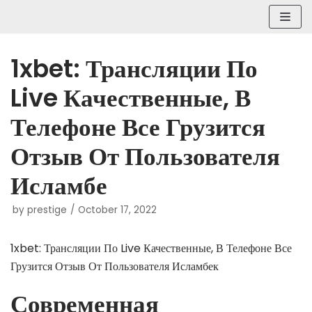
Skip
to
content
1xbet: Трансляции По
Live Качественные, В
Телефоне Все Грузится
Отзыв От Пользователя
Исламбе
by
prestige
October 17, 2022
1xbet: Трансляции По Live Качественные, В Телефоне Все
Грузится Отзыв От Пользователя Исламбек
Современная