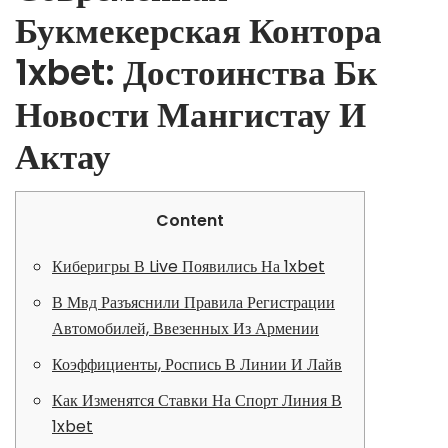
Букмекерская Контора
1xbet: Достоинства Бк
Новости Мангистау И
Актау
Content
Киберигры В Live Появились На 1xbet
В Мвд Разъяснили Правила Регистрации
Автомобилей, Ввезенных Из Армении
Коэффициенты, Роспись В Линии И Лайв
Как Изменятся Ставки На Спорт Линия В
1xbet