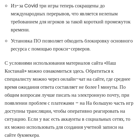
Из-за Covid три игры теперь сокращены до
международных перерывов, что является нелепым
требованием для игроков за такой короткий промежуток
времени.
Установка ПО позволяет обходить блокировку основного
ресурса с помощью прокси-серверов.
С условиями использования материалов сайта «Наш
Костанай» можно ознакомиться здесь. Обратиться к
специалисту можно через онлайн-чат на сайте, где среднее
время ожидания ответа составляет не более 1 минуты. По
общим вопросам лучше писать на электронную почту, при
появлении проблем с платежами – на На большую часть игр
доступны трансляции, чтобы оперативно реагировать на
ситуацию. Если у вас есть аккаунты в социальных сетях, то
их можно использовать для создания учетной записи на
сайте букмекера.