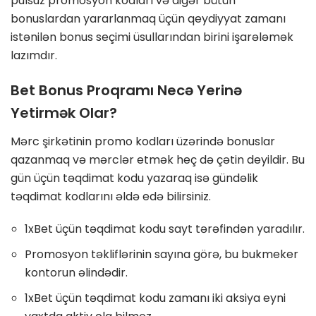
pulsuz promosyon kodları və digər bütün
bonuslardan yararlanmaq üçün qeydiyyat zamanı
istənilən bonus seçimi üsullarından birini işarələmək
lazımdır.
Bet Bonus Proqramı Necə Yerinə
Yetirmək Olar?
Mərc şirkətinin promo kodları üzərində bonuslar
qazanmaq və mərclər etmək heç də çətin deyildir. Bu
gün üçün təqdimat kodu yazaraq isə gündəlik
təqdimat kodlarını əldə edə bilirsiniz.
1xBet üçün təqdimat kodu sayt tərəfindən yaradılır.
Promosyon təkliflərinin sayına görə, bu bukmeker
kontorun əlindədir.
1xBet üçün təqdimat kodu zamanı iki aksiya eyni