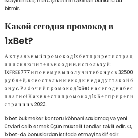
istəyirsinizsə, mərc şirkətinin təklifləri bunlarla da
bitmir.
Какой сегодня промокод в
1xBet?
А к т у а л ь н ы й п р о м о к о д 1х б е т п р и р е г и с т р а ц
и и и с к л ю ч и т е л ь н о о д и н, и с п о л ь з у й:
1XFREE777 и п о н е м у в ы п о л у ч и т е б о н у с в 32500
р у б л е й, в с е о с т а л ь н ы е к о д ы н е д а д у т т а к о й б
о н у с. Р а б о ч и й п р о м о к о д 1xBet н а с е г о д н я б е с
п л а т н о! К а к в в е с т и п р о м о к о д 1х Б е т п р и р е г и
с т р а ц и и в 2023.
1xbet bukmeker kontoru köhnəni saxlamaq və yeni
üzvləri cəlb etmək üçün müxtəlif fəndlər təklif edir. O,
1xbet-də bonuslardan istifadə etməyi təklif edir.