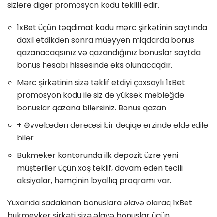
sizlərə digər promosyon kodu təklifi edir.
1xBet üçün təqdimat kodu mərc şirkətinin saytında
daxil etdikdən sonra müəyyən miqdarda bonus
qazanacaqsınız və qazandığınız bonuslar saytda
bonus hesabı hissəsində əks olunacaqdır.
Mərc şirkətinin sizə təklif etdiyi çoxsaylı 1xBet
promosyon kodu ilə siz də yüksək məbləğdə
bonuslar qazana bilərsiniz. Bonus qazan
+ Əvvəlсədən dərəсəsi bir dəqiqə ərzində əldə еdilə
bilər.
Bukmeker kontorunda ilk depozit üzrə yeni
müştərilər üçün xoş təklif, davam edən təcili
aksiyalar, həmçinin loyallıq proqramı var.
Yuxarıda sadalanan bonuslara əlavə olaraq 1xBet
bukmeyker şirkəti sizə əlavə bonuslar üçün