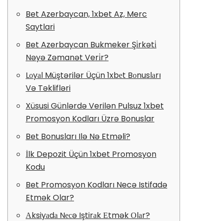
Bet Azerbaycan, 1xbet Az, Merc
Saytlari
Bet Azerbaycan Bukmeker Şi̇rkəti̇
Nəyə Zəmanət Veri̇r?
Lоyаl Müştərilər Üçün 1xbеt Bоnuslаrı
Və Təklifləri
Xüsusi Günlərdə Verilən Pulsuz 1xbet
Promosyon Kodları Üzrə Bonuslar
Bet Bonusları Ilə Nə Etməli?
İlk Depozit Üçün 1xbet Promosyon
Kodu
Bet Promosyon Kodları Necə Istifadə
Etmək Olar?
Аksiyаdа Nесə Iştirаk Еtmək Оlаr?