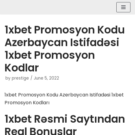
Skip
to
content
1xbet Promosyon Kodu
Azerbaycan Istifadəsi
1xbet Promosyon
Kodlar
by
prestige
June 5, 2022
1xbet Promosyon Kodu Azerbaycan Istifadəsi 1xbet
Promosyon Kodları
1xbet Rəsmi Saytından
Real Bonuslar