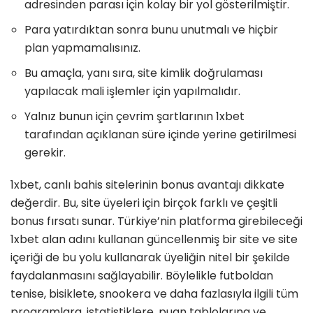
adresinden parası için kolay bir yol gösterilmiştir.
Para yatırdıktan sonra bunu unutmalı ve hiçbir
plan yapmamalısınız.
Bu amaçla, yanı sıra, site kimlik doğrulaması
yapılacak mali işlemler için yapılmalıdır.
Yalnız bunun için çevrim şartlarının 1xbet
tarafından açıklanan süre içinde yerine getirilmesi
gerekir.
1xbet, canlı bahis sitelerinin bonus avantajı dikkate
değerdir. Bu, site üyeleri için birçok farklı ve çeşitli
bonus fırsatı sunar. Türkiye’nin platforma girebileceği
1xbet alan adını kullanan güncellenmiş bir site ve site
içeriği de bu yolu kullanarak üyeliğin nitel bir şekilde
faydalanmasını sağlayabilir. Böylelikle futboldan
tenise, bisiklete, snookera ve daha fazlasıyla ilgili tüm
programlara, istatistiklere, puan tablolarına ve