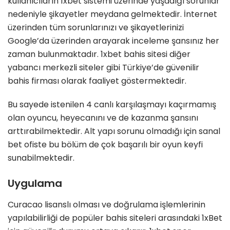
kullanıcıların 1xbet sistemi üzerinde yaşadığı sorunlar
nedeniyle şikayetler meydana gelmektedir. İnternet
üzerinden tüm sorunlarınızı ve şikayetlerinizi
Google’da üzerinden arayarak inceleme şansınız her
zaman bulunmaktadır. 1xbet bahis sitesi diğer
yabancı merkezli siteler gibi Türkiye’de güvenilir
bahis firması olarak faaliyet göstermektedir.
Bu sayede istenilen 4 canlı karşılaşmayı kaçırmamış
olan oyuncu, heyecanını ve de kazanma şansını
arttırabilmektedir. Alt yapı sorunu olmadığı için sanal
bet ofiste bu bölüm de çok başarılı bir oyun keyfi
sunabilmektedir.
Uygulama
Curacao lisanslı olması ve doğrulama işlemlerinin
yapılabilirliği de popüler bahis siteleri arasındaki 1xBet