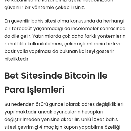
güvenilir bir yöntemle çekebilirsiniz.
En güvenilir bahis sitesi olma konusunda da herhangi
bir tereddüt yaşanmadığı da incelemeler sonrasında
da dile gelir. Yatırımlarda çok daha farklı yöntemlerin
rahatlıkla kullanılabilmesi, çekim işlemlerinin hızlı ve
basit yolla yapılması da bulunan kaliteyi gösterir
niteliktedir.
Bet Sitesinde Bitcoin Ile
Para Işlemleri
Bu nedenden ötürü güncel olarak adres değişiklikleri
yapılmaktadır ancak oyuncuların hesapları
değiştirilmeden yenisine aktarılır. Ünlü 1XBet bahis
sitesi, çevrimiçi 4 maç için kupon yapabilme özelliği