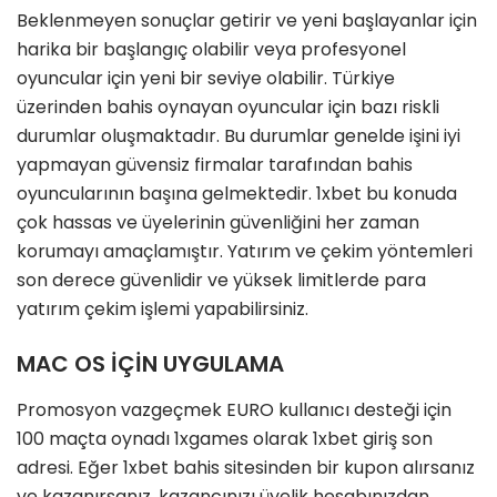
Beklenmeyen sonuçlar getirir ve yeni başlayanlar için
harika bir başlangıç ​​olabilir veya profesyonel
oyuncular için yeni bir seviye olabilir. Türkiye
üzerinden bahis oynayan oyuncular için bazı riskli
durumlar oluşmaktadır. Bu durumlar genelde işini iyi
yapmayan güvensiz firmalar tarafından bahis
oyuncularının başına gelmektedir. 1xbet bu konuda
çok hassas ve üyelerinin güvenliğini her zaman
korumayı amaçlamıştır. Yatırım ve çekim yöntemleri
son derece güvenlidir ve yüksek limitlerde para
yatırım çekim işlemi yapabilirsiniz.
MAC OS İÇİN UYGULAMA
Promosyon vazgeçmek EURO kullanıcı desteği için
100 maçta oynadı 1xgames olarak 1xbet giriş son
adresi. Eğer 1xbet bahis sitesinden bir kupon alırsanız
ve kazanırsanız, kazancınızı üyelik hesabınızdan