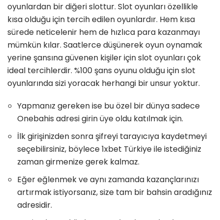
oyunlardan bir diğeri slottur. Slot oyunları özellikle
kısa olduğu için tercih edilen oyunlardır. Hem kısa
sürede neticelenir hem de hızlıca para kazanmayı
mümkün kılar. Saatlerce düşünerek oyun oynamak
yerine şansına güvenen kişiler için slot oyunları çok
ideal tercihlerdir. %100 şans oyunu olduğu için slot
oyunlarında sizi yoracak herhangi bir unsur yoktur.
Yapmanız gereken ise bu özel bir dünya sadece
Onebahis adresi girin üye oldu katılmak için.
İlk girişinizden sonra şifreyi tarayıcıya kaydetmeyi
seçebilirsiniz, böylece 1xbet Türkiye ile istediğiniz
zaman girmenize gerek kalmaz.
Eğer eğlenmek ve aynı zamanda kazançlarınızı
artırmak istiyorsanız, size tam bir bahsin aradığınız
adresidir.