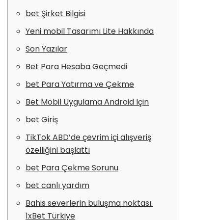
bet Şirket Bilgisi
Yeni mobil Tasarımı Lite Hakkında
Son Yazılar
Bet Para Hesaba Geçmedi
bet Para Yatırma ve Çekme
Bet Mobil Uygulama Android Için
bet Giriş
TikTok ABD’de çevrim içi alışveriş
özelliğini başlattı
bet Para Çekme Sorunu
bet canlı yardım
Bahis severlerin buluşma noktası:
1xBet Türkiye