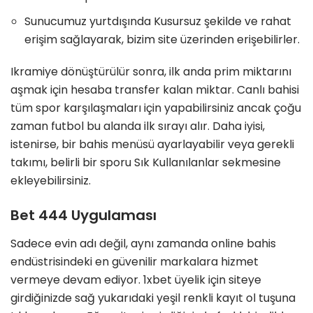
Sunucumuz yurtdışında Kusursuz şekilde ve rahat
erişim sağlayarak, bizim site üzerinden erişebilirler.
Ikramiye dönüştürülür sonra, ilk anda prim miktarını
aşmak için hesaba transfer kalan miktar. Canlı bahisi
tüm spor karşılaşmaları için yapabilirsiniz ancak çoğu
zaman futbol bu alanda ilk sırayı alır. Daha iyisi,
istenirse, bir bahis menüsü ayarlayabilir veya gerekli
takımı, belirli bir sporu Sık Kullanılanlar sekmesine
ekleyebilirsiniz.
Bet 444 Uygulaması
Sadece evin adı değil, aynı zamanda online bahis
endüstrisindeki en güvenilir markalara hizmet
vermeye devam ediyor. 1xbet üyelik için siteye
girdiğinizde sağ yukarıdaki yeşil renkli kayıt ol tuşuna