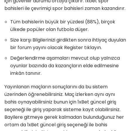
için güvenilir durumu ortaya çıkarır. 1xbet spor
bahisleri ile çevrimiçi spor bahisleri zaman kazandırır.
Tüm bahislerin büyük bir yüzdesi (88%), birçok
ülkede popüler olan futbola düşer.
Size karşı Bilgilerinizi girdikten sonra ihtiyaç duyulan
bir forum yayını olacak Register tıklayın.
Değerlendirme aşamaları mevcut olup yalnızca
oyunlar bazında da kazançların elde edilmesine
imkân tanınır.
Yayınlanan maçların sonuçlarını da bu sistem
üzerinden öğrenebilirsiniz. Maç izlerken aynı aynı
bahis oynayabilirsiniz bunun için 1xBet güncel giriş
seçeneği ile giriş yaparak sisteme kayıt olabilirsiniz.
Bayilere gitmeye gerek kalmadan bulunduğunuz her
ortam da 1xBet güncel giriş seçeneği ile bahis