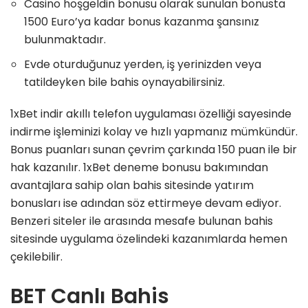
Casino hoşgeldin bonusu olarak sunulan bonusta
1500 Euro’ya kadar bonus kazanma şansınız
bulunmaktadır.
Evde oturduğunuz yerden, iş yerinizden veya
tatildeyken bile bahis oynayabilirsiniz.
1xBet indir akıllı telefon uygulaması özelliği sayesinde
indirme işleminizi kolay ve hızlı yapmanız mümkündür.
Bonus puanları sunan çevrim çarkında 150 puan ile bir
hak kazanılır. 1xBet deneme bonusu bakımından
avantajlara sahip olan bahis sitesinde yatırım
bonusları ise adından söz ettirmeye devam ediyor.
Benzeri siteler ile arasında mesafe bulunan bahis
sitesinde uygulama özelindeki kazanımlarda hemen
çekilebilir.
BET Canlı Bahis