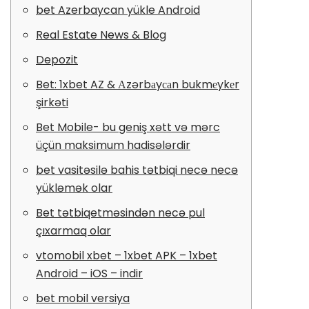
bet Azerbaycan yükle Android
Real Estate News & Blog
Depozit
Bet: 1xbet AZ & Аzərbаyсаn bukmеykеr
şirkəti
Bet Mobile- bu geniş xətt və mərc
üçün maksimum hadisələrdir
bet vasitəsilə bahis tətbiqi necə necə
yükləmək olar
Bet tətbiqetməsindən necə pul
çıxarmaq olar
vtomobil xbet – 1xbet APK – 1xbet
Android – iOS – indir
bet mobil versiya