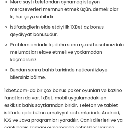
Mərc saytı telefondan oynamaq istəyən
mərcsevərləri məmnun etmək üçün, demək olar
ki, hər şeyə sahibdir.
İstifadəçilərin əldə etdiyi ilk 1XBet az bonus,
qeydiyyat bonusudur.
Problem ondadır ki, daha sonra şəxsi hesabınızdakı
məlumatları əlavə etməli və yoxlamadan
keçməlisiniz.
Bundan sonra bahis tarixində nəticəni izləyə
bilərsiniz bölmə.
1xbet.com-da bir çox bonus poker oyunları və kazino
fanatları da var. 1xBet, mobil uygulamadaki ən
əskiksiz bahis saytlarından biridir. Telefon və tablet
istifadə qala bütün əməliyyat sistemlərində Android,
iOS və Java proqramları yaradılır. Canlı dilerləri və ya
canlı bahis zamanı oynamaqda çətinliklər yarana