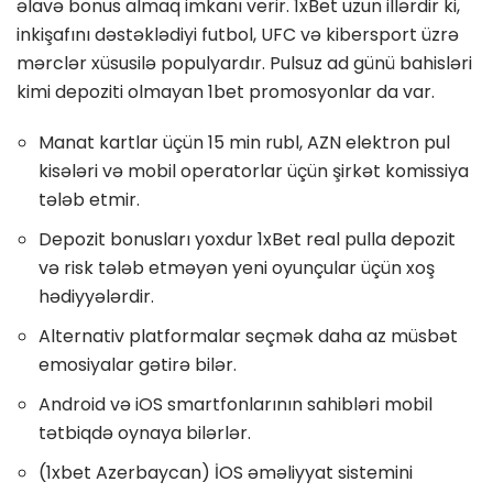
əlavə bonus almaq imkanı verir. 1xBet uzun illərdir ki,
inkişafını dəstəklədiyi futbol, UFC və kibersport üzrə
mərclər xüsusilə populyardır. Pulsuz ad günü bahisləri
kimi depoziti olmayan 1bet promosyonlar da var.
Manat kartlar üçün 15 min rubl, AZN elektron pul
kisələri və mobil operatorlar üçün şirkət komissiya
tələb etmir.
Depozit bonusları yoxdur 1xBet real pulla depozit
və risk tələb etməyən yeni oyunçular üçün xoş
hədiyyələrdir.
Alternativ platformalar seçmək daha az müsbət
emosiyalar gətirə bilər.
Android və iOS smartfonlarının sahibləri mobil
tətbiqdə oynaya bilərlər.
(1xbet Azerbaycan) İOS əməliyyat sistemini