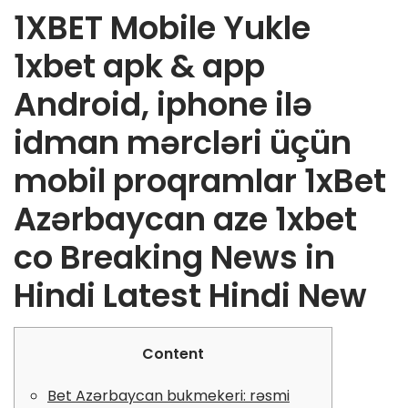
1XBET Mobile Yukle
1xbet apk & app
Android, iphone ilə
idman mərcləri üçün
mobil proqramlar 1xBet
Azərbaycan aze 1xbet
co Breaking News in
Hindi Latest Hindi New
Content
Bet Azərbaycan bukmekeri: rəsmi