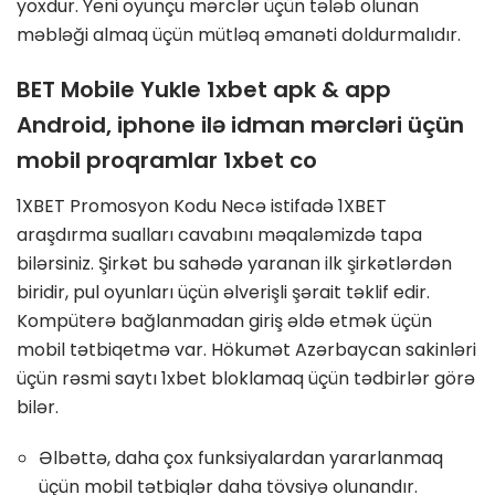
yoxdur. Yeni oyunçu mərclər üçün tələb olunan
məbləği almaq üçün mütləq əmanəti doldurmalıdır.
BET Mobile Yukle 1xbet apk & app
Android, iphone ilə idman mərcləri üçün
mobil proqramlar 1xbet co
1XBET Promosyon Kodu Necə istifadə 1XBET
araşdırma sualları cavabını məqaləmizdə tapa
bilərsiniz. Şirkət bu sahədə yaranan ilk şirkətlərdən
biridir, pul oyunları üçün əlverişli şərait təklif edir.
Kompüterə bağlanmadan giriş əldə etmək üçün
mobil tətbiqetmə var. Hökumət Azərbaycan sakinləri
üçün rəsmi saytı 1xbet bloklamaq üçün tədbirlər görə
bilər.
Əlbəttə, daha çox funksiyalardan yararlanmaq
üçün mobil tətbiqlər daha tövsiyə olunandır.