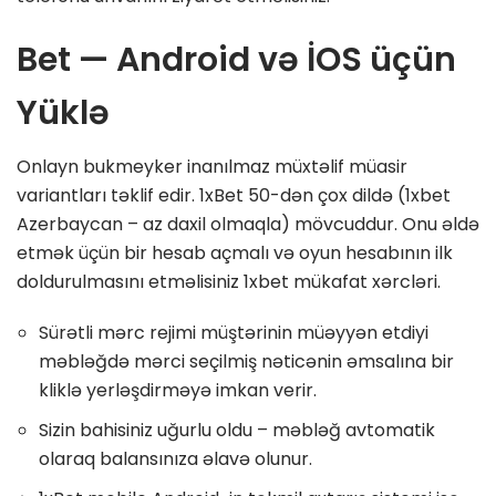
Bet — Android və İOS üçün
Yüklə
Onlayn bukmeyker inanılmaz müxtəlif müasir
variantları təklif edir. 1xBet 50-dən çox dildə (1xbet
Azerbaycan – az daxil olmaqla) mövcuddur. Onu əldə
etmək üçün bir hesab açmalı və oyun hesabının ilk
doldurulmasını etməlisiniz 1xbet mükafat xərcləri.
Sürətli mərc rejimi müştərinin müəyyən etdiyi
məbləğdə mərci seçilmiş nəticənin əmsalına bir
kliklə yerləşdirməyə imkan verir.
Sizin bahisiniz uğurlu oldu – məbləğ avtomatik
olaraq balansınıza əlavə olunur.