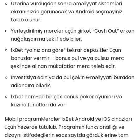
Üzərinə vurduqdan sonra əməliyyat sistemləri
ekranınızda görünəcək və Android seçməyiniz
tələb olunur.
Yerləşdirilmiş mərclər üçün şirkət “Cash Out” erkən
nağdlaşdırma təklif edə bilər.
1xBet “yalnız ona görə” təkrar depozitlər üçün
bonuslar vermir – bonus pul və ya pulsuz mərc
şəklində alınan mükafatlar mərc tələb edir.
İnvestisiya edin ya da pul çəkin Əməliyyatı buradan
adlandıra bilərik.
1xbet.com-da bir çox bonus poker oyunları və
kazino fanatları da var.
Mobil proqramMərclər 1xBet Android və iOS cihazları
üçün nəzərdə tutulub. Proqramın funksionallığı və
dizaynı istifadəçilərin əsas saytda gördüklərinə tam