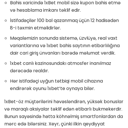
Bahis xaricində 1xBet mobil sizə kupon bahis etmə
və hesablama imkanı təklif edir.
İstifadəçilər 100 bal qazanmaq üçün 12 hadisədən
8-i təxmin etməlidirlər.
Məqaləmizin sonunda sistemə, üzvlüyə, real vaxt
variantlarına və 1xbet bahis saytının etibarlılığına
dair cari giriş ünvanları barədə məlumat verdik.
1xbet canlı kazinosundakı atmosfer inanılmaz
dərəcədə realdır.
Hər istifadəçi uyğun tətbiqi mobil cihazına
endirərək oyunu 1xbet’te oynaya bilər.
1xBet-öz müştərilərini həvəsləndirən, yüksək bonuslar
və maraqlı aksiyalar təklif edən etibarlı bukmekerdir.
Bunun sayəsində hətta köhnəlmiş smartfonlardan da
mərc edə bilərsiniz. Xeyr, çünki ilkin qeydiyyat