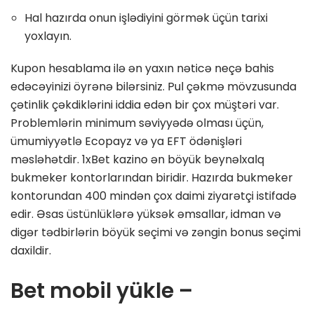
Hal hazırda onun işlədiyini görmək üçün tarixi
yoxlayın.
Kupon hesablama ilə ən yaxın nəticə neçə bahis
edəcəyinizi öyrənə bilərsiniz. Pul çəkmə mövzusunda
çətinlik çəkdiklərini iddia edən bir çox müştəri var.
Problemlərin minimum səviyyədə olması üçün,
ümumiyyətlə Ecopayz və ya EFT ödənişləri
məsləhətdir. 1xBet kazino ən böyük beynəlxalq
bukmeker kontorlarından biridir. Hazırda bukmeker
kontorundan 400 mindən çox daimi ziyarətçi istifadə
edir. Əsas üstünlüklərə yüksək əmsallar, idman və
digər tədbirlərin böyük seçimi və zəngin bonus seçimi
daxildir.
Bet mobil yükle –