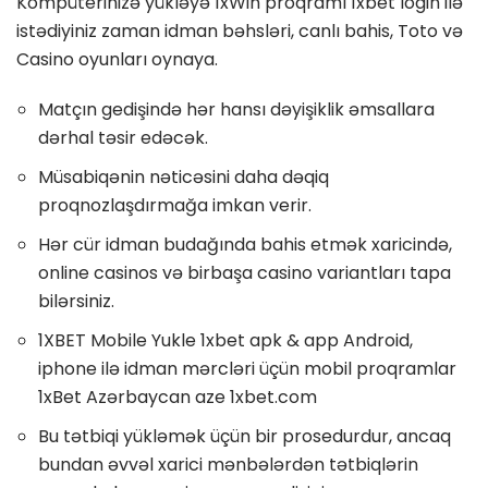
Kompüterinizə yükləyə 1xWin proqramı 1xbet login ilə
istədiyiniz zaman idman bəhsləri, canlı bahis, Toto və
Casino oyunları oynaya.
Matçın gedişində hər hansı dəyişiklik əmsallara
dərhal təsir edəcək.
Müsabiqənin nəticəsini daha dəqiq
proqnozlaşdırmağa imkan verir.
Hər cür idman budağında bahis etmək xaricində,
online casinos və birbaşa casino variantları tapa
bilərsiniz.
1XBET Mobile Yukle 1xbet apk & app Android,
iphone ilə idman mərcləri üçün mobil proqramlar
1xBet Azərbaycan aze 1xbet.com
Bu tətbiqi yükləmək üçün bir prosedurdur, ancaq
bundan əvvəl xarici mənbələrdən tətbiqlərin