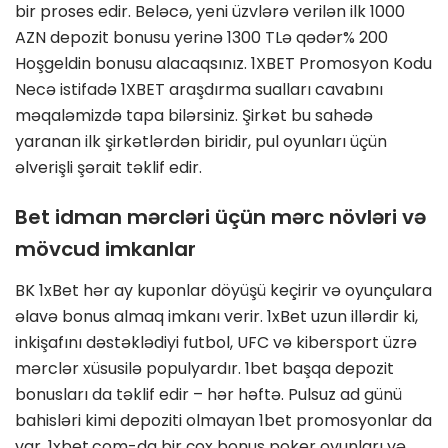
bir proses edir. Beləcə, yeni üzvlərə verilən ilk 1000
AZN depozit bonusu yerinə 1300 TLə qədər% 200
Hoşgeldin bonusu alacaqsınız. 1XBET Promosyon Kodu
Necə istifadə 1XBET araşdırma sualları cavabını
məqaləmizdə tapa bilərsiniz. Şirkət bu sahədə
yaranan ilk şirkətlərdən biridir, pul oyunları üçün
əlverişli şərait təklif edir.
Bet idman mərcləri üçün mərc növləri və
mövcud imkanlar
BK 1xBet hər ay kuponlar döyüşü keçirir və oyunçulara
əlavə bonus almaq imkanı verir. 1xBet uzun illərdir ki,
inkişafını dəstəklədiyi futbol, UFC və kibersport üzrə
mərclər xüsusilə populyardır. 1bet başqa depozit
bonusları da təklif edir – hər həftə. Pulsuz ad günü
bahisləri kimi depoziti olmayan 1bet promosyonlar da
var. 1xbet.com-da bir çox bonus poker oyunları və