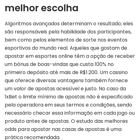
melhor escolha
Algoritmos avançados determinam o resultado; eles
são responsáveis pela habilidade dos participantes,
bem como pelos elementos de sorte nos eventos
esportivos do mundo real. Aqueles que gostam de
apostar em esportes online têm a opção de receber
um bônus de boas-vindas que custa 100% no
primeiro depósito até mais de R$1.200. Um cassino
que oferece diversas vantagens também fornece
um valor de apostas acessível e justo. No caso da
1xBet o limite mínimo de apostas não é especificado
pela operadora em seus termos e condições, sendo
necessário checar essa informação em cada jogo ou
produto antes de apostas. O estudo das melhores
odds para apostar nas casas de apostas é uma
prática recomendada.