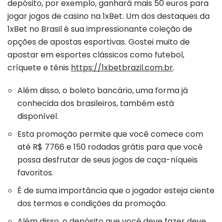
depósito, por exemplo, ganhará mais 50 euros para
jogar jogos de casino na 1xBet. Um dos destaques da
1xBet no Brasil é sua impressionante coleção de
opções de apostas esportivas. Gostei muito de
apostar em esportes clássicos como futebol,
críquete e tênis
https://1xbetbrazil.com.br
.
Além disso, o boleto bancário, uma forma já
conhecida dos brasileiros, também está
disponível.
Esta promoção permite que você comece com
até R$ 7766 e 150 rodadas grátis para que você
possa desfrutar de seus jogos de caça-níqueis
favoritos.
É de suma importância que o jogador esteja ciente
dos termos e condições da promoção.
Além disso, o depósito que você deve fazer deve