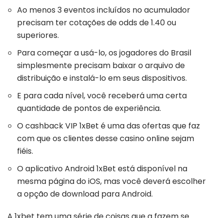
Ao menos 3 eventos incluídos no acumulador
precisam ter cotações de odds de 1.40 ou
superiores.
Para começar a usá-lo, os jogadores do Brasil
simplesmente precisam baixar o arquivo de
distribuição e instalá-lo em seus dispositivos.
E para cada nível, você receberá uma certa
quantidade de pontos de experiência.
O cashback VIP 1xBet é uma das ofertas que faz
com que os clientes desse casino online sejam
fiéis.
O aplicativo Android 1xBet está disponível na
mesma página do iOS, mas você deverá escolher
a opção de download para Android.
A 1xbet tem uma série de coisas que a fazem se