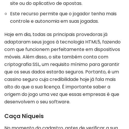
site ou do aplicativo de apostas.
Este recurso permite que o jogador tenha mais
controle e autonomia em suas jogadas.
Hoje em dia, todas as principais provedoras já
adaptaram seus jogos à tecnologia HTML5, fazendo
com que funcionem perfeitamente em dispositivos
móveis. Além disso, o site também conta com
criptografia SSL, um requisito mínimo para garantir
que os seus dados estarão seguros. Portanto, é um
cassino seguro cuja credibilidade hoje já fala mais
alto do que a sua licença. É importante saber a
origem do jogo uma vez que essas empresas é que
desenvolvem o seu software.
Caça Níqueis
No momento do cadastro, antes de verificar a sua