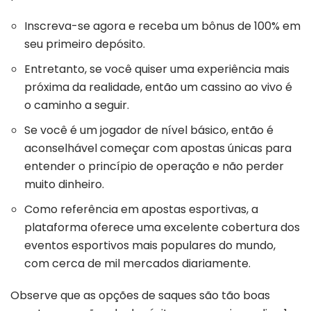
Inscreva-se agora e receba um bônus de 100% em
seu primeiro depósito.
Entretanto, se você quiser uma experiência mais
próxima da realidade, então um cassino ao vivo é
o caminho a seguir.
Se você é um jogador de nível básico, então é
aconselhável começar com apostas únicas para
entender o princípio de operação e não perder
muito dinheiro.
Como referência em apostas esportivas, a
plataforma oferece uma excelente cobertura dos
eventos esportivos mais populares do mundo,
com cerca de mil mercados diariamente.
Observe que as opções de saques são tão boas