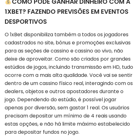
COMO PODE GANHAR DINHEIRO COM A
1XBET? FAZENDO PREVISÕES EM EVENTOS
DESPORTIVOS
O 1xBet disponibiliza também a todos os jogadores
cadastrados no site, bônus e promoções exclusivas
para as seções de cassino e cassino ao vivo, não
deixe de aproveitar. Como são criados por grandes
estúdios de jogos, incluindo transmissão em HD, tudo
ocorre com a mais alta qualidade. Você vai se sentir
dentro de um cassino físico real, interagindo com os
dealers, objetos e outros apostadores durante o
jogo. Dependendo do estúdio, é possível jogar
apenas por diversão, sem gastar 1 real. Os usuários
precisam depositar um mínimo de 4 reais usando
estas opções, e não há limite máximo estabelecido
para depositar fundos no jogo.