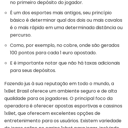
no primeiro depósito do jogador.
É um dos esportes mais antigos, seu princípio
básico é determinar qual dos dois ou mais cavalos
é o mais rápido em uma determinada distância ou
percurso.
Como, por exemplo, no cobre, onde são gerados
100 pontos para cada 1 euro apostado.
E é importante notar que não há taxas adicionais
para seus depósitos.
Fazendo jus à sua reputação em todo o mundo, a
1xBet Brasil oferece um ambiente seguro e de alta
qualidade para os jogadores. O principal foco da
operadora é oferecer apostas esportivas e cassinos
1xBet, que oferecem excelentes opções de
entretenimento para os usuários. Existem variedade