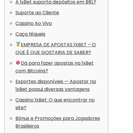
A 1xBet suporta depósitos em BRL?
Suporte ao Cliente
Cassino Ao Vivo
Caça Níqueis
EMPRESA DE APOSTAS 1XBET – O
QUE É QUE GOSTARIA DE SABER?
Dá para fazer apostas na 1xBet
com Bitcoins?
Esportes disponíveis — Apostar na
1xBet possui diversas vantagens
Cassino 1xBet: O que encontrar no
site?
Bônus e Promoções para Jogadores
Brasileiros