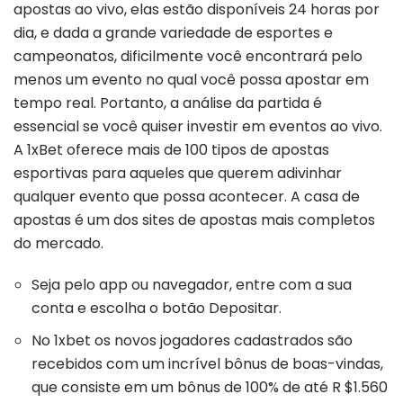
apostas ao vivo, elas estão disponíveis 24 horas por
dia, e dada a grande variedade de esportes e
campeonatos, dificilmente você encontrará pelo
menos um evento no qual você possa apostar em
tempo real. Portanto, a análise da partida é
essencial se você quiser investir em eventos ao vivo.
A 1xBet oferece mais de 100 tipos de apostas
esportivas para aqueles que querem adivinhar
qualquer evento que possa acontecer. A casa de
apostas é um dos sites de apostas mais completos
do mercado.
Seja pelo app ou navegador, entre com a sua
conta e escolha o botão Depositar.
No 1xbet os novos jogadores cadastrados são
recebidos com um incrível bônus de boas-vindas,
que consiste em um bônus de 100% de até R $1.560