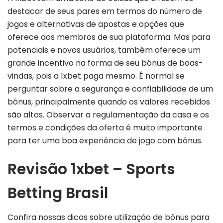
destacar de seus pares em termos do número de
jogos e alternativas de apostas e opções que
oferece aos membros de sua plataforma. Mas para
potenciais e novos usuários, também oferece um
grande incentivo na forma de seu bônus de boas-
vindas, pois a 1xbet paga mesmo. É normal se
perguntar sobre a segurança e confiabilidade de um
bônus, principalmente quando os valores recebidos
são altos. Observar a regulamentação da casa e os
termos e condições da oferta é muito importante
para ter uma boa experiência de jogo com bônus.
Revisão 1xbet – Sports
Betting Brasil
Confira nossas dicas sobre utilização de bônus para