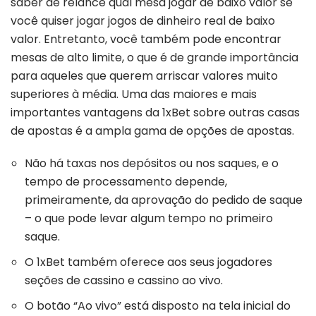
saber de relance qual mesa jogar de baixo valor se
você quiser jogar jogos de dinheiro real de baixo
valor. Entretanto, você também pode encontrar
mesas de alto limite, o que é de grande importância
para aqueles que querem arriscar valores muito
superiores à média. Uma das maiores e mais
importantes vantagens da 1xBet sobre outras casas
de apostas é a ampla gama de opções de apostas.
Não há taxas nos depósitos ou nos saques, e o
tempo de processamento depende,
primeiramente, da aprovação do pedido de saque
– o que pode levar algum tempo no primeiro
saque.
O 1xBet também oferece aos seus jogadores
seções de cassino e cassino ao vivo.
O botão “Ao vivo” está disposto na tela inicial do