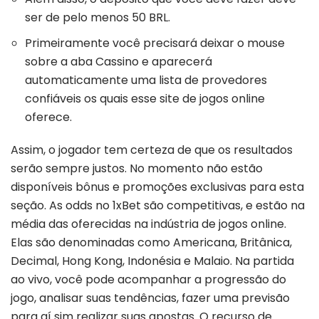
ser de pelo menos 50 BRL.
Primeiramente você precisará deixar o mouse
sobre a aba Cassino e aparecerá
automaticamente uma lista de provedores
confiáveis os quais esse site de jogos online
oferece.
Assim, o jogador tem certeza de que os resultados
serão sempre justos. No momento não estão
disponíveis bônus e promoções exclusivas para esta
seção. As odds no 1xBet são competitivas, e estão na
média das oferecidas na indústria de jogos online.
Elas são denominadas como Americana, Britânica,
Decimal, Hong Kong, Indonésia e Malaio. Na partida
ao vivo, você pode acompanhar a progressão do
jogo, analisar suas tendências, fazer uma previsão
para aí sim realizar suas apostas. O recurso de